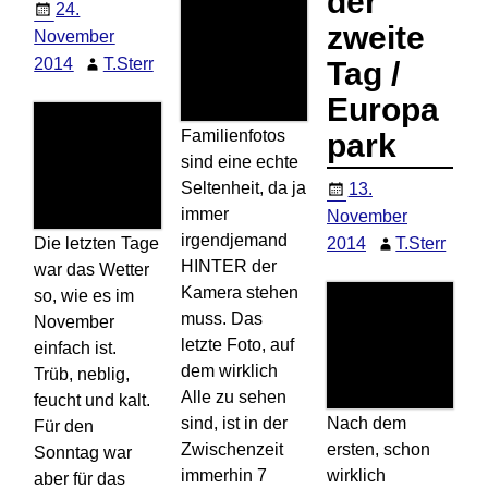
der
24.
zweite
November
2014
T.Sterr
Tag /
Europa
Familienfotos
park
sind eine echte
Seltenheit, da ja
13.
immer
November
irgendjemand
Die letzten Tage
2014
T.Sterr
HINTER der
war das Wetter
Kamera stehen
so, wie es im
muss. Das
November
letzte Foto, auf
einfach ist.
dem wirklich
Trüb, neblig,
Alle zu sehen
feucht und kalt.
sind, ist in der
Nach dem
Für den
Zwischenzeit
ersten, schon
Sonntag war
immerhin 7
wirklich
aber für das