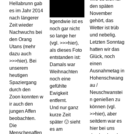
Hellabrunn gab
den späten
es im Jahr 2014
November
nach längerer
gehört, das
Irgendwie ist es
Zeit wieder
Wetter ist trüb
noch gar nicht
Nachwuchs bei
und nebelig.
so lange her
den Orang
Letzten Sonntag
(vgl. >>>hier),
Utans (mehr
hatten wir das
als dieses Foto
dazu auch
Glück, noch
entstanden ist:
>>>hier). Bei
einen
Damals war
unserem
Ausnahmetag in
Weihnachten
heutigen
Hohenschwang
noch eine
Spaziergang
au /
gefühlte
durch den
Neuschwanstei
Ewigkeit
Zoon konnten w
n genießen zu
entfernt.
ir auch den
können (vgl.
Und nur ganz
jungen Affen
>>hier), aber
kurze Zeit
beobachten.
seitdem war es
später 🙂 sieht
Die
hier bei uns
es am
Menschenaffen