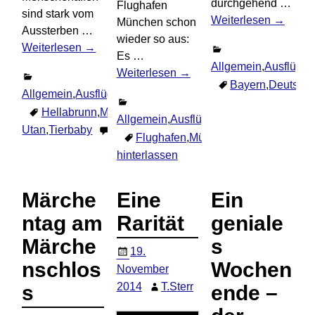
durchgehend
…
Flughafen
sind stark vom
Weiterlesen →
München schon
Aussterben
…
wieder so aus:
Weiterlesen →
Es
…
Allgemein
,
Ausflüge
,
Weiterlesen →
Bayern
,
Deutschl
Allgemein
,
Ausflüge
,
Ereignisse
,
München
Hellabrunn
,
München
,
Orang
Allgemein
,
Ausflüge
,
Deutschland
,
Ereig
Utan
,
Tierbaby
1
Kommentar
Flughafen
,
München
,
Wintermarkt
hinterlassen
Märche
Eine
Ein
ntag am
Rarität
geniale
Märche
s
19.
nschlos
Wochen
November
2014
T.Sterr
s
ende –