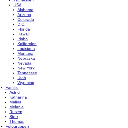
Tschechien
USA
Alabama
Arizona
Colorado
D.C.
Florida
Hawaii
Idaho
Kalifornien
Louisiana
Montana
Nebraska
Nevada
New York
Tennessee
Utah
Wyoming
Familie
Astrid
Katharina
Malina
Melanie
Rutzen
Sterr
Thomas
Fotogruppen