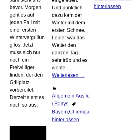
eingeladen.
hinterlassen
bevor. Morgen
Und pünktlich
geht es auf
dazu kam der
jeden Fall mit
Winter mit dem
einer ersten
ersten Schnee.
Wintervergrillun
Leider war das
g los. Jetzt
Wetter den
muss sich nur
ganzen Tag
noch ein
sehr trüb und es
Freiwilliger
wehte
…
finden, der den
Weiterlesen →
Grillplatz
vorbereitet.
Allgemein
,
Ausflüge
,
Deutschland
,
Ereig
Derzeit sieht es
/ Partys
noch so aus:
Bayern
,
Chiemgau
,
Kampenwand
Ko
hinterlassen