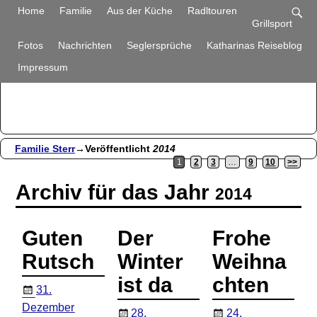
Familie Sterr
Home
Familie
Aus der Küche
Radltouren
Grillsport
Bilder und Berichte aus unserem Alltag
Fotos
Nachrichten
Seglersprüche
Katharinas Reiseblog
Impressum
Familie Sterr
→Veröffentlicht
2014
1
2
3
…
9
10
>>
Archiv für das Jahr
2014
Guten
Der
Frohe
Rutsch
Winter
Weihna
ist da
chten
31.
Dezember
28.
24.