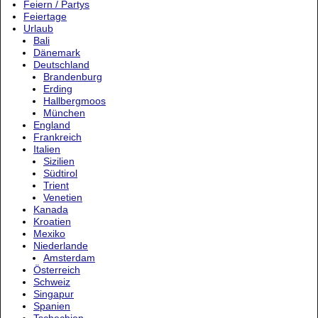
Feiern / Partys
Feiertage
Urlaub
Bali
Dänemark
Deutschland
Brandenburg
Erding
Hallbergmoos
München
England
Frankreich
Italien
Sizilien
Südtirol
Trient
Venetien
Kanada
Kroatien
Mexiko
Niederlande
Amsterdam
Österreich
Schweiz
Singapur
Spanien