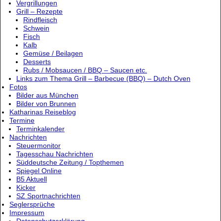
Vergrillungen
Grill – Rezepte
Rindfleisch
Schwein
Fisch
Kalb
Gemüse / Beilagen
Desserts
Rubs / Mobsaucen / BBQ – Saucen etc.
Links zum Thema Grill – Barbecue (BBQ) – Dutch Oven
Fotos
Bilder aus München
Bilder von Brunnen
Katharinas Reiseblog
Termine
Terminkalender
Nachrichten
Steuermonitor
Tagesschau Nachrichten
Süddeutsche Zeitung / Topthemen
Spiegel Online
B5 Aktuell
Kicker
SZ Sportnachrichten
Seglersprüche
Impressum