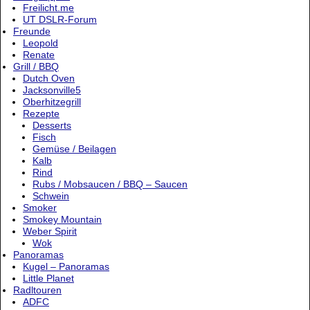
Freilicht.me
UT DSLR-Forum
Freunde
Leopold
Renate
Grill / BBQ
Dutch Oven
Jacksonville5
Oberhitzegrill
Rezepte
Desserts
Fisch
Gemüse / Beilagen
Kalb
Rind
Rubs / Mobsaucen / BBQ – Saucen
Schwein
Smoker
Smokey Mountain
Weber Spirit
Wok
Panoramas
Kugel – Panoramas
Little Planet
Radltouren
ADFC