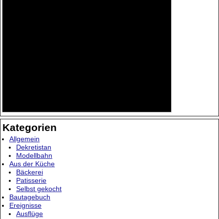
Kategorien
Allgemein
Dekretistan
Modellbahn
Aus der Küche
Bäckerei
Patisserie
Selbst gekocht
Bautagebuch
Ereignisse
Ausflüge