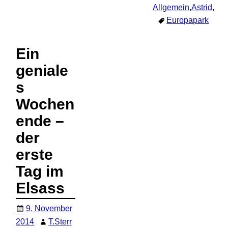
Allgemein
,
Astrid
,
Aus
Europapark
1
Ein
geniale
s
Wochen
ende –
der
erste
Tag im
Elsass
9. November
2014
T.Sterr