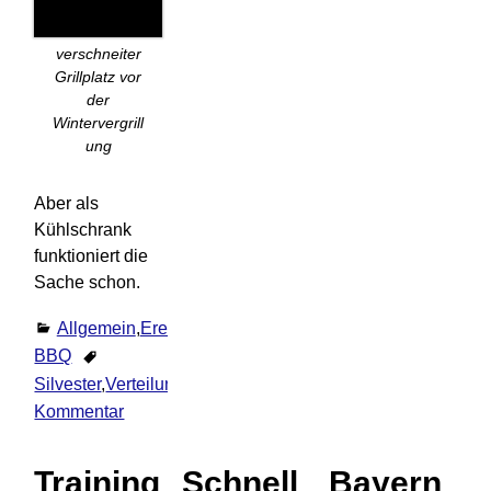
verschneiter
Grillplatz vor
der
Wintervergrill
ung
Aber als
Kühlschrank
funktioniert die
Sache schon.
Allgemein
,
Ereignisse
,
Feiertage
,
Grill /
BBQ
Silvester
,
Verteilung
,
Wintervergrillung
1
Kommentar
Training
Schnell
Bayern