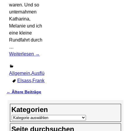
waren. Und so
unternahmen
Katharina,
Melanie und ich
eine kleine
Rundfahrt durch
…
Weiterlesen →
Allgemein
,
Ausflüge
,
Ereignisse
,
Familie
,
Frankreich
,
Kathari
Elsass
,
Frankreich
2
Kommentare
←
Ältere Beiträge
Artikelnavigation
Kategorien
Seite durchsuchen