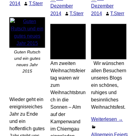
2014
T.Sterr
Dezember
Dezember
2014
T.Sterr
2014
T.Sterr
Guten Rutsch
und ein gutes
Am zweiten
Wir wünschen
neues Jahr
Weihnachtsfeier
allen Besuchern
2015
tag waren wir
unseres Blogs
zum
ein schönes,
Weihnachtsbrun
ruhiges und
Wieder geht ein
ch in die
besinnliches
ereignisreiches
Sonnen – Alm
Weihnachtsfest.
Jahr zu Ende
auf der
Weiterlesen →
und ein
Kampenwand
hoffentlich gutes
im Chiemgau
Allgemein
,
Feiertage
Jahr steht uns