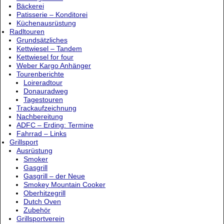
Bäckerei
Patisserie – Konditorei
Küchenausrüstung
Radltouren
Grundsätzliches
Kettwiesel – Tandem
Kettwiesel for four
Weber Kargo Anhänger
Tourenberichte
Loireradtour
Donauradweg
Tagestouren
Trackaufzeichnung
Nachbereitung
ADFC – Erding: Termine
Fahrrad – Links
Grillsport
Ausrüstung
Smoker
Gasgrill
Gasgrill – der Neue
Smokey Mountain Cooker
Oberhitzegrill
Dutch Oven
Zubehör
Grillsportverein