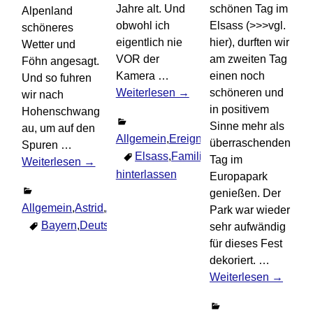
Jahre alt. Und
schönen Tag im
Alpenland
obwohl ich
Elsass (>>>vgl.
schöneres
eigentlich nie
hier), durften wir
Wetter und
VOR der
am zweiten Tag
Föhn angesagt.
Kamera
…
einen noch
Und so fuhren
Weiterlesen →
schöneren und
wir nach
in positivem
Hohenschwang
Sinne mehr als
au, um auf den
Allgemein
,
Ereignisse
,
Familie
,
Frankreic
überraschenden
Spuren
…
Elsass
,
Familie
,
Frankreich
Komm
Tag im
Weiterlesen →
hinterlassen
Europapark
genießen. Der
Allgemein
,
Astrid
,
Ausflüge
,
Deutschland
,
Ereignisse
,
Familie
Park war wieder
Bayern
,
Deutschland
,
Neuschwanstein
4
Kommenta
sehr aufwändig
für dieses Fest
dekoriert.
…
Weiterlesen →