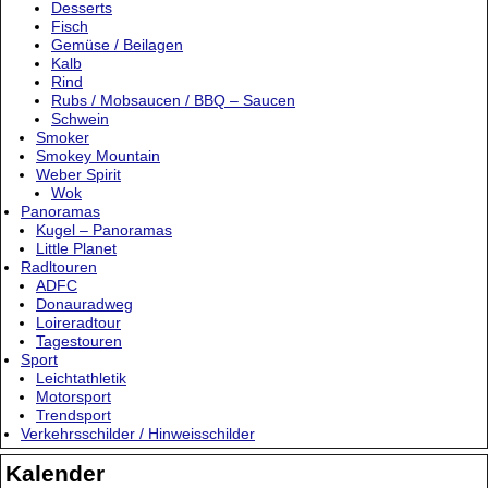
Desserts
Fisch
Gemüse / Beilagen
Kalb
Rind
Rubs / Mobsaucen / BBQ – Saucen
Schwein
Smoker
Smokey Mountain
Weber Spirit
Wok
Panoramas
Kugel – Panoramas
Little Planet
Radltouren
ADFC
Donauradweg
Loireradtour
Tagestouren
Sport
Leichtathletik
Motorsport
Trendsport
Verkehrsschilder / Hinweisschilder
Kalender