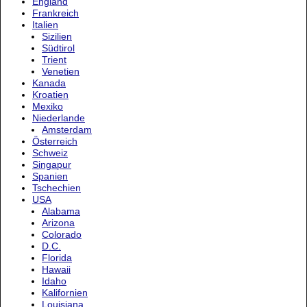
England
Frankreich
Italien
Sizilien
Südtirol
Trient
Venetien
Kanada
Kroatien
Mexiko
Niederlande
Amsterdam
Österreich
Schweiz
Singapur
Spanien
Tschechien
USA
Alabama
Arizona
Colorado
D.C.
Florida
Hawaii
Idaho
Kalifornien
Louisiana