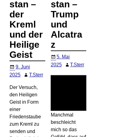
stan –
stan –
der
Trump
Kreml
und
und der
Alcatra
Heilige
z
Geist
5. Mai
2025
T.Sterr
9. Juni
2025
T.Sterr
Der Versuch,
den Heiligen
Geist in Form
einer
Manchmal
Friedenstaube
beschleicht
zum Kreml zu
mich so das
senden und
Gefühl, dass auf