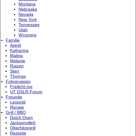
Montana
Nebraska
Nevada
New York
Tennessee
Utah
Wyoming
Familie
Astrid
Katharina
Malina
Melanie
Rutzen
Sterr
Thomas
Fotogruppen
Freilicht.me
UT DSLR-Forum
Freunde
Leopold
Renate
Grill / BBQ
Dutch Oven
Jacksonville5
Oberhitzegrill
Rezepte