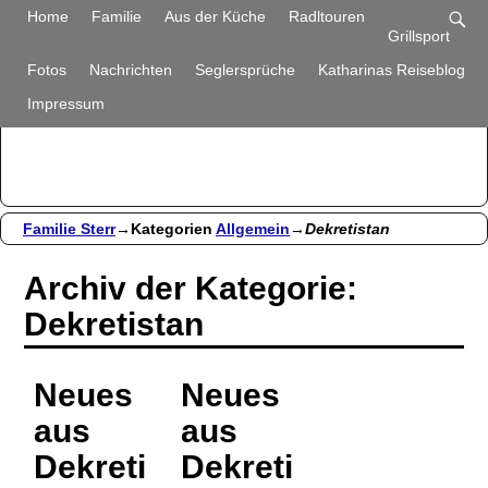
Familie Sterr
Home
Familie
Aus der Küche
Radltouren
Grillsport
Bilder und Berichte aus unserem Alltag
Fotos
Nachrichten
Seglersprüche
Katharinas Reiseblog
Impressum
Familie Sterr
→Kategorien
Allgemein
→
Dekretistan
Archiv der Kategorie:
Dekretistan
Neues
Neues
aus
aus
Dekreti
Dekreti