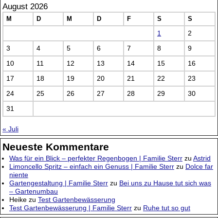
August 2026
M
D
M
D
F
S
S
1
2
3
4
5
6
7
8
9
10
11
12
13
14
15
16
17
18
19
20
21
22
23
24
25
26
27
28
29
30
31
« Juli
Neueste Kommentare
Was für ein Blick – perfekter Regenbogen | Familie Sterr
zu
Astrid
Limoncello Spritz – einfach ein Genuss | Familie Sterr
zu
Dolce far
niente
Gartengestaltung | Familie Sterr
zu
Bei uns zu Hause tut sich was
– Gartenumbau
Heike
zu
Test Gartenbewässerung
Test Gartenbewässerung | Familie Sterr
zu
Ruhe tut so gut