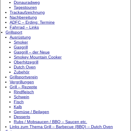
Donauradweg
Tagestouren
Trackaufzeichnung
Nachbereitung
ADFC – Erding: Termine
Fahrrad – Links
Grillsport
Ausrüstung
Smoker
Gasgrill
Gasgrill – der Neue
Smokey Mountain Cooker
Oberhitzegrill
Dutch Oven
Zubehör
Grillsportverein
Vergrillungen
Grill – Rezepte
Rindfleisch
Schwein
Fisch
Kalb
Gemüse / Beilagen
Desserts
Rubs / Mobsaucen / BBQ – Saucen etc.
Links zum Thema Grill – Barbecue (BBQ) – Dutch Oven