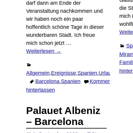
Gaudi
darf dann am Ende der
die S
Veranstaltung nachkommen und
mich i
wir haben noch ein paar
wohlf
hoffentlich schöne Tage in dieser
Weite
wunderbaren Stadt. Ich freue
mich schon jetzt
…
Sp
Weiterlesen →
Mira
Famil
hinte
Allgemein
,
Ereignisse
,
Spanien
,
Urlaub
Barcelona
,
Spanien
Kommentar
hinterlassen
Palauet Albeniz
– Barcelona