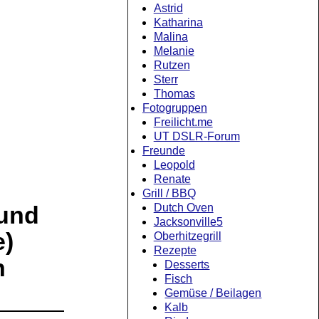
Astrid
Katharina
Malina
Melanie
Rutzen
Sterr
Thomas
Fotogruppen
Freilicht.me
UT DSLR-Forum
Freunde
Leopold
Renate
Grill / BBQ
Dutch Oven
(und
Jacksonville5
e)
Oberhitzegrill
Rezepte
n
Desserts
Fisch
Gemüse / Beilagen
Kalb