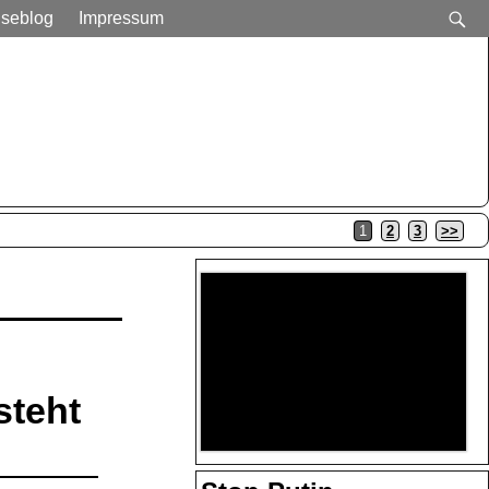
iseblog
Impressum
1
2
3
>>
steht