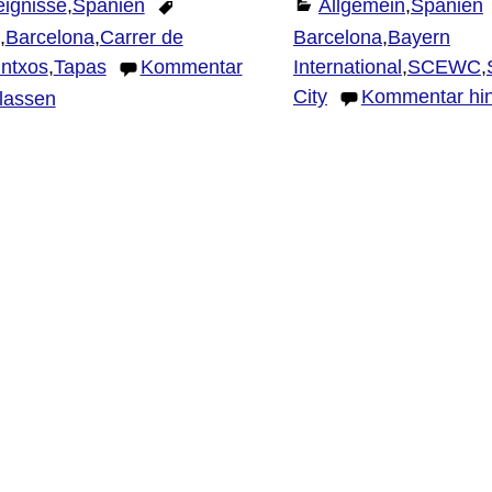
eignisse
,
Spanien
Allgemein
,
Spanien
,
Barcelona
,
Carrer de
Barcelona
,
Bayern
International
,
SCEWC
,
ntxos
,
Tapas
Kommentar
City
Kommentar hin
rlassen