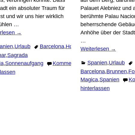
s, verbringen konnte. Dass
auf dem Berg, darunte
tadt ein absoluter Traum für
Palauet Alebniez und 
st und wir uns hier wirklich
berühmte Palau Nacion
ühlen
…
beherrschende Gebäud
rlesen →
Anhöhe über der Stadt
…
anien
,
Urlaub
Barcelona
,
Hotel
Weiterlesen →
mar
,
Sagrada
Spanien
,
Urlaub
ia
,
Sonnenaufgang
Kommentar
Barcelona
,
Brunnen
,
Fo
rlassen
Magica
,
Spanien
Ko
hinterlassen