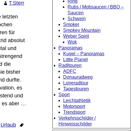
Rind
T.Sterr
Rubs / Mobsaucen / BBQ –
Saucen
 letzten
Schwein
chen
Smoker
Smokey Mountain
ren für
Weber Spirit
rid absolut
Wok
tal und
Panoramas
Kugel – Panoramas
strengend
Little Planet
d die
Radltouren
ADFC
ie bisher
Donauradweg
d durfte.
Loireradtour
ivation, es
Tagestouren
Sport
astend und
Leichtathletik
r es aber
…
Motorsport
Trendsport
Verkehrsschilder /
Hinweisschilder
,
Urlaub