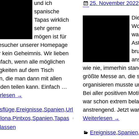
und ich
25. November 2022
spanische
Die
Tapas wirklich
Wo
sehr gerne
wa
mögen ist für
Ast
esucher unserer Homepage
bru
r kein Geheimnis. Wir lieben
an
nfach, wenn alle möglichen
wie nie, immerhin stan
igkeiten auf dem Tisch
größte Messe an, die s
n, die man dann mit allen
organisieren musste un
den teilen kann. Einfach
…
Bei aller positiven Mot
rlesen →
war schon extrem bel
sflüge
,
Ereignisse
,
Spanien
,
Urlaub
anstrengend. Jetzt wa
Weiterlesen →
lona
,
Pintxos
,
Spanien
,
Tapas
Kommentar
rlassen
Ereignisse
,
Spanien