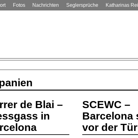
ort
Fotos
Nachrichten
Seglersprüche
Katharinas Re
em Alltag
panien
rrer de Blai –
SCEWC –
essgass in
Barcelona 
rcelona
vor der Tür