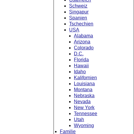
Schweiz
Singapur
Spanien
Tschechien
USA
Alabama
Arizona
Colorado
D.C.
Florida
Hawaii
Idaho
Kalifornien
Louisiana
Montana
Nebraska
Nevada
New York
Tennessee
Utah
Wyoming
Familie