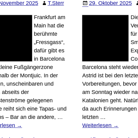
 November 2025
T.Sterr
29. Oktober 2025
Frankfurt am
Di
Main hat die
Ve
berühmte
für
„Fressgass“,
Sm
dafür gibt es
Ex
in Barcelona
Co
kleine Fußgängerzone
Barcelona steht wiede
halb der Montjuic. In der
Astrid ist bei den letzt
en, unscheinbaren und
Vorbereitungen, bevor
 abseits der
am Sonntag wieder na
stenströme gelegenen
Katalonien geht. Natür
 reiht sich eine Tapas- und
da auch Erinnerungen 
os – Bar an die andere,
…
letzten
…
rlesen →
Weiterlesen →