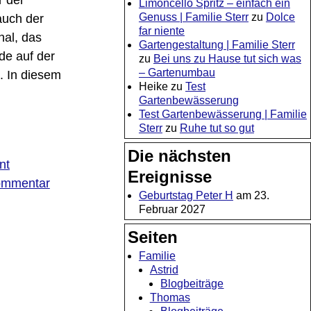
r der
Limoncello Spritz – einfach ein
Genuss | Familie Sterr
zu
Dolce
auch der
far niente
al, das
Gartengestaltung | Familie Sterr
e auf der
zu
Bei uns zu Hause tut sich was
– Gartenumbau
. In diesem
Heike
zu
Test
Gartenbewässerung
Test Gartenbewässerung | Familie
Sterr
zu
Ruhe tut so gut
Die nächsten
nt
Ereignisse
mmentar
Geburtstag Peter H
am 23.
Februar 2027
Seiten
Familie
Astrid
Blogbeiträge
Thomas