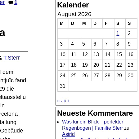
er
1
Kalender
August 2026
M
D
M
D
F
S
S
a
1
2
3
4
5
6
7
8
9
10
11
12
13
14
15
16
T.Sterr
17
18
19
20
21
22
23
f dem
24
25
26
27
28
29
30
ntjuïc fand
31
29 die
ltausstellu
« Juli
in
Neueste Kommentare
rcelona
Was für ein Blick – perfekter
taltung
Regenbogen | Familie Sterr
zu
e Gebäude
Astrid