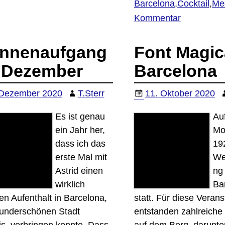
Barcelona
,
Cocktail
,
Me
Kommentar
nnenaufgang
Font Magic
 Dezember
Barcelona
 Dezember 2020
T.Sterr
11. Oktober 2020
Es ist genau
Au
ein Jahr her,
Mo
dass ich das
19
erste Mal mit
We
Astrid einen
ng 
wirklich
Ba
ten Aufenthalt in Barcelona,
statt. Für diese Verans
underschönen Stadt
entstanden zahlreich