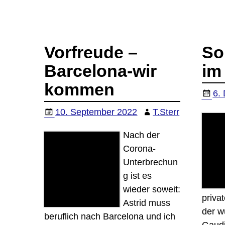
Vorfreude –
So
Barcelona-wir
im
kommen
6.
10. September 2022
T.Sterr
Nach der
Corona-
Unterbrechun
g ist es
wieder soweit:
priva
Astrid muss
der w
beruflich nach Barcelona und ich