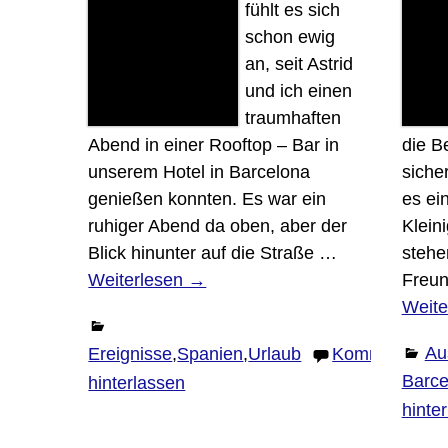
fühlt es sich
schon ewig
an, seit Astrid
und ich einen
traumhaften
Abend in einer Rooftop – Bar in
die B
unserem Hotel in Barcelona
siche
genießen konnten. Es war ein
es ei
ruhiger Abend da oben, aber der
Klein
Blick hinunter auf die Straße
…
stehe
Weiterlesen →
Freun
Weite
Au
Ereignisse
,
Spanien
,
Urlaub
Kommentar
Barce
hinterlassen
hinte