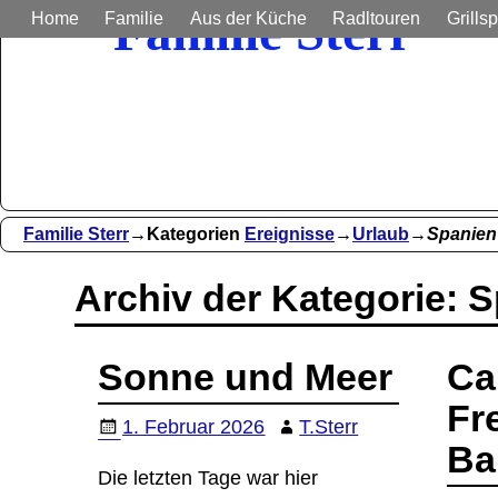
Familie Sterr
Home
Familie
Aus der Küche
Radltouren
Grillsp
Bilder und Berichte aus unser
Familie Sterr
→Kategorien
Ereignisse
→
Urlaub
→
Spanien
Archiv der Kategorie:
S
Sonne und Meer
Ca
Fr
1. Februar 2026
T.Sterr
Ba
Die letzten Tage war hier