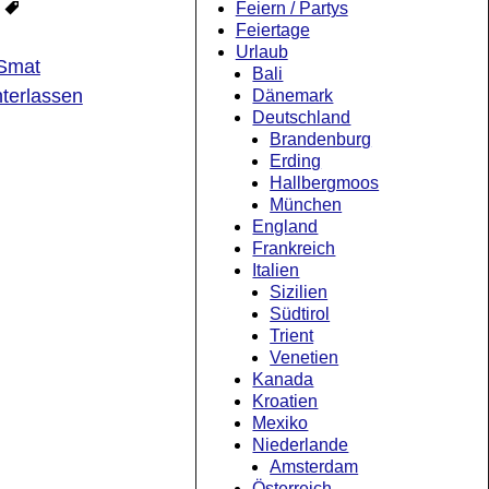
Feiern / Partys
Feiertage
Urlaub
Smat
Bali
terlassen
Dänemark
Deutschland
Brandenburg
Erding
Hallbergmoos
München
England
Frankreich
Italien
Sizilien
Südtirol
Trient
Venetien
Kanada
Kroatien
Mexiko
Niederlande
Amsterdam
Österreich