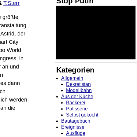
Stop Putin
T.Sterr
e größte
ranstaltung
 Astrid, der
art City
po World
ngress, in
r an und
Kategorien
en
Allgemein
 es dann
Dekretistan
Modellbahn
ch
Aus der Küche
lich werden
Bäckerei
an die
Patisserie
Selbst gekocht
Bautagebuch
Ereignisse
Ausflüge