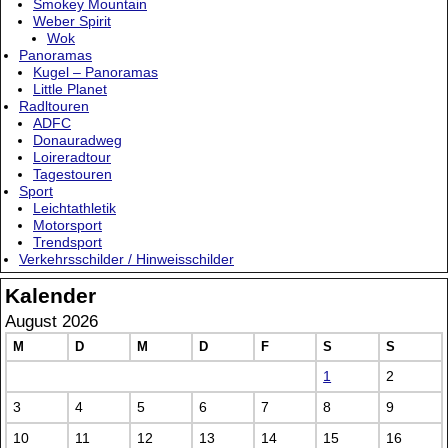
Smokey Mountain
Weber Spirit
Wok
Panoramas
Kugel – Panoramas
Little Planet
Radltouren
ADFC
Donauradweg
Loireradtour
Tagestouren
Sport
Leichtathletik
Motorsport
Trendsport
Verkehrsschilder / Hinweisschilder
Kalender
August 2026
M
D
M
D
F
S
S
1
2
3
4
5
6
7
8
9
10
11
12
13
14
15
16