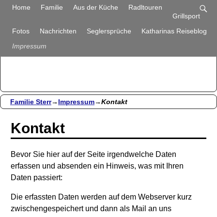
Familie Sterr
Home
Familie
Aus der Küche
Radltouren
Grillsport
Bilder und Berichte aus unserem Alltag
Fotos
Nachrichten
Seglersprüche
Katharinas Reiseblog
Impressum
Familie Sterr
→
Impressum
→
Kontakt
Kontakt
Bevor Sie hier auf der Seite irgendwelche Daten
erfassen und absenden ein Hinweis, was mit Ihren
Daten passiert:
Die erfassten Daten werden auf dem Webserver kurz
zwischengespeichert und dann als Mail an uns