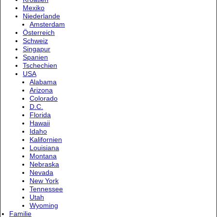
Mexiko
Niederlande
Amsterdam
Österreich
Schweiz
Singapur
Spanien
Tschechien
USA
Alabama
Arizona
Colorado
D.C.
Florida
Hawaii
Idaho
Kalifornien
Louisiana
Montana
Nebraska
Nevada
New York
Tennessee
Utah
Wyoming
Familie