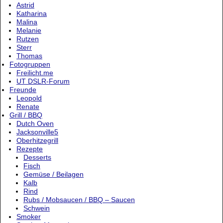
Astrid
Katharina
Malina
Melanie
Rutzen
Sterr
Thomas
Fotogruppen
Freilicht.me
UT DSLR-Forum
Freunde
Leopold
Renate
Grill / BBQ
Dutch Oven
Jacksonville5
Oberhitzegrill
Rezepte
Desserts
Fisch
Gemüse / Beilagen
Kalb
Rind
Rubs / Mobsaucen / BBQ – Saucen
Schwein
Smoker