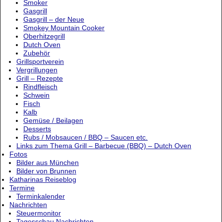
Smoker
Gasgrill
Gasgrill – der Neue
Smokey Mountain Cooker
Oberhitzegrill
Dutch Oven
Zubehör
Grillsportverein
Vergrillungen
Grill – Rezepte
Rindfleisch
Schwein
Fisch
Kalb
Gemüse / Beilagen
Desserts
Rubs / Mobsaucen / BBQ – Saucen etc.
Links zum Thema Grill – Barbecue (BBQ) – Dutch Oven
Fotos
Bilder aus München
Bilder von Brunnen
Katharinas Reiseblog
Termine
Terminkalender
Nachrichten
Steuermonitor
Tagesschau Nachrichten