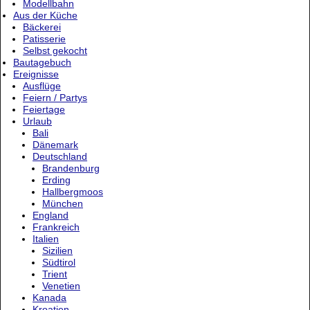
Modellbahn
Aus der Küche
Bäckerei
Patisserie
Selbst gekocht
Bautagebuch
Ereignisse
Ausflüge
Feiern / Partys
Feiertage
Urlaub
Bali
Dänemark
Deutschland
Brandenburg
Erding
Hallbergmoos
München
England
Frankreich
Italien
Sizilien
Südtirol
Trient
Venetien
Kanada
Kroatien