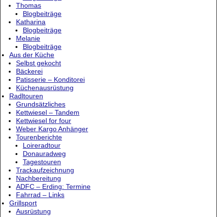
Thomas
Blogbeiträge
Katharina
Blogbeiträge
Melanie
Blogbeiträge
Aus der Küche
Selbst gekocht
Bäckerei
Patisserie – Konditorei
Küchenausrüstung
Radltouren
Grundsätzliches
Kettwiesel – Tandem
Kettwiesel for four
Weber Kargo Anhänger
Tourenberichte
Loireradtour
Donauradweg
Tagestouren
Trackaufzeichnung
Nachbereitung
ADFC – Erding: Termine
Fahrrad – Links
Grillsport
Ausrüstung