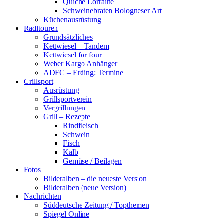
Quiche Lorraine
Schweinebraten Bologneser Art
Küchenausrüstung
Radltouren
Grundsätzliches
Kettwiesel – Tandem
Kettwiesel for four
Weber Kargo Anhänger
ADFC – Erding: Termine
Grillsport
Ausrüstung
Grillsportverein
Vergrillungen
Grill – Rezepte
Rindfleisch
Schwein
Fisch
Kalb
Gemüse / Beilagen
Fotos
Bilderalben – die neueste Version
Bilderalben (neue Version)
Nachrichten
Süddeutsche Zeitung / Topthemen
Spiegel Online