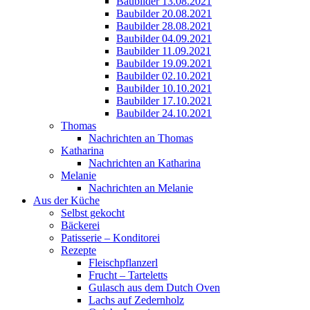
Baubilder 13.08.2021
Baubilder 20.08.2021
Baubilder 28.08.2021
Baubilder 04.09.2021
Baubilder 11.09.2021
Baubilder 19.09.2021
Baubilder 02.10.2021
Baubilder 10.10.2021
Baubilder 17.10.2021
Baubilder 24.10.2021
Thomas
Nachrichten an Thomas
Katharina
Nachrichten an Katharina
Melanie
Nachrichten an Melanie
Aus der Küche
Selbst gekocht
Bäckerei
Patisserie – Konditorei
Rezepte
Fleischpflanzerl
Frucht – Tarteletts
Gulasch aus dem Dutch Oven
Lachs auf Zedernholz