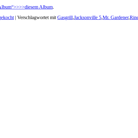
Album“>>>>diesem Album
.
gekocht
|
Verschlagwortet mit
Gasgrill
,
Jacksonville 5
,
Mr. Gardener
,
Rin