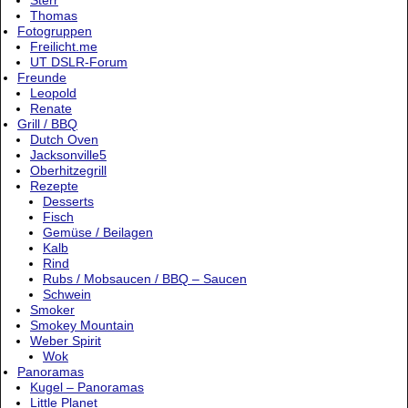
Thomas
Fotogruppen
Freilicht.me
UT DSLR-Forum
Freunde
Leopold
Renate
Grill / BBQ
Dutch Oven
Jacksonville5
Oberhitzegrill
Rezepte
Desserts
Fisch
Gemüse / Beilagen
Kalb
Rind
Rubs / Mobsaucen / BBQ – Saucen
Schwein
Smoker
Smokey Mountain
Weber Spirit
Wok
Panoramas
Kugel – Panoramas
Little Planet