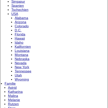
Singapur
Spanien
Tschechien
USA
Alabama
Arizona
Colorado
D.C.
Florida
Hawaii
Idaho
Kalifornien
Louisiana
Montana
Nebraska
Nevada
New York
Tennessee
Utah
Wyoming
Familie
Astrid
Katharina
Malina
Melanie
Rutzen
Sterr