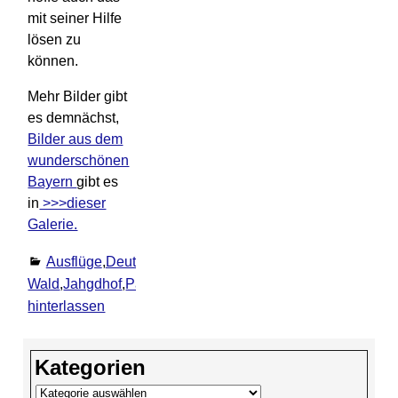
mit seiner Hilfe
lösen zu
können.
Mehr Bilder gibt
es demnächst,
Bilder aus dem
wunderschönen
Bayern
gibt es
in
>>>dieser
Galerie.
Ausflüge
,
Deutschland
,
Ereignisse
,
Urlaub
Bayerische
Wald
,
Jahgdhof
,
Passau
,
Regenbogen
,
Röhrnbach
Komm
hinterlassen
Kategorien