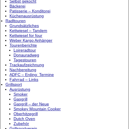
Selbst gekocht
Bäckerei
Patisserie – Konditorei
Küchenausrüstung
Radltouren
Grundsätzliches
Kettwiesel – Tandem
Kettwiesel for four
Weber Kargo Anhänger
Tourenberichte
Loireradtour
Donauradweg
Tagestouren
Trackaufzeichnung
Nachbereitung
ADFC – Erding: Termine
Fahrrad – Links
Grillsport
Ausrüstung
Smoker
Gasgrill
Gasgrill – der Neue
Smokey Mountain Cooker
Oberhitzegrill
Dutch Oven
Zubehör
Grillsportverein