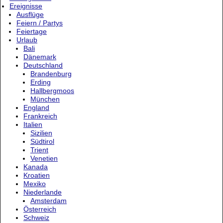
Ereignisse
Ausflüge
Feiern / Partys
Feiertage
Urlaub
Bali
Dänemark
Deutschland
Brandenburg
Erding
Hallbergmoos
München
England
Frankreich
Italien
Sizilien
Südtirol
Trient
Venetien
Kanada
Kroatien
Mexiko
Niederlande
Amsterdam
Österreich
Schweiz