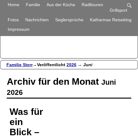
Familie Sterr
Home
Familie
Aus der Küche
Radltouren
Grillsport
Bilder und Berichte aus unserem Alltag
Fotos
Nachrichten
Seglersprüche
Katharinas Reiseblog
Impressum
Familie Sterr
→Veröffentlicht
2026
→
Juni
Archiv für den Monat
Juni
2026
Was für
ein
Blick –