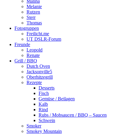
Malina
Melanie
Rutzen
Sterr
Thomas
Fotogruppen
Freilicht.me
UT DSLR-Forum
Freunde
Leopold
Renate
Grill / BBQ
Dutch Oven
Jacksonville5
Oberhitzegrill
Rezepte
Desserts
Fisch
Gemüse / Beilagen
Kalb
Rind
Rubs / Mobsaucen / BBQ – Saucen
Schwein
Smoker
Smokey Mountain