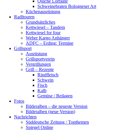
Quiche Lorraine
Schweinebraten Bologneser Art
Küchenausrüstung
Radltouren
Grundsätzliches
Kettwiesel – Tandem
Kettwiesel for four
Weber Kargo Anhänger
ADFC – Erding: Termine
Grillsport
Ausrüstung
Grillsportverein
Vergrillungen
Grill – Rezepte
Rindfleisch
Schwein
Fisch
Kalb
Gemüse / Beilagen
Fotos
Bilderalben – die neueste Version
Bilderalben (neue Version)
Nachrichten
Süddeutsche Zeitung / Topthemen
Spiegel Online