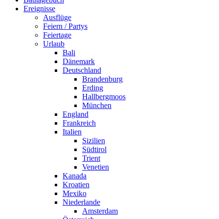
Ereignisse
Ausflüge
Feiern / Partys
Feiertage
Urlaub
Bali
Dänemark
Deutschland
Brandenburg
Erding
Hallbergmoos
München
England
Frankreich
Italien
Sizilien
Südtirol
Trient
Venetien
Kanada
Kroatien
Mexiko
Niederlande
Amsterdam