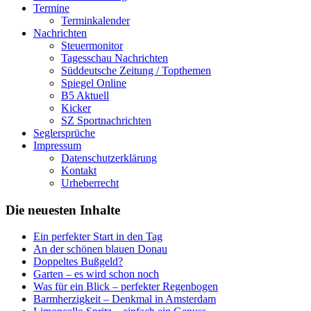
Termine
Terminkalender
Nachrichten
Steuermonitor
Tagesschau Nachrichten
Süddeutsche Zeitung / Topthemen
Spiegel Online
B5 Aktuell
Kicker
SZ Sportnachrichten
Seglersprüche
Impressum
Datenschutzerklärung
Kontakt
Urheberrecht
Die neuesten Inhalte
Ein perfekter Start in den Tag
An der schönen blauen Donau
Doppeltes Bußgeld?
Garten – es wird schon noch
Was für ein Blick – perfekter Regenbogen
Barmherzigkeit – Denkmal in Amsterdam