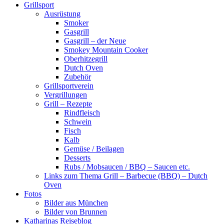
Grillsport
Ausrüstung
Smoker
Gasgrill
Gasgrill – der Neue
Smokey Mountain Cooker
Oberhitzegrill
Dutch Oven
Zubehör
Grillsportverein
Vergrillungen
Grill – Rezepte
Rindfleisch
Schwein
Fisch
Kalb
Gemüse / Beilagen
Desserts
Rubs / Mobsaucen / BBQ – Saucen etc.
Links zum Thema Grill – Barbecue (BBQ) – Dutch
Oven
Fotos
Bilder aus München
Bilder von Brunnen
Katharinas Reiseblog