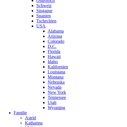
Österreich
Schweiz
Singapur
Spanien
Tschechien
USA
Alabama
Arizona
Colorado
D.C.
Florida
Hawaii
Idaho
Kalifornien
Louisiana
Montana
Nebraska
Nevada
New York
Tennessee
Utah
Wyoming
Familie
Astrid
Katharina