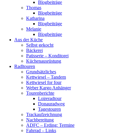
Blogbeiträge
Thomas
Blogbeiträge
Katharina
Blogbeiträge
Melanie
Blogbeiträge
Aus der Küche
Selbst gekocht
Bäckerei
Patisserie – Konditorei
Küchenausrüstung
Radltouren
Grundsätzliches
Kettwiesel – Tandem
Kettwiesel for four
Weber Kargo Anhänger
Tourenberichte
Loireradtour
Donauradweg
Tagestouren
Trackaufzeichnung
Nachbereitung
ADFC – Erding: Termine
Fahrrad – Links