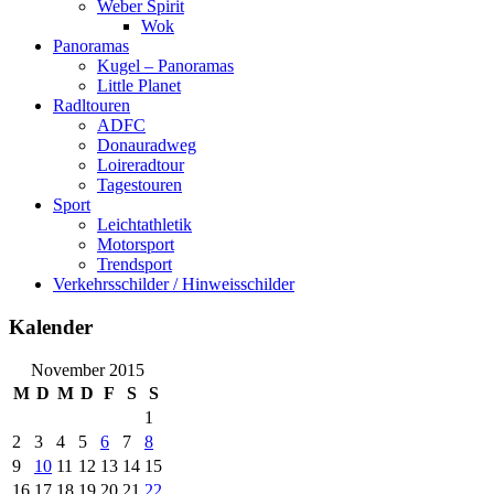
Weber Spirit
Wok
Panoramas
Kugel – Panoramas
Little Planet
Radltouren
ADFC
Donauradweg
Loireradtour
Tagestouren
Sport
Leichtathletik
Motorsport
Trendsport
Verkehrsschilder / Hinweisschilder
Kalender
November 2015
M
D
M
D
F
S
S
1
2
3
4
5
6
7
8
9
10
11
12
13
14
15
16
17
18
19
20
21
22