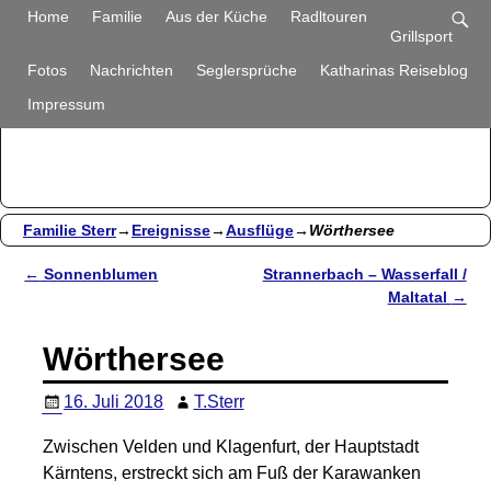
Familie Sterr
Home
Familie
Aus der Küche
Radltouren
Grillsport
Bilder und Berichte aus unserem Alltag
Fotos
Nachrichten
Seglersprüche
Katharinas Reiseblog
Impressum
Familie Sterr
→
Ereignisse
→
Ausflüge
→
Wörthersee
←
Sonnenblumen
Strannerbach – Wasserfall /
Artikelnavigation
Maltatal
→
Wörthersee
16. Juli 2018
T.Sterr
Zwischen Velden und Klagenfurt, der Hauptstadt
Kärntens, erstreckt sich am Fuß der Karawanken