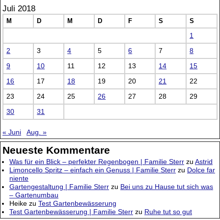
Juli 2018
M
D
M
D
F
S
S
1
2
3
4
5
6
7
8
9
10
11
12
13
14
15
16
17
18
19
20
21
22
23
24
25
26
27
28
29
30
31
« Juni
Aug. »
Neueste Kommentare
Was für ein Blick – perfekter Regenbogen | Familie Sterr
zu
Astrid
Limoncello Spritz – einfach ein Genuss | Familie Sterr
zu
Dolce far
niente
Gartengestaltung | Familie Sterr
zu
Bei uns zu Hause tut sich was
– Gartenumbau
Heike
zu
Test Gartenbewässerung
Test Gartenbewässerung | Familie Sterr
zu
Ruhe tut so gut