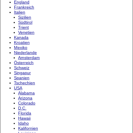
England
Frankreich
Italien
Sizilien
Südtirol
Trient
Venetien
Kanada
Kroatien
Mexiko
Niederlande
Amsterdam
Österreich
Schweiz
Singapur
Spanien
Tschechien
USA
Alabama
Arizona
Colorado
D.C.
Florida
Hawaii
Idaho
Kalifornien