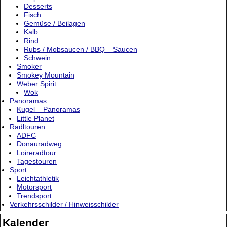
Desserts
Fisch
Gemüse / Beilagen
Kalb
Rind
Rubs / Mobsaucen / BBQ – Saucen
Schwein
Smoker
Smokey Mountain
Weber Spirit
Wok
Panoramas
Kugel – Panoramas
Little Planet
Radltouren
ADFC
Donauradweg
Loireradtour
Tagestouren
Sport
Leichtathletik
Motorsport
Trendsport
Verkehrsschilder / Hinweisschilder
Kalender