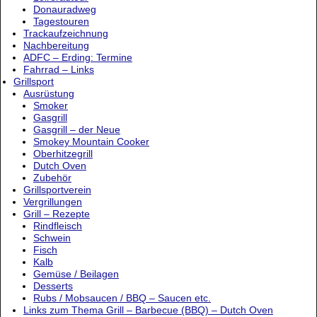
Donauradweg
Tagestouren
Trackaufzeichnung
Nachbereitung
ADFC – Erding: Termine
Fahrrad – Links
Grillsport
Ausrüstung
Smoker
Gasgrill
Gasgrill – der Neue
Smokey Mountain Cooker
Oberhitzegrill
Dutch Oven
Zubehör
Grillsportverein
Vergrillungen
Grill – Rezepte
Rindfleisch
Schwein
Fisch
Kalb
Gemüse / Beilagen
Desserts
Rubs / Mobsaucen / BBQ – Saucen etc.
Links zum Thema Grill – Barbecue (BBQ) – Dutch Oven