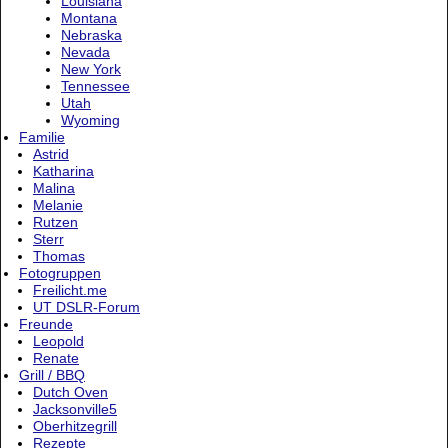
Louisiana
Montana
Nebraska
Nevada
New York
Tennessee
Utah
Wyoming
Familie
Astrid
Katharina
Malina
Melanie
Rutzen
Sterr
Thomas
Fotogruppen
Freilicht.me
UT DSLR-Forum
Freunde
Leopold
Renate
Grill / BBQ
Dutch Oven
Jacksonville5
Oberhitzegrill
Rezepte