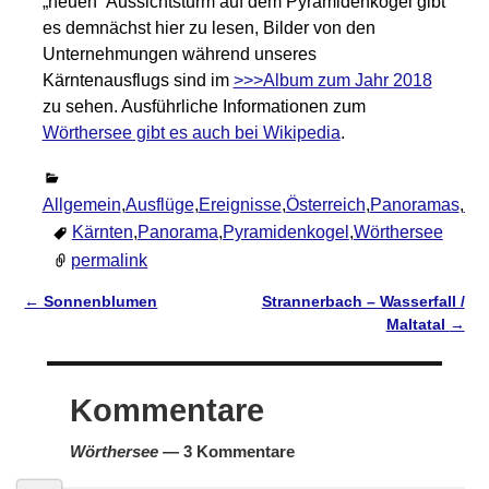
„neuen“ Aussichtsturm auf dem Pyramidenkogel gibt
es demnächst hier zu lesen, Bilder von den
Unternehmungen während unseres
Kärntenausflugs sind im
>>>Album zum Jahr 2018
zu sehen. Ausführliche Informationen zum
Wörthersee gibt es auch bei Wikipedia
.
Allgemein
,
Ausflüge
,
Ereignisse
,
Österreich
,
Panoramas
,
Ur
Kärnten
,
Panorama
,
Pyramidenkogel
,
Wörthersee
permalink
←
Sonnenblumen
Strannerbach – Wasserfall /
Artikelnavigation
Maltatal
→
Kommentare
Wörthersee
— 3 Kommentare