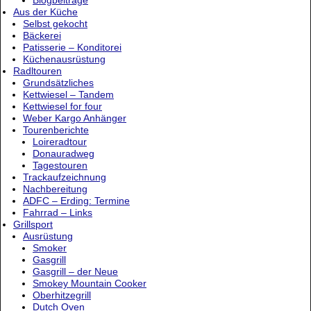
Aus der Küche
Selbst gekocht
Bäckerei
Patisserie – Konditorei
Küchenausrüstung
Radltouren
Grundsätzliches
Kettwiesel – Tandem
Kettwiesel for four
Weber Kargo Anhänger
Tourenberichte
Loireradtour
Donauradweg
Tagestouren
Trackaufzeichnung
Nachbereitung
ADFC – Erding: Termine
Fahrrad – Links
Grillsport
Ausrüstung
Smoker
Gasgrill
Gasgrill – der Neue
Smokey Mountain Cooker
Oberhitzegrill
Dutch Oven