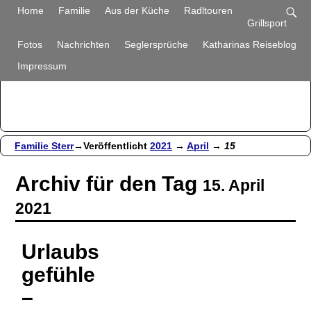
Familie Sterr
Home
Familie
Aus der Küche
Radltouren
Grillsport
Bilder und Berichte aus unserem Alltag
Fotos
Nachrichten
Seglersprüche
Katharinas Reiseblog
Impressum
Familie Sterr
→Veröffentlicht
2021
→
April
→
15
Archiv für den Tag
15. April
2021
Urlaubs
gefühle
–