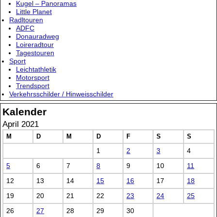
Kugel – Panoramas
Little Planet
Radltouren
ADFC
Donauradweg
Loireradtour
Tagestouren
Sport
Leichtathletik
Motorsport
Trendsport
Verkehrsschilder / Hinweisschilder
Kalender
April 2021
M
D
M
D
F
S
S
1
2
3
4
5
6
7
8
9
10
11
12
13
14
15
16
17
18
19
20
21
22
23
24
25
26
27
28
29
30