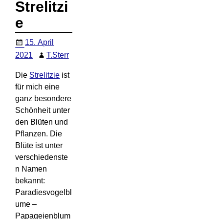
Strelitzi
e
15. April
2021
T.Sterr
Die
Strelitzie
ist
für mich eine
ganz besondere
Schönheit unter
den Blüten und
Pflanzen. Die
Blüte ist unter
verschiedenste
n Namen
bekannt:
Paradiesvogelbl
ume –
Papageienblum