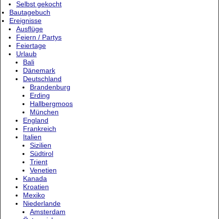
Selbst gekocht
Bautagebuch
Ereignisse
Ausflüge
Feiern / Partys
Feiertage
Urlaub
Bali
Dänemark
Deutschland
Brandenburg
Erding
Hallbergmoos
München
England
Frankreich
Italien
Sizilien
Südtirol
Trient
Venetien
Kanada
Kroatien
Mexiko
Niederlande
Amsterdam