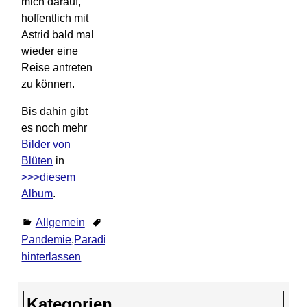
mich darauf,
hoffentlich mit
Astrid bald mal
wieder eine
Reise antreten
zu können.
Bis dahin gibt
es noch mehr
Bilder von
Blüten
in
>>>diesem
Album
.
Allgemein
Pandemie
,
Paradiesvogelblume
,
Strelitzie
,
Urlaub
Komme
hinterlassen
Kategorien