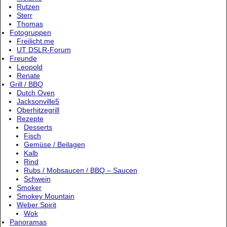
Rutzen
Sterr
Thomas
Fotogruppen
Freilicht.me
UT DSLR-Forum
Freunde
Leopold
Renate
Grill / BBQ
Dutch Oven
Jacksonville5
Oberhitzegrill
Rezepte
Desserts
Fisch
Gemüse / Beilagen
Kalb
Rind
Rubs / Mobsaucen / BBQ – Saucen
Schwein
Smoker
Smokey Mountain
Weber Spirit
Wok
Panoramas