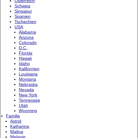
Österreich
Schweiz
Singapur
Spanien
Tschechien
USA
Alabama
Arizona
Colorado
D.C.
Florida
Hawaii
Idaho
Kalifornien
Louisiana
Montana
Nebraska
Nevada
New York
Tennessee
Utah
Wyoming
Familie
Astrid
Katharina
Malina
Melanie