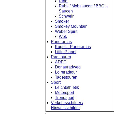
Rind
Rubs / Mobsaucen / BBQ –
Saucen
Schwein
Smoker
Smokey Mountain
Weber Spirit
Wok
Panoramas
Kugel – Panoramas
Little Planet
Radltouren
ADFC
Donauradweg
Loireradtour
Tagestouren
Sport
Leichtathletik
Motorsport
Trendsport
Verkehrsschilder /
Hinweisschilder