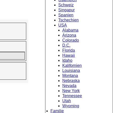
Schweiz
Singapur
Spanien
Tschechien
USA
Alabama
Arizona
Colorado
D.C.
Florida
Hawaii
Idaho
Kalifornien
Louisiana
Montana
Nebraska
Nevada
New York
Tennessee
Utah
Wyoming
Familie