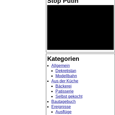
Stop Putin
Kategorien
Allgemein
Dekretistan
Modellbahn
Aus der Küche
Bäckerei
Patisserie
Selbst gekocht
Bautagebuch
Ereignisse
Ausflüge