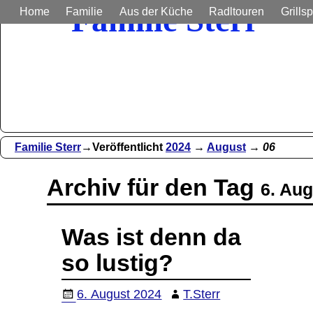
Familie Sterr
Home
Familie
Aus der Küche
Radltouren
Grillsp
Bilder und Berichte aus unser
Familie Sterr
→Veröffentlicht
2024
→
August
→
06
Archiv für den Tag
6. Au
Was ist denn da
so lustig?
6. August 2024
T.Sterr