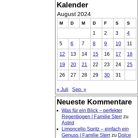
Kalender
August 2024
M
D
M
D
F
S
S
1
2
3
4
5
6
7
8
9
10
11
12
13
14
15
16
17
18
19
20
21
22
23
24
25
26
27
28
29
30
31
« Juli
Sep. »
Neueste Kommentare
Was für ein Blick – perfekter
Regenbogen | Familie Sterr
zu
Astrid
Limoncello Spritz – einfach ein
Genuss | Familie Sterr
zu
Dolce