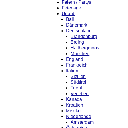
Feiern / Partys
Feiertage
Urlaub
Bali
Dänemark
Deutschland
Brandenburg
Erding
Hallbergmoos
München
England
Frankreich
Italien
Sizilien
Südtirol
Trient
Venetien
Kanada
Kroatien
Mexiko
Niederlande
Amsterdam
Österreich