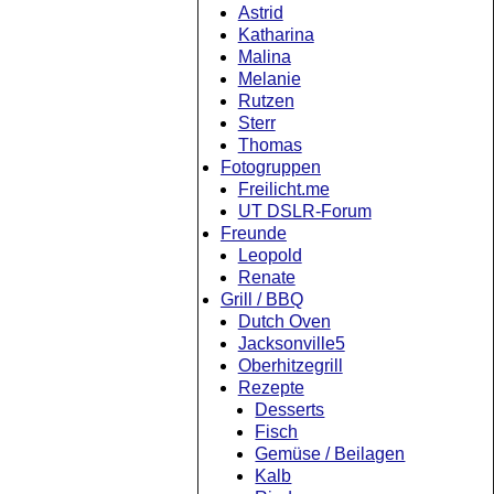
Astrid
Katharina
Malina
Melanie
Rutzen
Sterr
Thomas
Fotogruppen
Freilicht.me
UT DSLR-Forum
Freunde
Leopold
Renate
Grill / BBQ
Dutch Oven
Jacksonville5
Oberhitzegrill
Rezepte
Desserts
Fisch
Gemüse / Beilagen
Kalb