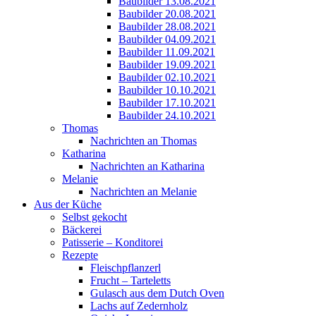
Baubilder 13.08.2021
Baubilder 20.08.2021
Baubilder 28.08.2021
Baubilder 04.09.2021
Baubilder 11.09.2021
Baubilder 19.09.2021
Baubilder 02.10.2021
Baubilder 10.10.2021
Baubilder 17.10.2021
Baubilder 24.10.2021
Thomas
Nachrichten an Thomas
Katharina
Nachrichten an Katharina
Melanie
Nachrichten an Melanie
Aus der Küche
Selbst gekocht
Bäckerei
Patisserie – Konditorei
Rezepte
Fleischpflanzerl
Frucht – Tarteletts
Gulasch aus dem Dutch Oven
Lachs auf Zedernholz