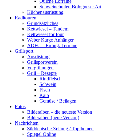
Quiche Lorraine
Schweinebraten Bologneser Art
Küchenausrüstung
Radltouren
Grundsätzliches
Kettwiesel – Tandem
Kettwiesel for four
Weber Kargo Anhänger
ADFC – Erding: Termine
Grillsport
Ausrüstung
Grillsportverein
Vergrillungen
Grill – Rezepte
Rindfleisch
Schwein
Fisch
Kalb
Gemüse / Beilagen
Fotos
Bilderalben – die neueste Version
Bilderalben (neue Version)
Nachrichten
Süddeutsche Zeitung / Topthemen
Spiegel Online