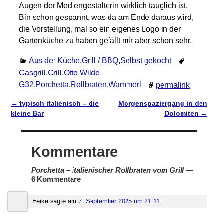
Augen der Mediengestalterin wirklich tauglich ist.
Bin schon gespannt, was da am Ende daraus wird,
die Vorstellung, mal so ein eigenes Logo in der
Gartenküche zu haben gefällt mir aber schon sehr.
Aus der Küche
,
Grill / BBQ
,
Selbst gekocht
Gasgrill
,
Grill
,
Otto Wilde
G32
,
Porchetta
,
Rollbraten
,
Wammerl
permalink
←
typisch italienisch – die
Morgenspaziergang in den
Artikelnavigation
kleine Bar
Dolomiten
→
Kommentare
Porchetta – italienischer Rollbraten vom Grill
—
6 Kommentare
Heike
sagte am
7. September 2025 um 21:11
: