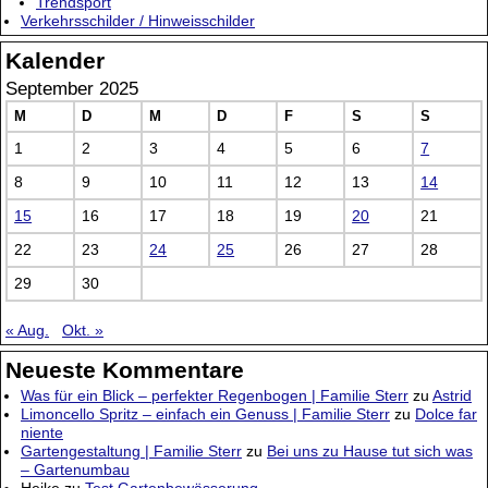
Trendsport
Verkehrsschilder / Hinweisschilder
Kalender
September 2025
M
D
M
D
F
S
S
1
2
3
4
5
6
7
8
9
10
11
12
13
14
15
16
17
18
19
20
21
22
23
24
25
26
27
28
29
30
« Aug.
Okt. »
Neueste Kommentare
Was für ein Blick – perfekter Regenbogen | Familie Sterr
zu
Astrid
Limoncello Spritz – einfach ein Genuss | Familie Sterr
zu
Dolce far
niente
Gartengestaltung | Familie Sterr
zu
Bei uns zu Hause tut sich was
– Gartenumbau
Heike
zu
Test Gartenbewässerung