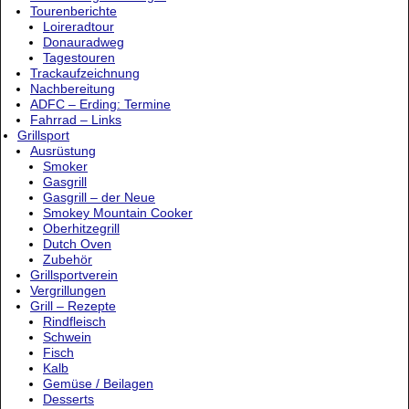
Tourenberichte
Loireradtour
Donauradweg
Tagestouren
Trackaufzeichnung
Nachbereitung
ADFC – Erding: Termine
Fahrrad – Links
Grillsport
Ausrüstung
Smoker
Gasgrill
Gasgrill – der Neue
Smokey Mountain Cooker
Oberhitzegrill
Dutch Oven
Zubehör
Grillsportverein
Vergrillungen
Grill – Rezepte
Rindfleisch
Schwein
Fisch
Kalb
Gemüse / Beilagen
Desserts