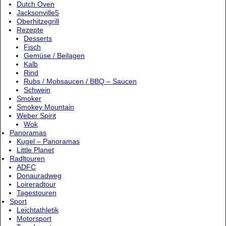
Dutch Oven
Jacksonville5
Oberhitzegrill
Rezepte
Desserts
Fisch
Gemüse / Beilagen
Kalb
Rind
Rubs / Mobsaucen / BBQ – Saucen
Schwein
Smoker
Smokey Mountain
Weber Spirit
Wok
Panoramas
Kugel – Panoramas
Little Planet
Radltouren
ADFC
Donauradweg
Loireradtour
Tagestouren
Sport
Leichtathletik
Motorsport