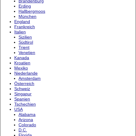
Brandenburg
Erding
Hallbergmoos
München
England
Frankreich
Italien
Sizilien
Südtirol
Trient
Venetien
Kanada
Kroatien
Mexiko
Niederlande
Amsterdam
Österreich
Schweiz
Singapur
Spanien
Tschechien
USA
Alabama
Arizona
Colorado
D.C.
Florida