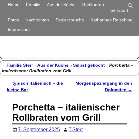
Familie Sterr
Home
Familie
Aus der Küche
Radltouren
Grillsport
Bilder und Berichte aus unserem Alltag
Fotos
Nachrichten
Seglersprüche
Katharinas Reiseblog
Impressum
Familie Sterr
→
Aus der Küche
→
Selbst gekocht
→
Porchetta –
italienischer Rollbraten vom Grill
←
typisch italienisch – die
Morgenspaziergang in den
Artikelnavigation
kleine Bar
Dolomiten
→
Porchetta – italienischer
Rollbraten vom Grill
7. September 2025
T.Sterr