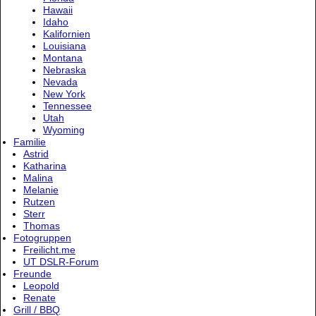
Hawaii
Idaho
Kalifornien
Louisiana
Montana
Nebraska
Nevada
New York
Tennessee
Utah
Wyoming
Familie
Astrid
Katharina
Malina
Melanie
Rutzen
Sterr
Thomas
Fotogruppen
Freilicht.me
UT DSLR-Forum
Freunde
Leopold
Renate
Grill / BBQ