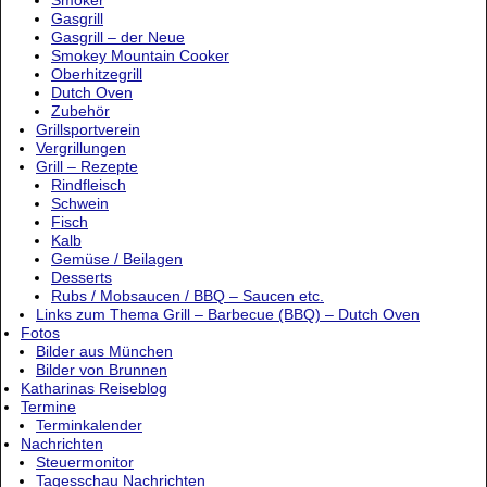
Smoker
Gasgrill
Gasgrill – der Neue
Smokey Mountain Cooker
Oberhitzegrill
Dutch Oven
Zubehör
Grillsportverein
Vergrillungen
Grill – Rezepte
Rindfleisch
Schwein
Fisch
Kalb
Gemüse / Beilagen
Desserts
Rubs / Mobsaucen / BBQ – Saucen etc.
Links zum Thema Grill – Barbecue (BBQ) – Dutch Oven
Fotos
Bilder aus München
Bilder von Brunnen
Katharinas Reiseblog
Termine
Terminkalender
Nachrichten
Steuermonitor
Tagesschau Nachrichten