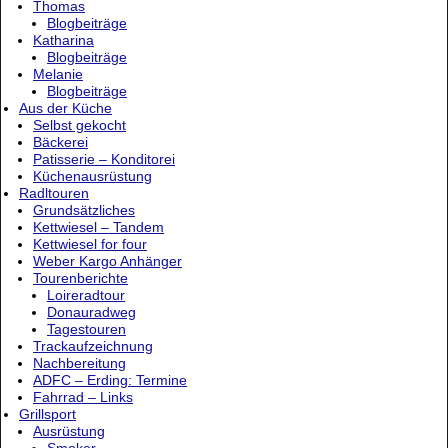
Thomas
Blogbeiträge
Katharina
Blogbeiträge
Melanie
Blogbeiträge
Aus der Küche
Selbst gekocht
Bäckerei
Patisserie – Konditorei
Küchenausrüstung
Radltouren
Grundsätzliches
Kettwiesel – Tandem
Kettwiesel for four
Weber Kargo Anhänger
Tourenberichte
Loireradtour
Donauradweg
Tagestouren
Trackaufzeichnung
Nachbereitung
ADFC – Erding: Termine
Fahrrad – Links
Grillsport
Ausrüstung