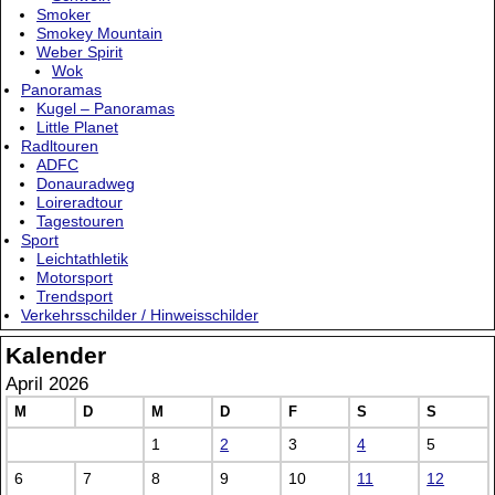
Smoker
Smokey Mountain
Weber Spirit
Wok
Panoramas
Kugel – Panoramas
Little Planet
Radltouren
ADFC
Donauradweg
Loireradtour
Tagestouren
Sport
Leichtathletik
Motorsport
Trendsport
Verkehrsschilder / Hinweisschilder
Kalender
April 2026
M
D
M
D
F
S
S
1
2
3
4
5
6
7
8
9
10
11
12