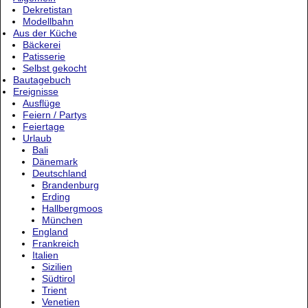
Dekretistan
Modellbahn
Aus der Küche
Bäckerei
Patisserie
Selbst gekocht
Bautagebuch
Ereignisse
Ausflüge
Feiern / Partys
Feiertage
Urlaub
Bali
Dänemark
Deutschland
Brandenburg
Erding
Hallbergmoos
München
England
Frankreich
Italien
Sizilien
Südtirol
Trient
Venetien