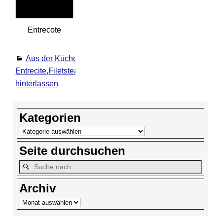
Entrecote
Aus der Küche
,
Grill / BBQ
,
Selbst gekocht
Entrecite
,
Filetsteak
,
Grill
,
Pastrami
,
Rindersteak
,
Steak
K
hinterlassen
Kategorien
Seite durchsuchen
Archiv