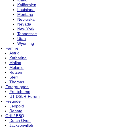
Idaho
Kalifornien
Louisiana
Montana
Nebraska
Nevada
New York
Tennessee
Utah
Wyoming
Familie
Astrid
Katharina
Malina
Melanie
Rutzen
Sterr
Thomas
Fotogruppen
Freilicht.me
UT DSLR-Forum
Freunde
Leopold
Renate
Grill / BBQ
Dutch Oven
Jacksonville5