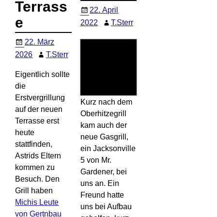
Terrass
22. April
e
2022
T.Sterr
22. März
2026
T.Sterr
Eigentlich sollte
die
Erstvergrillung
Kurz nach dem
auf der neuen
Oberhitzegrill
Terrasse erst
kam auch der
heute
neue Gasgrill,
stattfinden,
ein Jacksonville
Astrids Eltern
5 von Mr.
kommen zu
Gardener, bei
Besuch. Den
uns an. Ein
Grill haben
Freund hatte
Michis Leute
uns bei Aufbau
von Gertnbau