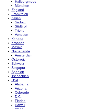
Hallbergmoos
München
England
Frankreich
Italien
Sizilien
Südtirol
Trient
Venetien
Kanada
Kroatien
Mexiko
Niederlande
Amsterdam
Österreich
Schweiz
Singapur
Spanien
Tschechien
USA
Alabama
Arizona
Colorado
D.C.
Florida
Hawaii