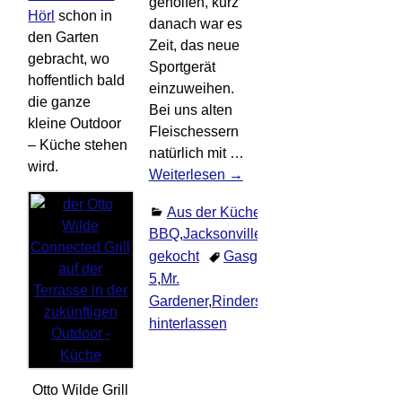
geholfen, kurz
Hörl
schon in
danach war es
den Garten
Zeit, das neue
gebracht, wo
Sportgerät
hoffentlich bald
einzuweihen.
die ganze
Bei uns alten
kleine Outdoor
Fleischessern
– Küche stehen
natürlich mit
…
wird.
Weiterlesen →
Aus der Küche
,
Grill /
BBQ
,
Jacksonville5
,
Selbst
gekocht
Gasgrill
,
Jacksonville
5
,
Mr.
Gardener
,
Rindersteak
Kommentar
hinterlassen
Otto Wilde Grill