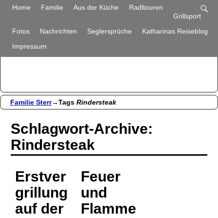
Familie Sterr
Home
Familie
Aus der Küche
Radltouren
Grillsport
Bilder und Berichte aus unserem Alltag
Fotos
Nachrichten
Seglersprüche
Katharinas Reiseblog
Impressum
Familie Sterr
→Tags
Rindersteak
Schlagwort-Archive:
Rindersteak
Erstver
Feuer
grillung
und
auf der
Flamme