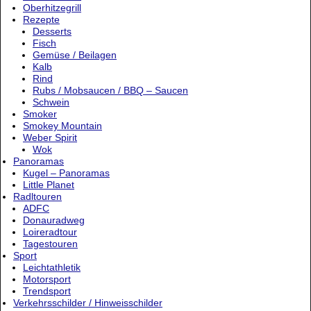
Oberhitzegrill
Rezepte
Desserts
Fisch
Gemüse / Beilagen
Kalb
Rind
Rubs / Mobsaucen / BBQ – Saucen
Schwein
Smoker
Smokey Mountain
Weber Spirit
Wok
Panoramas
Kugel – Panoramas
Little Planet
Radltouren
ADFC
Donauradweg
Loireradtour
Tagestouren
Sport
Leichtathletik
Motorsport
Trendsport
Verkehrsschilder / Hinweisschilder