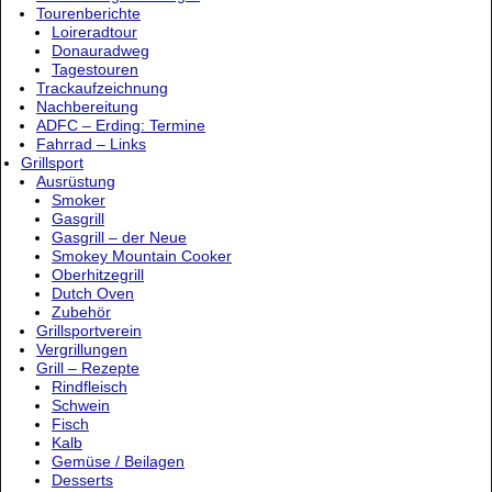
Tourenberichte
Loireradtour
Donauradweg
Tagestouren
Trackaufzeichnung
Nachbereitung
ADFC – Erding: Termine
Fahrrad – Links
Grillsport
Ausrüstung
Smoker
Gasgrill
Gasgrill – der Neue
Smokey Mountain Cooker
Oberhitzegrill
Dutch Oven
Zubehör
Grillsportverein
Vergrillungen
Grill – Rezepte
Rindfleisch
Schwein
Fisch
Kalb
Gemüse / Beilagen
Desserts