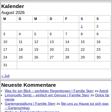
Kalender
August 2026
M
D
M
D
F
S
S
1
2
3
4
5
6
7
8
9
10
11
12
13
14
15
16
17
18
19
20
21
22
23
24
25
26
27
28
29
30
31
« Juli
Neueste Kommentare
Was für ein Blick – perfekter Regenbogen | Familie Sterr
zu
Astrid
Limoncello Spritz – einfach ein Genuss | Familie Sterr
zu
Dolce far
niente
Gartengestaltung | Familie Sterr
zu
Bei uns zu Hause tut sich was
– Gartenumbau
Heike
zu
Test Gartenbewässerung