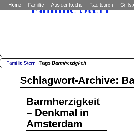
Familie Sterr
Home
Familie
Aus der Küche
Radltouren
Grillsp
Bilder und Berichte aus unser
Familie Sterr
→Tags
Barmherzigkeit
Schlagwort-Archive:
Ba
Barmherzigkeit
– Denkmal in
Amsterdam