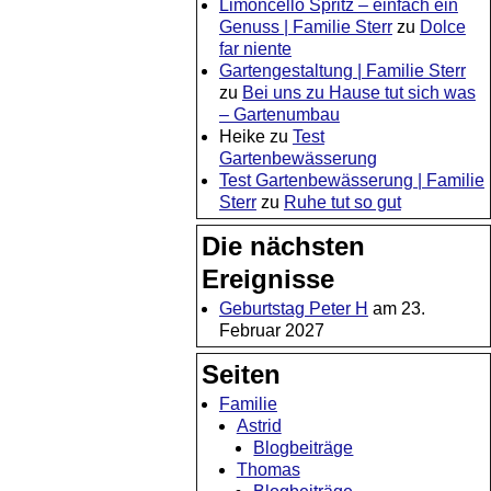
Limoncello Spritz – einfach ein
Genuss | Familie Sterr
zu
Dolce
far niente
Gartengestaltung | Familie Sterr
zu
Bei uns zu Hause tut sich was
– Gartenumbau
Heike
zu
Test
Gartenbewässerung
Test Gartenbewässerung | Familie
Sterr
zu
Ruhe tut so gut
Die nächsten
Ereignisse
Geburtstag Peter H
am 23.
Februar 2027
Seiten
Familie
Astrid
Blogbeiträge
Thomas