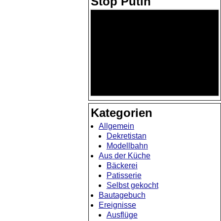
Stop Putin
Kategorien
Allgemein
Dekretistan
Modellbahn
Aus der Küche
Bäckerei
Patisserie
Selbst gekocht
Bautagebuch
Ereignisse
Ausflüge