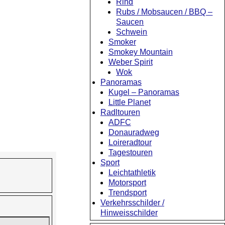
Rind
Rubs / Mobsaucen / BBQ –
Saucen
Schwein
Smoker
Smokey Mountain
Weber Spirit
Wok
Panoramas
Kugel – Panoramas
Little Planet
Radltouren
ADFC
Donauradweg
Loireradtour
Tagestouren
Sport
Leichtathletik
Motorsport
Trendsport
Verkehrsschilder /
Hinweisschilder