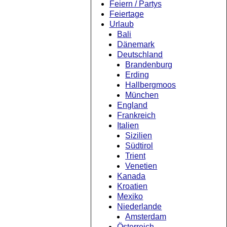
Feiern / Partys
Feiertage
Urlaub
Bali
Dänemark
Deutschland
Brandenburg
Erding
Hallbergmoos
München
England
Frankreich
Italien
Sizilien
Südtirol
Trient
Venetien
Kanada
Kroatien
Mexiko
Niederlande
Amsterdam
Österreich