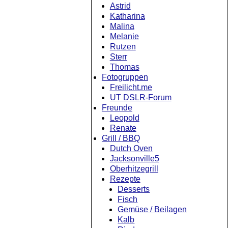
Astrid
Katharina
Malina
Melanie
Rutzen
Sterr
Thomas
Fotogruppen
Freilicht.me
UT DSLR-Forum
Freunde
Leopold
Renate
Grill / BBQ
Dutch Oven
Jacksonville5
Oberhitzegrill
Rezepte
Desserts
Fisch
Gemüse / Beilagen
Kalb