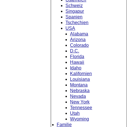
Schweiz
Singapur
Spanien
Tschechien
USA
Alabama
Arizona
Colorado
D.C.
Florida
Hawaii
Idaho
Kalifornien
Louisiana
Montana
Nebraska
Nevada
New York
Tennessee
Utah
Wyoming
Familie