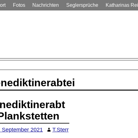
ort
Fotos
Nachrichten
Seglersprüche
Katharinas Re
em Alltag
nediktinerabtei
nediktinerabt
 Plankstetten
. September 2021
T.Sterr