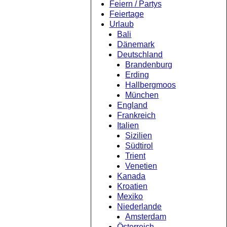
Feiern / Partys
Feiertage
Urlaub
Bali
Dänemark
Deutschland
Brandenburg
Erding
Hallbergmoos
München
England
Frankreich
Italien
Sizilien
Südtirol
Trient
Venetien
Kanada
Kroatien
Mexiko
Niederlande
Amsterdam
Österreich