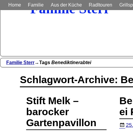
Familie Sterr
Home
Familie
Aus der Küche
Radltouren
Grillsp
Bilder und Berichte aus unser
Familie Sterr
→Tags
Benediktinerabtei
Schlagwort-Archive:
Be
Stift Melk –
Be
barocker
ei
Gartenpavillon
25