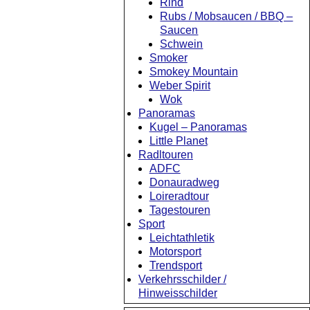
Rind
Rubs / Mobsaucen / BBQ –
Saucen
Schwein
Smoker
Smokey Mountain
Weber Spirit
Wok
Panoramas
Kugel – Panoramas
Little Planet
Radltouren
ADFC
Donauradweg
Loireradtour
Tagestouren
Sport
Leichtathletik
Motorsport
Trendsport
Verkehrsschilder /
Hinweisschilder