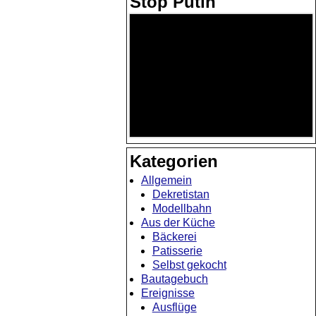
Stop Putin
Kategorien
Allgemein
Dekretistan
Modellbahn
Aus der Küche
Bäckerei
Patisserie
Selbst gekocht
Bautagebuch
Ereignisse
Ausflüge