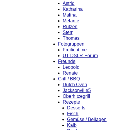
Astrid
Katharina
Malina
Melanie
Rutzen
Sterr
Thomas
Fotogruppen
Freilicht.me
UT DSLR-Forum
Freunde
Leopold
Renate
Grill / BBQ
Dutch Oven
Jacksonville5
Oberhitzegrill
Rezepte
Desserts
Fisch
Gemüse / Beilagen
Kalb