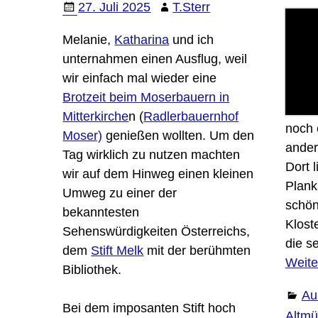
27. Juli 2025
T.Sterr
Melanie,
Katharina
und ich
unternahmen einen Ausflug, weil
wir einfach mal wieder eine
Brotzeit beim Moserbauern in
Mitterkirche
n (
Radlerbauernhof
noch 
Moser)
genießen wollten. Um den
ander
Tag wirklich zu nutzen machten
Dort l
wir auf dem Hinweg einen kleinen
Plank
Umweg zu einer der
schön
bekanntesten
Klost
Sehenswürdigkeiten Österreichs,
die s
dem
Stift Melk
mit der berühmten
Weite
Bibliothek.
Au
Bei dem imposanten Stift hoch
Altmü