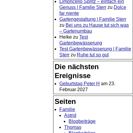
Limoncello Spritz – einfach ein
Genuss | Familie Sterr
zu
Dolce
far niente
Gartengestaltung | Familie Sterr
zu
Bei uns zu Hause tut sich was
– Gartenumbau
Heike
zu
Test
Gartenbewässerung
Test Gartenbewässerung | Familie
Sterr
zu
Ruhe tut so gut
Die nächsten
Ereignisse
Geburtstag Peter H
am 23.
Februar 2027
Seiten
Familie
Astrid
Blogbeiträge
Thomas