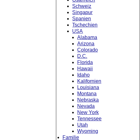
Schweiz
Singapur
Spanien
Tschechien
USA
Alabama
Arizona
Colorado
D.C.
Florida
Hawaii
Idaho
Kalifornien
Louisiana
Montana
Nebraska
Nevada
New York
Tennessee
Utah
Wyoming
Familie