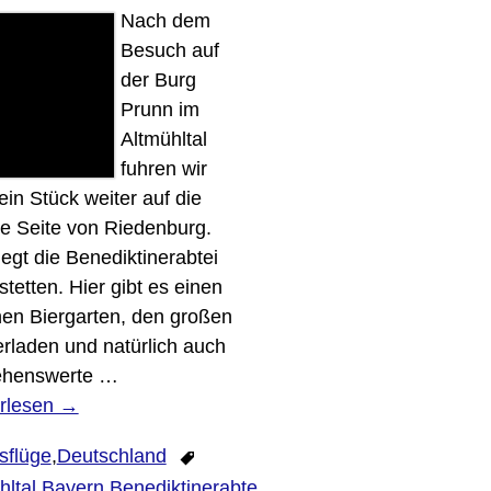
Nach dem
Besuch auf
der Burg
Prunn im
Altmühltal
fuhren wir
ein Stück weiter auf die
e Seite von Riedenburg.
iegt die Benediktinerabtei
stetten. Hier gibt es einen
en Biergarten, den großen
erladen und natürlich auch
ehenswerte
…
rlesen →
sflüge
,
Deutschland
hltal
,
Bayern
,
Benediktinerabtei
,
Kloster