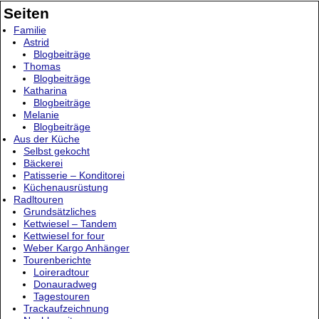
Seiten
Familie
Astrid
Blogbeiträge
Thomas
Blogbeiträge
Katharina
Blogbeiträge
Melanie
Blogbeiträge
Aus der Küche
Selbst gekocht
Bäckerei
Patisserie – Konditorei
Küchenausrüstung
Radltouren
Grundsätzliches
Kettwiesel – Tandem
Kettwiesel for four
Weber Kargo Anhänger
Tourenberichte
Loireradtour
Donauradweg
Tagestouren
Trackaufzeichnung