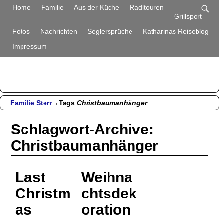
Familie Sterr
Home
Familie
Aus der Küche
Radltouren
Grillsport
Bilder und Berichte aus unserem Alltag
Fotos
Nachrichten
Seglersprüche
Katharinas Reiseblog
Impressum
Familie Sterr
→Tags
Christbaumanhänger
Schlagwort-Archive:
Christbaumanhänger
Last
Weihna
Christm
chtsdek
as
oration