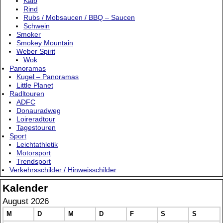
Kalb
Rind
Rubs / Mobsaucen / BBQ – Saucen
Schwein
Smoker
Smokey Mountain
Weber Spirit
Wok
Panoramas
Kugel – Panoramas
Little Planet
Radltouren
ADFC
Donauradweg
Loireradtour
Tagestouren
Sport
Leichtathletik
Motorsport
Trendsport
Verkehrsschilder / Hinweisschilder
Kalender
August 2026
M
D
M
D
F
S
S