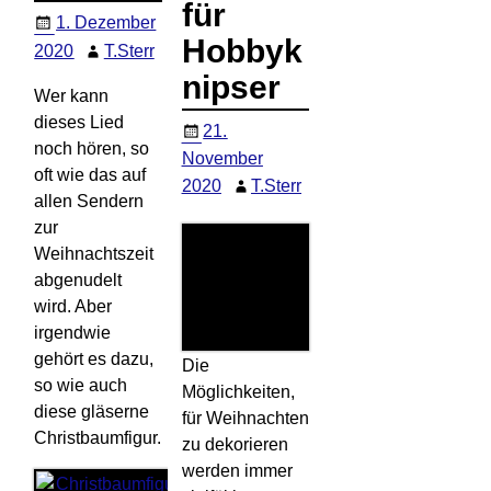
für
1. Dezember
Hobbyk
2020
T.Sterr
nipser
Wer kann
dieses Lied
21.
noch hören, so
November
oft wie das auf
2020
T.Sterr
allen Sendern
zur
Weihnachtszeit
abgenudelt
wird. Aber
irgendwie
gehört es dazu,
Die
so wie auch
Möglichkeiten,
diese gläserne
für Weihnachten
Christbaumfigur.
zu dekorieren
werden immer