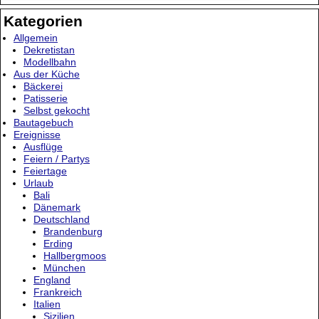
Kategorien
Allgemein
Dekretistan
Modellbahn
Aus der Küche
Bäckerei
Patisserie
Selbst gekocht
Bautagebuch
Ereignisse
Ausflüge
Feiern / Partys
Feiertage
Urlaub
Bali
Dänemark
Deutschland
Brandenburg
Erding
Hallbergmoos
München
England
Frankreich
Italien
Sizilien