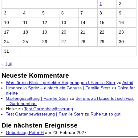
1
2
3
4
5
6
7
8
9
10
11
12
13
14
15
16
17
18
19
20
21
22
23
24
25
26
27
28
29
30
31
« Juli
Neueste Kommentare
Was für ein Blick – perfekter Regenbogen | Familie Sterr
zu
Astrid
Limoncello Spritz – einfach ein Genuss | Familie Sterr
zu
Dolce far
niente
Gartengestaltung | Familie Sterr
zu
Bei uns zu Hause tut sich was
– Gartenumbau
Heike
zu
Test Gartenbewässerung
Test Gartenbewässerung | Familie Sterr
zu
Ruhe tut so gut
Die nächsten Ereignisse
Geburtstag Peter H
am 23. Februar 2027