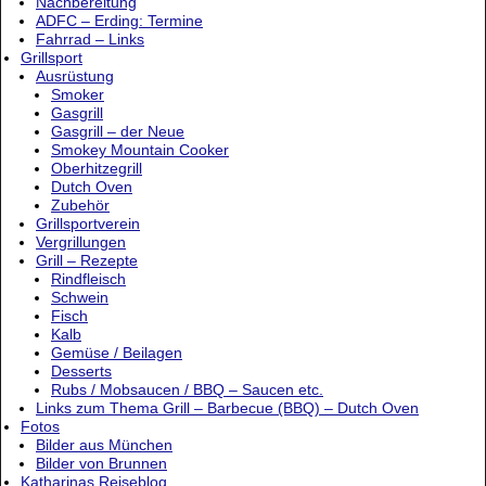
Nachbereitung
ADFC – Erding: Termine
Fahrrad – Links
Grillsport
Ausrüstung
Smoker
Gasgrill
Gasgrill – der Neue
Smokey Mountain Cooker
Oberhitzegrill
Dutch Oven
Zubehör
Grillsportverein
Vergrillungen
Grill – Rezepte
Rindfleisch
Schwein
Fisch
Kalb
Gemüse / Beilagen
Desserts
Rubs / Mobsaucen / BBQ – Saucen etc.
Links zum Thema Grill – Barbecue (BBQ) – Dutch Oven
Fotos
Bilder aus München
Bilder von Brunnen
Katharinas Reiseblog