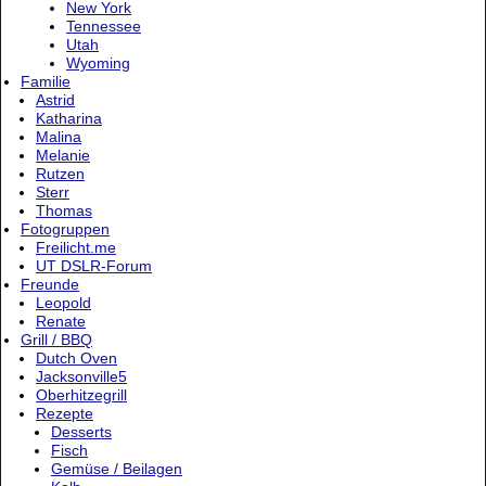
New York
Tennessee
Utah
Wyoming
Familie
Astrid
Katharina
Malina
Melanie
Rutzen
Sterr
Thomas
Fotogruppen
Freilicht.me
UT DSLR-Forum
Freunde
Leopold
Renate
Grill / BBQ
Dutch Oven
Jacksonville5
Oberhitzegrill
Rezepte
Desserts
Fisch
Gemüse / Beilagen