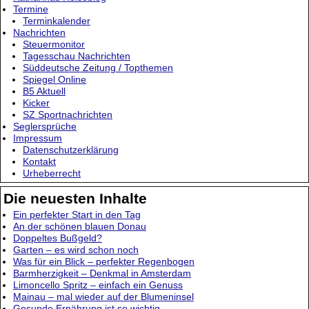
Termine
Terminkalender
Nachrichten
Steuermonitor
Tagesschau Nachrichten
Süddeutsche Zeitung / Topthemen
Spiegel Online
B5 Aktuell
Kicker
SZ Sportnachrichten
Seglersprüche
Impressum
Datenschutzerklärung
Kontakt
Urheberrecht
Die neuesten Inhalte
Ein perfekter Start in den Tag
An der schönen blauen Donau
Doppeltes Bußgeld?
Garten – es wird schon noch
Was für ein Blick – perfekter Regenbogen
Barmherzigkeit – Denkmal in Amsterdam
Limoncello Spritz – einfach ein Genuss
Mainau – mal wieder auf der Blumeninsel
Gesunde Ernährung ist so wichtig