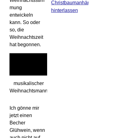
Weihnachtsstim
Christbaumanhänger
,
Kamera
,
Weihnach
mung
hinterlassen
entwickeln
kann. So oder
so, die
Weihnachtszeit
hat begonnen.
musikalischer
Weihnachtsmann
Ich gönne mir
jetzt einen
Becher
Glühwein, wenn
auch nicht auf