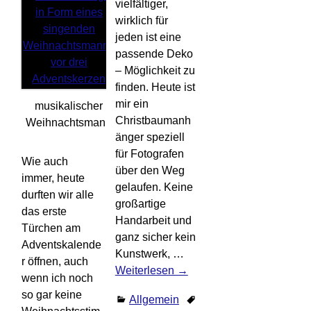
vielfältiger,
wirklich für
jeden ist eine
passende Deko
– Möglichkeit zu
finden. Heute ist
mir ein
musikalischer
Christbaumanh
Weihnachtsmann
änger speziell
für Fotografen
Wie auch
über den Weg
immer, heute
gelaufen. Keine
durften wir alle
großartige
das erste
Handarbeit und
Türchen am
ganz sicher kein
Adventskalende
Kunstwerk,
…
r öffnen, auch
Weiterlesen →
wenn ich noch
so gar keine
Allgemein