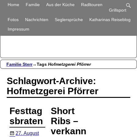
Familie Sterr
Home
Familie
Aus der Küche
Radltouren
Grillsport
Bilder und Berichte aus unserem Alltag
Fotos
Nachrichten
Seglersprüche
Katharinas Reiseblog
Impressum
Familie Sterr
→Tags
Hofmetzgerei Pförrer
Schlagwort-Archive:
Hofmetzgerei Pförrer
Festtag
Short
sbraten
Ribs –
verkann
27. August