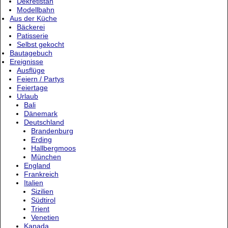
Dekretistan
Modellbahn
Aus der Küche
Bäckerei
Patisserie
Selbst gekocht
Bautagebuch
Ereignisse
Ausflüge
Feiern / Partys
Feiertage
Urlaub
Bali
Dänemark
Deutschland
Brandenburg
Erding
Hallbergmoos
München
England
Frankreich
Italien
Sizilien
Südtirol
Trient
Venetien
Kanada