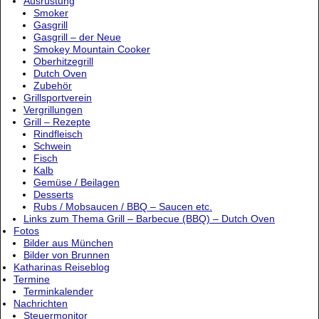
Ausrüstung
Smoker
Gasgrill
Gasgrill – der Neue
Smokey Mountain Cooker
Oberhitzegrill
Dutch Oven
Zubehör
Grillsportverein
Vergrillungen
Grill – Rezepte
Rindfleisch
Schwein
Fisch
Kalb
Gemüse / Beilagen
Desserts
Rubs / Mobsaucen / BBQ – Saucen etc.
Links zum Thema Grill – Barbecue (BBQ) – Dutch Oven
Fotos
Bilder aus München
Bilder von Brunnen
Katharinas Reiseblog
Termine
Terminkalender
Nachrichten
Steuermonitor