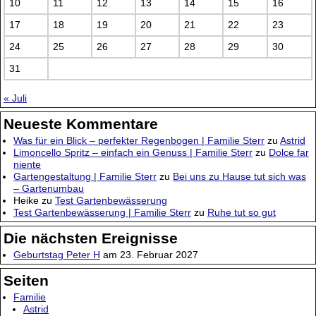
10
11
12
13
14
15
16
17
18
19
20
21
22
23
24
25
26
27
28
29
30
31
« Juli
Neueste Kommentare
Was für ein Blick – perfekter Regenbogen | Familie Sterr
zu
Astrid
Limoncello Spritz – einfach ein Genuss | Familie Sterr
zu
Dolce far
niente
Gartengestaltung | Familie Sterr
zu
Bei uns zu Hause tut sich was
– Gartenumbau
Heike
zu
Test Gartenbewässerung
Test Gartenbewässerung | Familie Sterr
zu
Ruhe tut so gut
Die nächsten Ereignisse
Geburtstag Peter H
am 23. Februar 2027
Seiten
Familie
Astrid