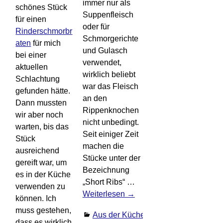
immer nur als
schönes Stück
Suppenfleisch
für einen
oder für
Rinderschmorbr
Schmorgerichte
aten
für mich
und Gulasch
bei einer
verwendet,
aktuellen
wirklich beliebt
Schlachtung
war das Fleisch
gefunden hätte.
an den
Dann mussten
Rippenknochen
wir aber noch
nicht unbedingt.
warten, bis das
Seit einiger Zeit
Stück
machen die
ausreichend
Stücke unter der
gereift war, um
Bezeichnung
es in der Küche
„Short Ribs“
…
verwenden zu
Weiterlesen →
können. Ich
muss gestehen,
Aus der Küche
,
Grill /
dass es wirklich