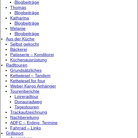
Blogbeiträge
Thomas
Blogbeiträge
Katharina
Blogbeiträge
Melanie
Blogbeiträge
Aus der Küche
Selbst gekocht
Bäckerei
Patisserie – Konditorei
Küchenausrüstung
Radltouren
Grundsätzliches
Kettwiesel – Tandem
Kettwiesel for four
Weber Kargo Anhänger
Tourenberichte
Loireradtour
Donauradweg
Tagestouren
Trackaufzeichnung
Nachbereitung
ADFC – Erding: Termine
Fahrrad – Links
Grillsport