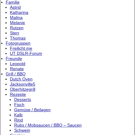
Familie
Astrid
Katharina
Malina
Melanie
Rutzen
Sterr
Thomas
Fotogruppen
Freilicht.me
UT DSLR-Forum
Freunde
Leopold
Renate
Grill / BBQ
Dutch Oven
Jacksonville5
Oberhitzegrill
Rezepte
Desserts
Fisch
Gemüse / Beilagen
Kalb
Rind
Rubs / Mobsaucen / BBQ – Saucen
Schwein