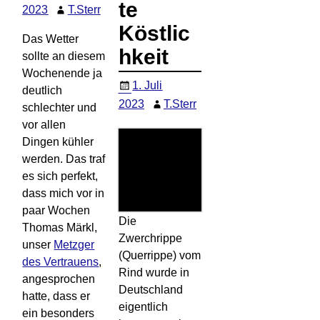
te
2023
T.Sterr
Köstlic
Das Wetter
hkeit
sollte an diesem
Wochenende ja
1. Juli
deutlich
2023
T.Sterr
schlechter und
vor allen
Dingen kühler
werden. Das traf
es sich perfekt,
dass mich vor in
paar Wochen
Die
Thomas Märkl,
Zwerchrippe
unser
Metzger
(Querrippe) vom
des Vertrauens
,
Rind wurde in
angesprochen
Deutschland
hatte, dass er
eigentlich
ein besonders