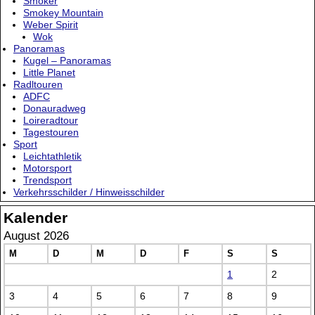
Smoker
Smokey Mountain
Weber Spirit
Wok
Panoramas
Kugel – Panoramas
Little Planet
Radltouren
ADFC
Donauradweg
Loireradtour
Tagestouren
Sport
Leichtathletik
Motorsport
Trendsport
Verkehrsschilder / Hinweisschilder
Kalender
August 2026
M
D
M
D
F
S
S
1
2
3
4
5
6
7
8
9