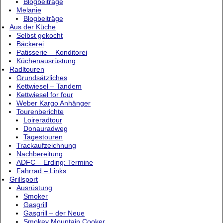
Blogbeiträge
Melanie
Blogbeiträge
Aus der Küche
Selbst gekocht
Bäckerei
Patisserie – Konditorei
Küchenausrüstung
Radltouren
Grundsätzliches
Kettwiesel – Tandem
Kettwiesel for four
Weber Kargo Anhänger
Tourenberichte
Loireradtour
Donauradweg
Tagestouren
Trackaufzeichnung
Nachbereitung
ADFC – Erding: Termine
Fahrrad – Links
Grillsport
Ausrüstung
Smoker
Gasgrill
Gasgrill – der Neue
Smokey Mountain Cooker