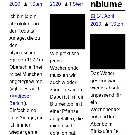
nblume
2020
T.Sterr
2020
T.Sterr
14. April
Ich bin ja ein
absoluter Fan
2019
T.Sterr
der Regatta –
Anlage, die zu
den
olympischen
Wie praktisch
Spielen 1972 in
jedes
Oberschleißhei
Wochenende
Das Wetter
m bei München
mussten wir
gestern war
angelegt wurde
auch wieder
wieder absolut
(vgl. z. B. auch
zum Einkaufen.
unpassend für
>>>dieser
Dabei ist mir ein
ein
Bericht
).
Blumentopf mit
Wochenende:
Einfach eine
einer Pflanze
trüb und kalt.
tolle Anlage, die
aufgefallen, die
Aber beim
ich immer
mir einfach
Einkaufen fiel
wieder gerne
gefallen hat.