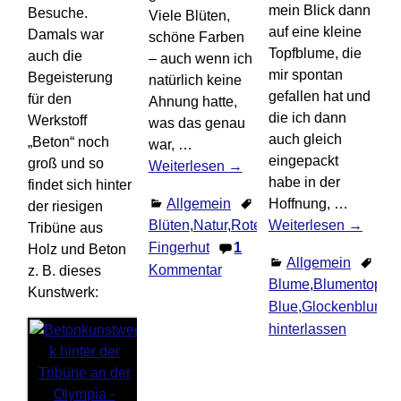
mein Blick dann
Besuche.
Viele Blüten,
auf eine kleine
Damals war
schöne Farben
Topfblume, die
auch die
– auch wenn ich
mir spontan
Begeisterung
natürlich keine
gefallen hat und
für den
Ahnung hatte,
die ich dann
Werkstoff
was das genau
auch gleich
„Beton“ noch
war,
…
eingepackt
groß und so
Weiterlesen →
habe in der
findet sich hinter
Allgemein
Hoffnung,
…
der riesigen
Weiterlesen →
Blüten
,
Natur
,
Roter
Tribüne aus
Fingerhut
1
Holz und Beton
Allgemein
Kommentar
z. B. dieses
Blume
,
Blumentopf
,
B
Kunstwerk:
Blue
,
Glockenblume
,
hinterlassen