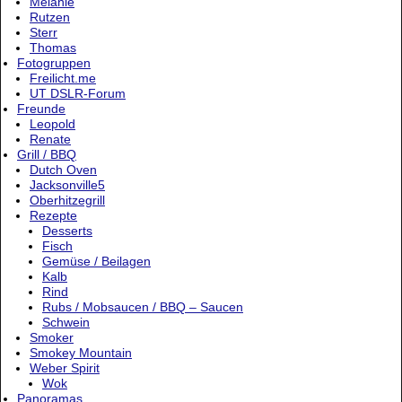
Melanie
Rutzen
Sterr
Thomas
Fotogruppen
Freilicht.me
UT DSLR-Forum
Freunde
Leopold
Renate
Grill / BBQ
Dutch Oven
Jacksonville5
Oberhitzegrill
Rezepte
Desserts
Fisch
Gemüse / Beilagen
Kalb
Rind
Rubs / Mobsaucen / BBQ – Saucen
Schwein
Smoker
Smokey Mountain
Weber Spirit
Wok
Panoramas