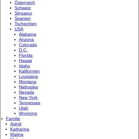
Österreich
Schweiz
Singapur
Spanien
Tschechien
USA
Alabama
Arizona
Colorado
D.C.
Florida
Hawaii
Idaho
Kalifornien
Louisiana
Montana
Nebraska
Nevada
New York
Tennessee
Utah
Wyoming
Familie
Astrid
Katharina
Malina