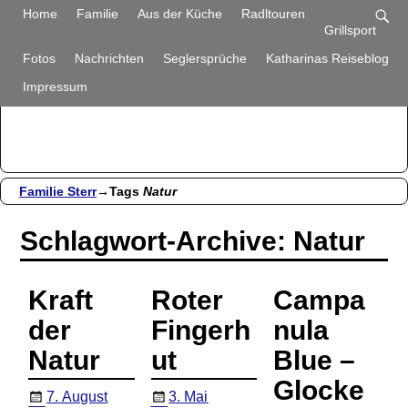
Familie Sterr
Home
Familie
Aus der Küche
Radltouren
Grillsport
Bilder und Berichte aus unserem Alltag
Fotos
Nachrichten
Seglersprüche
Katharinas Reiseblog
Impressum
Familie Sterr
→Tags
Natur
Schlagwort-Archive:
Natur
Kraft
Roter
Campa
der
Fingerh
nula
Natur
ut
Blue –
Glocke
7. August
3. Mai