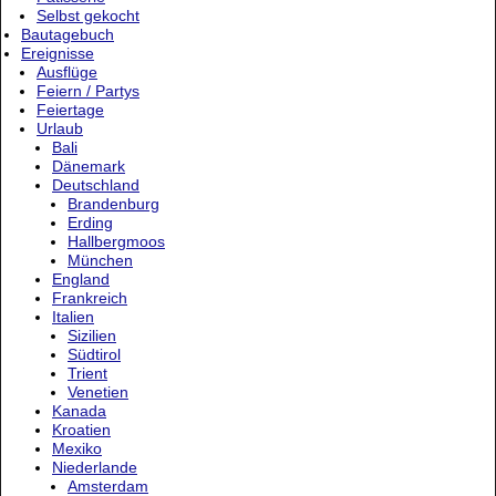
Selbst gekocht
Bautagebuch
Ereignisse
Ausflüge
Feiern / Partys
Feiertage
Urlaub
Bali
Dänemark
Deutschland
Brandenburg
Erding
Hallbergmoos
München
England
Frankreich
Italien
Sizilien
Südtirol
Trient
Venetien
Kanada
Kroatien
Mexiko
Niederlande
Amsterdam