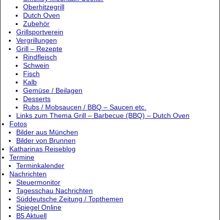
Oberhitzegrill
Dutch Oven
Zubehör
Grillsportverein
Vergrillungen
Grill – Rezepte
Rindfleisch
Schwein
Fisch
Kalb
Gemüse / Beilagen
Desserts
Rubs / Mobsaucen / BBQ – Saucen etc.
Links zum Thema Grill – Barbecue (BBQ) – Dutch Oven
Fotos
Bilder aus München
Bilder von Brunnen
Katharinas Reiseblog
Termine
Terminkalender
Nachrichten
Steuermonitor
Tagesschau Nachrichten
Süddeutsche Zeitung / Topthemen
Spiegel Online
B5 Aktuell