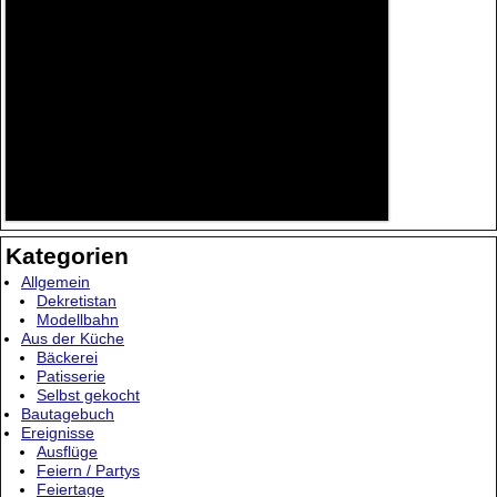
Kategorien
Allgemein
Dekretistan
Modellbahn
Aus der Küche
Bäckerei
Patisserie
Selbst gekocht
Bautagebuch
Ereignisse
Ausflüge
Feiern / Partys
Feiertage