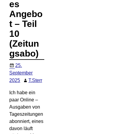
es
Angebo
t – Teil
10
(Zeitun
gsabo)
25.
September
2025
T.Sterr
Ich habe ein
paar Online –
Ausgaben von
Tageszeitungen
abonniert, eines
davon läuft