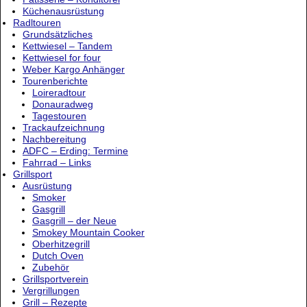
Küchenausrüstung
Radltouren
Grundsätzliches
Kettwiesel – Tandem
Kettwiesel for four
Weber Kargo Anhänger
Tourenberichte
Loireradtour
Donauradweg
Tagestouren
Trackaufzeichnung
Nachbereitung
ADFC – Erding: Termine
Fahrrad – Links
Grillsport
Ausrüstung
Smoker
Gasgrill
Gasgrill – der Neue
Smokey Mountain Cooker
Oberhitzegrill
Dutch Oven
Zubehör
Grillsportverein
Vergrillungen
Grill – Rezepte