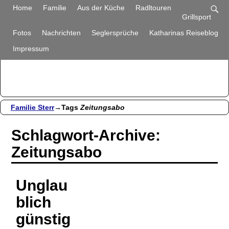
Familie Sterr
Home
Familie
Aus der Küche
Radltouren
Grillsport
Bilder und Berichte aus unserem Alltag
Fotos
Nachrichten
Seglersprüche
Katharinas Reiseblog
Impressum
Familie Sterr
→Tags
Zeitungsabo
Schlagwort-Archive:
Zeitungsabo
Unglau
blich
günstig