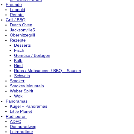
Freunde
Leopold
Renate
Grill / BBQ
Dutch Oven
Jacksonville5
Oberhitzegrill
Rezepte
Desserts
Fisch
Gemüse / Beilagen
Kalb
Rind
Rubs / Mobsaucen / BBQ – Saucen
Schwein
Smoker
Smokey Mountain
Weber Spirit
Wok
Panoramas
Kugel – Panoramas
Little Planet
Radltouren
ADFC
Donauradweg
Loireradtour