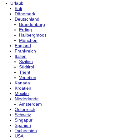
Urlaub
Bali
Dänemark
Deutschland
Brandenburg
Erding
Hallbergmoos
München
England
Frankreich
Italien
Sizilien
Südtirol
Trient
Venetien
Kanada
Kroatien
Mexiko
Niederlande
Amsterdam
Österreich
Schweiz
Singapur
Spanien
Tschechien
USA