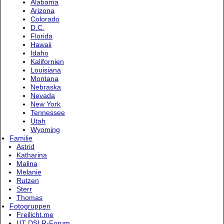
Alabama
Arizona
Colorado
D.C.
Florida
Hawaii
Idaho
Kalifornien
Louisiana
Montana
Nebraska
Nevada
New York
Tennessee
Utah
Wyoming
Familie
Astrid
Katharina
Malina
Melanie
Rutzen
Sterr
Thomas
Fotogruppen
Freilicht.me
UT DSLR-Forum