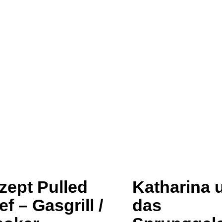
zept Pulled
Katharina 
f – Gasgrill /
das