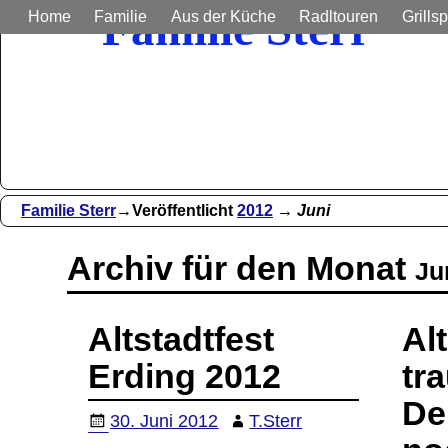
Familie Sterr
Home
Familie
Aus der Küche
Radltouren
Grillsp
Bilder und Berichte aus unser
Familie Sterr
→Veröffentlicht
2012
→
Juni
Archiv für den Monat
Ju
Altstadtfest
Al
Erding 2012
tra
De
30. Juni 2012
T.Sterr