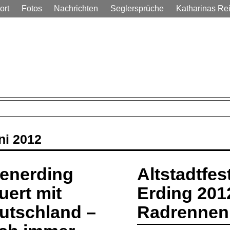
ort
Fotos
Nachrichten
Seglersprüche
Katharinas Re
em Alltag
ni 2012
tenerding
Altstadtfes
uert mit
Erding 201
utschland –
Radrennen