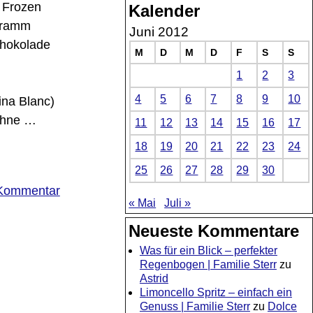
 Frozen
Kalender
Gramm
Juni 2012
chokolade
M
D
M
D
F
S
S
1
2
3
4
5
6
7
8
9
10
ina Blanc)
ahne
…
11
12
13
14
15
16
17
18
19
20
21
22
23
24
rlaub
25
26
27
28
29
30
Kommentar
« Mai
Juli »
Neueste Kommentare
Was für ein Blick – perfekter
Regenbogen | Familie Sterr
zu
Astrid
Limoncello Spritz – einfach ein
Genuss | Familie Sterr
zu
Dolce