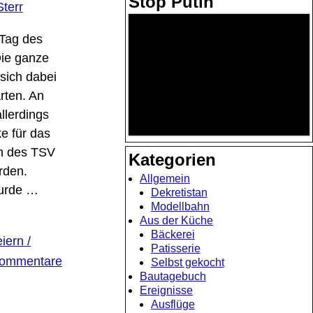
Stop Putin
Sterr
 Tag des
Die ganze
sich dabei
rten. An
llerdings
e für das
en des TSV
Kategorien
rden.
Allgemein
wurde
…
Dekretistan
Modellbahn
Aus der Küche
Bäckerei
iern /
Patisserie
ommentare
Selbst gekocht
Bautagebuch
Ereignisse
Ausflüge