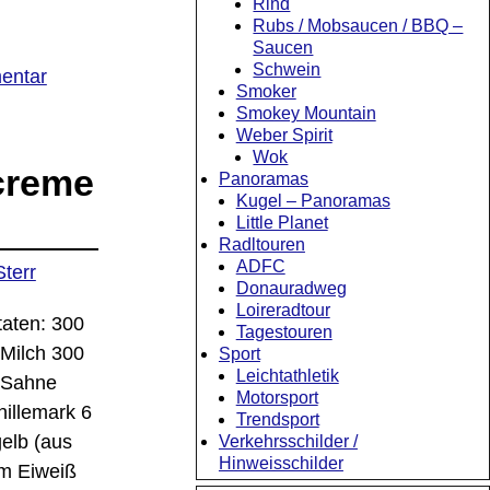
Rind
Rubs / Mobsaucen / BBQ –
Saucen
Schwein
entar
Smoker
Smokey Mountain
Weber Spirit
Wok
creme
Panoramas
Kugel – Panoramas
Little Planet
Radltouren
ADFC
Sterr
Donauradweg
Loireradtour
taten: 300
Tagestouren
 Milch 300
Sport
Leichtathletik
 Sahne
Motorsport
nillemark 6
Trendsport
gelb (aus
Verkehrsschilder /
Hinweisschilder
m Eiweiß