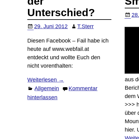
der
Sm
Unterschied?
28
29. Juni 2012
T.Sterr
Diesen Facebook – Fail habe ich
heute auf www.webfail.at
entdeckt und wollte Euch den
nicht vorenthalten:
aus d
Weiterlesen →
Beric
Allgemein
Kommentar
dem W
hinterlassen
>>> h
über 
Moun
hier.
Weite