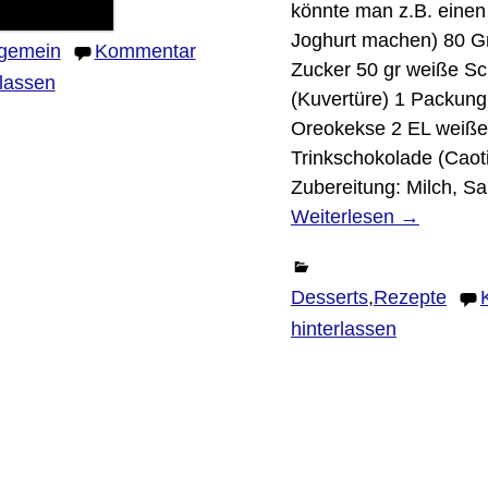
könnte man z.B. einen
Joghurt machen) 80 
lgemein
Kommentar
Zucker 50 gr weiße S
rlassen
(Kuvertüre) 1 Packung
Oreokekse 2 EL weiße
Trinkschokolade (Caot
Zubereitung: Milch, S
Weiterlesen →
ch
,
Katharina
,
Loireradtour
,
Melanie
,
Radltouren
,
Thomas
,
U
ommentar hinterlassen
Desserts
,
Rezepte
hinterlassen