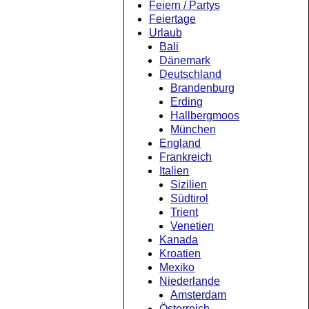
Feiern / Partys
Feiertage
Urlaub
Bali
Dänemark
Deutschland
Brandenburg
Erding
Hallbergmoos
München
England
Frankreich
Italien
Sizilien
Südtirol
Trient
Venetien
Kanada
Kroatien
Mexiko
Niederlande
Amsterdam
Österreich