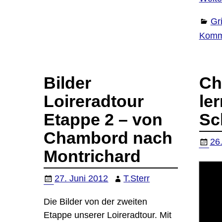
Gri
Komm
Bilder
Ch
Loireradtour
le
Etappe 2 – von
Sc
Chambord nach
26
Montrichard
27. Juni 2012
T.Sterr
Die Bilder von der zweiten
Etappe unserer Loireradtour. Mit