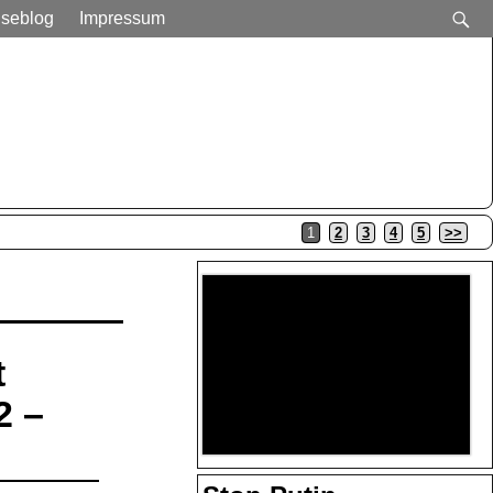
iseblog
Impressum
1
2
3
4
5
>>
t
2 –