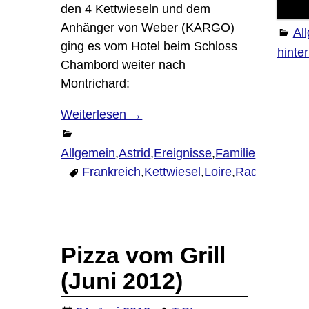
den 4 Kettwieseln und dem
Anhänger von Weber (KARGO)
Al
ging es vom Hotel beim Schloss
hinte
Chambord weiter nach
Montrichard:
Weiterlesen →
Allgemein
,
Astrid
,
Ereignisse
,
Familie
,
Frankrei
Frankreich
,
Kettwiesel
,
Loire
,
Radtour
K
Pizza vom Grill
(Juni 2012)