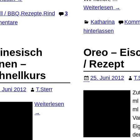
Weiterlesen →
ll / BBQ
,
Rezepte
,
Rind
3
Katharina
Komm
entare
hinterlassen
inesisch
Oreo – Eis
rnen –
/ Rezept
hnellkurs
25. Juni 2012
T.
. Juni 2012
T.Sterr
Zu
ml
Weiterlesen
ml
→
Va
Ei
de