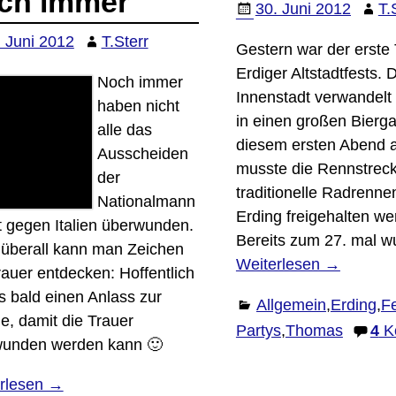
ch immer
30. Juni 2012
T.
. Juni 2012
T.Sterr
Gestern war der erste
Erdiger Altstadtfests. 
Noch immer
Innenstadt verwandelt 
haben nicht
in einen großen Bierga
alle das
diesem ersten Abend a
Ausscheiden
musste die Rennstreck
der
traditionelle Radrenn
Nationalmann
Erding freigehalten we
t gegen Italien überwunden.
Bereits zum 27. mal 
überall kann man Zeichen
Weiterlesen →
rauer entdecken: Hoffentlich
es bald einen Anlass zur
Allgemein
,
Erding
,
Fe
e, damit die Trauer
Partys
,
Thomas
4
K
unden werden kann 🙂
rlesen →