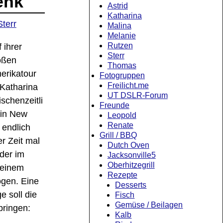
enk
Astrid
Katharina
Sterr
Malina
Melanie
Rutzen
 ihrer
Sterr
oßen
Thomas
erikatour
Fotogruppen
Freilicht.me
 Katharina
UT DSLR-Forum
schenzeitli
Freunde
 in New
Leopold
Renate
 endlich
Grill / BBQ
r Zeit mal
Dutch Oven
der im
Jacksonville5
Oberhitzegrill
 einem
Rezepte
ogen. Eine
Desserts
 soll die
Fisch
Gemüse / Beilagen
bringen:
Kalb