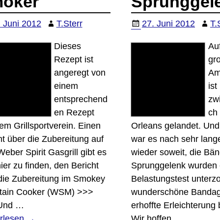
oker
Sprunggel
. Juni 2012
T.Sterr
27. Juni 2012
T.
Dieses
Auf
Rezept ist
gr
angeregt von
Am
einem
ist
entsprechend
zwi
en Rezept
ch
em Grillsportverein. Einen
Orleans gelandet. Und
ht über die Zubereitung auf
war es nach sehr lange
eber Spirit Gasgrill gibt es
wieder soweit, die Bän
ier zu finden, den Bericht
Sprunggelenk wurden
die Zubereitung im Smokey
Belastungstest unterz
tain Cooker (WSM) >>>
wunderschöne Bandage
 Und
…
erhoffte Erleichterung 
rlesen →
Wir hoffen,
…