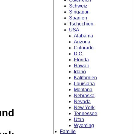
Schweiz
Singapur
Spanien
Tschechien
USA
Alabama
Arizona
Colorado
D.C.
Florida
Hawaii
Idaho
Kalifornien
Louisiana
Montana
Nebraska
Nevada
New York
und
Tennessee
Utah
Wyoming
Familie