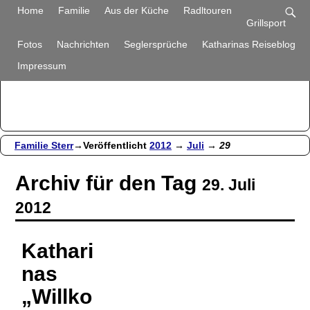
Familie Sterr
Home
Familie
Aus der Küche
Radltouren
Grillsport
Bilder und Berichte aus unserem Alltag
Fotos
Nachrichten
Seglersprüche
Katharinas Reiseblog
Impressum
Familie Sterr
→Veröffentlicht
2012
→
Juli
→
29
Archiv für den Tag
29. Juli
2012
Kathari
nas
„Willko