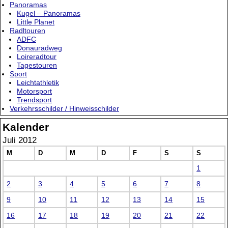
Panoramas
Kugel – Panoramas
Little Planet
Radltouren
ADFC
Donauradweg
Loireradtour
Tagestouren
Sport
Leichtathletik
Motorsport
Trendsport
Verkehrsschilder / Hinweisschilder
Kalender
Juli 2012
M
D
M
D
F
S
S
1
2
3
4
5
6
7
8
9
10
11
12
13
14
15
16
17
18
19
20
21
22