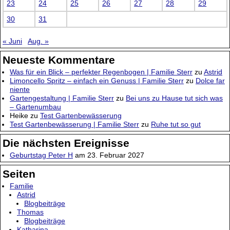
23
24
25
26
27
28
29
30
31
« Juni
Aug. »
Neueste Kommentare
Was für ein Blick – perfekter Regenbogen | Familie Sterr
zu
Astrid
Limoncello Spritz – einfach ein Genuss | Familie Sterr
zu
Dolce far
niente
Gartengestaltung | Familie Sterr
zu
Bei uns zu Hause tut sich was
– Gartenumbau
Heike
zu
Test Gartenbewässerung
Test Gartenbewässerung | Familie Sterr
zu
Ruhe tut so gut
Die nächsten Ereignisse
Geburtstag Peter H
am 23. Februar 2027
Seiten
Familie
Astrid
Blogbeiträge
Thomas
Blogbeiträge
Katharina