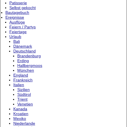
Patisserie
Selbst gekocht
Bautagebuch
Ereignisse
Ausflüge
Feiern / Partys
Feiertage
Urlaub
Bali
Dänemark
Deutschland
Brandenburg
Erding
Hallbergmoos
München
England
Frankreich
Italien
Sizilien
Südtirol
Trient
Venetien
Kanada
Kroatien
Mexiko
Niederlande