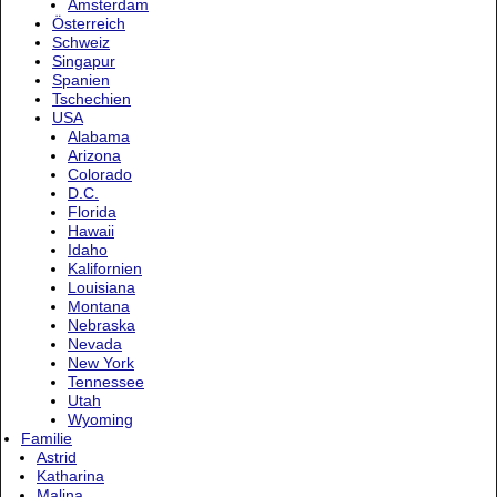
Amsterdam
Österreich
Schweiz
Singapur
Spanien
Tschechien
USA
Alabama
Arizona
Colorado
D.C.
Florida
Hawaii
Idaho
Kalifornien
Louisiana
Montana
Nebraska
Nevada
New York
Tennessee
Utah
Wyoming
Familie
Astrid
Katharina
Malina