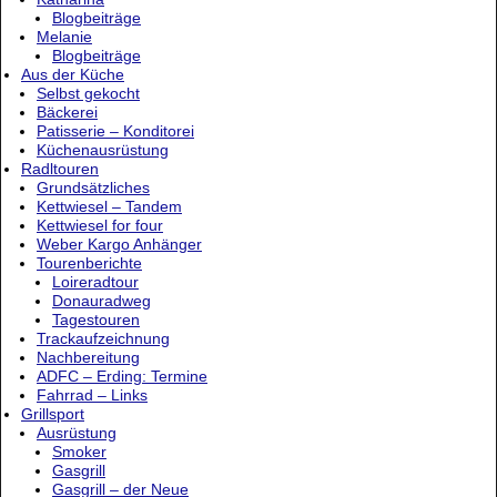
Blogbeiträge
Melanie
Blogbeiträge
Aus der Küche
Selbst gekocht
Bäckerei
Patisserie – Konditorei
Küchenausrüstung
Radltouren
Grundsätzliches
Kettwiesel – Tandem
Kettwiesel for four
Weber Kargo Anhänger
Tourenberichte
Loireradtour
Donauradweg
Tagestouren
Trackaufzeichnung
Nachbereitung
ADFC – Erding: Termine
Fahrrad – Links
Grillsport
Ausrüstung
Smoker
Gasgrill
Gasgrill – der Neue