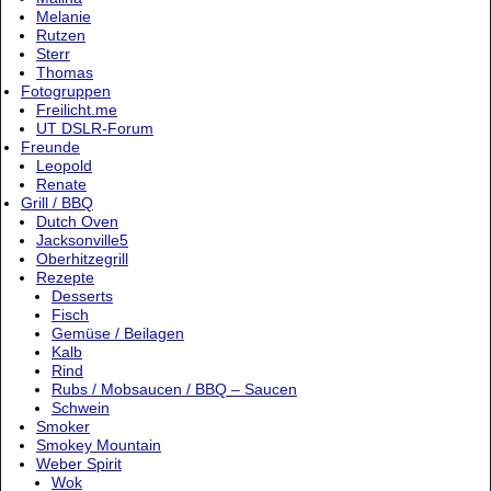
Melanie
Rutzen
Sterr
Thomas
Fotogruppen
Freilicht.me
UT DSLR-Forum
Freunde
Leopold
Renate
Grill / BBQ
Dutch Oven
Jacksonville5
Oberhitzegrill
Rezepte
Desserts
Fisch
Gemüse / Beilagen
Kalb
Rind
Rubs / Mobsaucen / BBQ – Saucen
Schwein
Smoker
Smokey Mountain
Weber Spirit
Wok