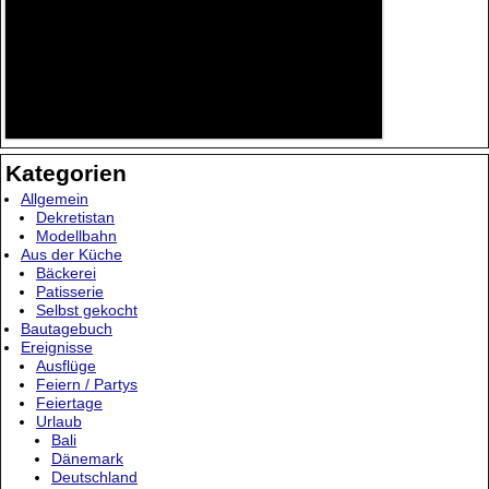
Kategorien
Allgemein
Dekretistan
Modellbahn
Aus der Küche
Bäckerei
Patisserie
Selbst gekocht
Bautagebuch
Ereignisse
Ausflüge
Feiern / Partys
Feiertage
Urlaub
Bali
Dänemark
Deutschland