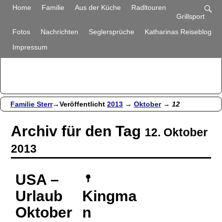
Familie Sterr
Home
Familie
Aus der Küche
Radltouren
Grillsport
Bilder und Berichte aus unserem Alltag
Fotos
Nachrichten
Seglersprüche
Katharinas Reiseblog
Impressum
Familie Sterr
→Veröffentlicht
2013
→
Oktober
→
12
Archiv für den Tag
12. Oktober
2013
USA –
Urlaub
Kingma
Oktober
n