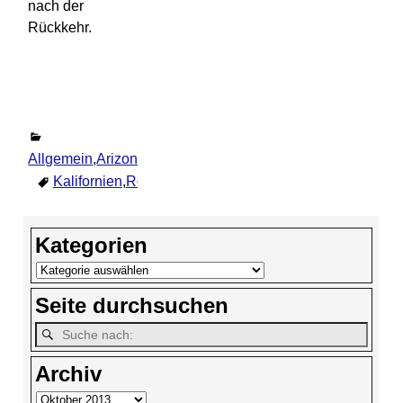
nach der
Rückkehr.
Allgemein
,
Arizona
,
Astrid
,
Ereignisse
,
Familie
,
Kalifornien
,
T
Kalifornien
,
Route 66
,
USA
Kommentar hinterlassen
Kategorien
Seite durchsuchen
Archiv