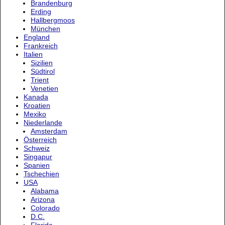
Brandenburg
Erding
Hallbergmoos
München
England
Frankreich
Italien
Sizilien
Südtirol
Trient
Venetien
Kanada
Kroatien
Mexiko
Niederlande
Amsterdam
Österreich
Schweiz
Singapur
Spanien
Tschechien
USA
Alabama
Arizona
Colorado
D.C.