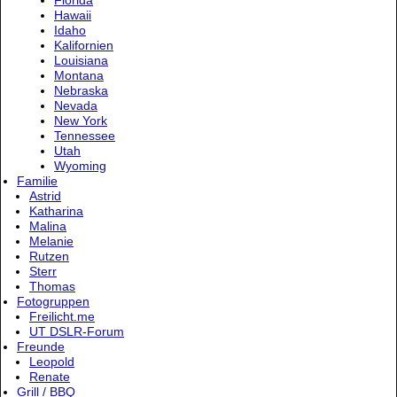
Florida
Hawaii
Idaho
Kalifornien
Louisiana
Montana
Nebraska
Nevada
New York
Tennessee
Utah
Wyoming
Familie
Astrid
Katharina
Malina
Melanie
Rutzen
Sterr
Thomas
Fotogruppen
Freilicht.me
UT DSLR-Forum
Freunde
Leopold
Renate
Grill / BBQ