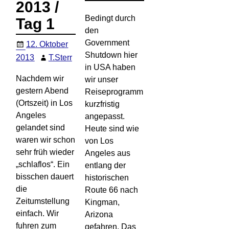
2013 /
Bedingt durch
Tag 1
den
Government
12. Oktober
Shutdown hier
2013
T.Sterr
in USA haben
Nachdem wir
wir unser
gestern Abend
Reiseprogramm
(Ortszeit) in Los
kurzfristig
Angeles
angepasst.
gelandet sind
Heute sind wie
waren wir schon
von Los
sehr früh wieder
Angeles aus
„schlaflos“. Ein
entlang der
bisschen dauert
historischen
die
Route 66 nach
Zeitumstellung
Kingman,
einfach. Wir
Arizona
fuhren zum
gefahren. Das