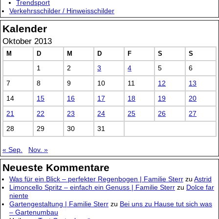
Trendsport
Verkehrsschilder / Hinweisschilder
Kalender
Oktober 2013
M
D
M
D
F
S
S
1
2
3
4
5
6
7
8
9
10
11
12
13
14
15
16
17
18
19
20
21
22
23
24
25
26
27
28
29
30
31
« Sep.
Nov. »
Neueste Kommentare
Was für ein Blick – perfekter Regenbogen | Familie Sterr
zu
Astrid
Limoncello Spritz – einfach ein Genuss | Familie Sterr
zu
Dolce far
niente
Gartengestaltung | Familie Sterr
zu
Bei uns zu Hause tut sich was
– Gartenumbau