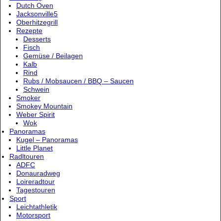
Dutch Oven
Jacksonville5
Oberhitzegrill
Rezepte
Desserts
Fisch
Gemüse / Beilagen
Kalb
Rind
Rubs / Mobsaucen / BBQ – Saucen
Schwein
Smoker
Smokey Mountain
Weber Spirit
Wok
Panoramas
Kugel – Panoramas
Little Planet
Radltouren
ADFC
Donauradweg
Loireradtour
Tagestouren
Sport
Leichtathletik
Motorsport