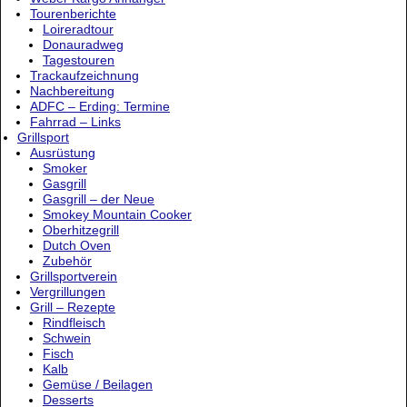
Tourenberichte
Loireradtour
Donauradweg
Tagestouren
Trackaufzeichnung
Nachbereitung
ADFC – Erding: Termine
Fahrrad – Links
Grillsport
Ausrüstung
Smoker
Gasgrill
Gasgrill – der Neue
Smokey Mountain Cooker
Oberhitzegrill
Dutch Oven
Zubehör
Grillsportverein
Vergrillungen
Grill – Rezepte
Rindfleisch
Schwein
Fisch
Kalb
Gemüse / Beilagen
Desserts