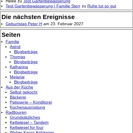
Heike
zu
Test Gartenbewässerung
Test Gartenbewässerung | Familie Sterr
zu
Ruhe tut so gut
Die nächsten Ereignisse
Geburtstag Peter H
am 23. Februar 2027
Seiten
Familie
Astrid
Blogbeiträge
Thomas
Blogbeiträge
Katharina
Blogbeiträge
Melanie
Blogbeiträge
Aus der Küche
Selbst gekocht
Bäckerei
Patisserie – Konditorei
Küchenausrüstung
Radltouren
Grundsätzliches
Kettwiesel – Tandem
Kettwiesel for four
Weber Kargo Anhänger