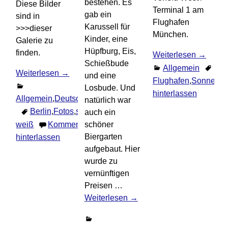
bestehen. Es
Diese Bilder
Terminal 1 am
gab ein
sind in
Flughafen
Karussell für
>>>dieser
München.
Kinder, eine
Galerie zu
Hüpfburg, Eis,
finden.
Weiterlesen →
Schießbude
Allgemein
Weiterlesen →
und eine
Flughafen
,
Sonnenun
Losbude. Und
hinterlassen
Allgemein
,
Deutschland
natürlich war
Berlin
,
Fotos
,
schwarz-
auch ein
weiß
Kommentar
schöner
Biergarten
hinterlassen
aufgebaut. Hier
wurde zu
vernünftigen
Preisen
…
Weiterlesen →