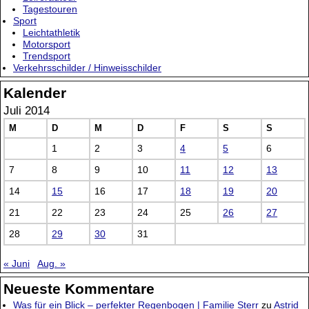
Tagestouren
Sport
Leichtathletik
Motorsport
Trendsport
Verkehrsschilder / Hinweisschilder
Kalender
Juli 2014
M
D
M
D
F
S
S
1
2
3
4
5
6
7
8
9
10
11
12
13
14
15
16
17
18
19
20
21
22
23
24
25
26
27
28
29
30
31
« Juni
Aug. »
Neueste Kommentare
Was für ein Blick – perfekter Regenbogen | Familie Sterr
zu
Astrid