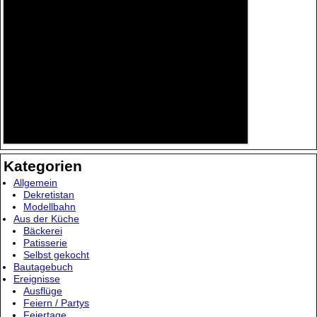
Kategorien
Allgemein
Dekretistan
Modellbahn
Aus der Küche
Bäckerei
Patisserie
Selbst gekocht
Bautagebuch
Ereignisse
Ausflüge
Feiern / Partys
Feiertage