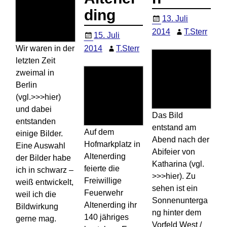
ding
13. Juli
2014
T.Sterr
15. Juli
Wir waren in der
2014
T.Sterr
letzten Zeit
zweimal in
Berlin
(vgl.>>>hier)
und dabei
Das Bild
entstanden
entstand am
Auf dem
einige Bilder.
Abend nach der
Hofmarkplatz in
Eine Auswahl
Abifeier von
Altenerding
der Bilder habe
Katharina (vgl.
feierte die
ich in schwarz –
>>>hier). Zu
Freiwillige
weiß entwickelt,
sehen ist ein
Feuerwehr
weil ich die
Sonnenunterga
Altenerding ihr
Bildwirkung
ng hinter dem
140 jähriges
gerne mag.
Vorfeld West /