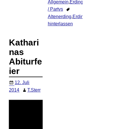
Allgemein
,
Erding
,
Ereignisse
,
Feiern
/ Partys
Altenerding
,
Erding
Kommentar
hinterlassen
Kathari
nas
Abiturfe
ier
12. Juli
2014
T.Sterr