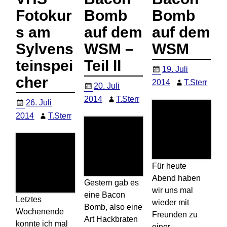
Fotokur
Bomb
Bomb
s am
auf dem
auf dem
Sylvens
WSM –
WSM
teinspei
Teil II
19. Juli
cher
2014
T.Sterr
20. Juli
2014
T.Sterr
26. Juli
2014
T.Sterr
Für heute
Abend haben
Gestern gab es
wir uns mal
eine Bacon
Letztes
wieder mit
Bomb, also eine
Wochenende
Freunden zu
Art Hackbraten
konnte ich mal
einer