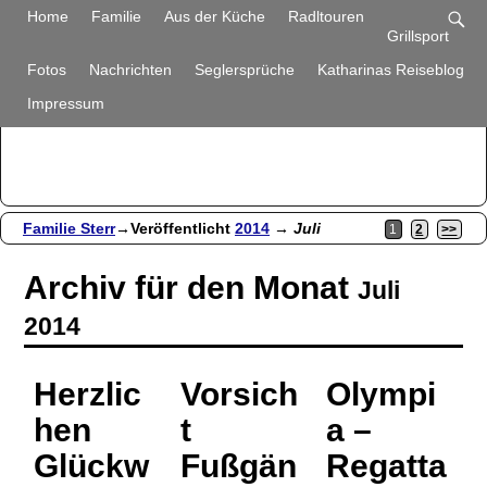
Familie Sterr
Home
Familie
Aus der Küche
Radltouren
Grillsport
Bilder und Berichte aus unserem Alltag
Fotos
Nachrichten
Seglersprüche
Katharinas Reiseblog
Impressum
Familie Sterr
→Veröffentlicht
2014
→
Juli
1
2
>>
Archiv für den Monat
Juli
2014
Herzlic
Vorsich
Olympi
hen
t
a –
Glückw
Fußgän
Regatta