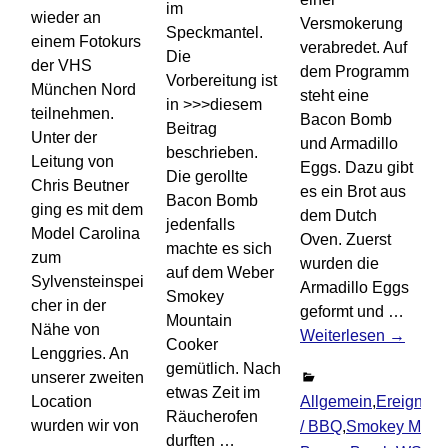
im
wieder an
Versmokerung
Speckmantel.
einem Fotokurs
verabredet. Auf
Die
der VHS
dem Programm
Vorbereitung ist
München Nord
steht eine
in >>>diesem
teilnehmen.
Bacon Bomb
Beitrag
Unter der
und Armadillo
beschrieben.
Leitung von
Eggs. Dazu gibt
Die gerollte
Chris Beutner
es ein Brot aus
Bacon Bomb
ging es mit dem
dem Dutch
jedenfalls
Model Carolina
Oven. Zuerst
machte es sich
zum
wurden die
auf dem Weber
Sylvensteinspei
Armadillo Eggs
Smokey
cher in der
geformt und
…
Mountain
Nähe von
Weiterlesen →
Cooker
Lenggries. An
gemütlich. Nach
unserer zweiten
etwas Zeit im
Location
Allgemein
,
Ereigniss
Räucherofen
wurden wir von
/ BBQ
,
Smokey Moun
durften
…