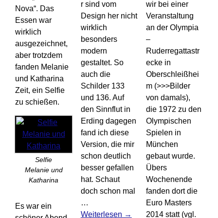
r sind vom
wir bei einer
Nova“. Das
Design her nicht
Veranstaltung
Essen war
wirklich
an der Olympia
wirklich
besonders
–
ausgezeichnet,
modern
Ruderregattastr
aber trotzdem
gestaltet. So
ecke in
fanden Melanie
auch die
Oberschleißhei
und Katharina
Schilder 133
m (>>>Bilder
Zeit, ein Selfie
und 136. Auf
von damals),
zu schießen.
den Sinnflut in
die 1972 zu den
Erding dagegen
Olympischen
fand ich diese
Spielen in
Version, die mir
München
schon deutlich
gebaut wurde.
Selfie
besser gefallen
Übers
Melanie und
hat. Schaut
Wochenende
Katharina
doch schon mal
fanden dort die
…
Euro Masters
Es war ein
Weiterlesen →
2014 statt (vgl.
schöner Abend,