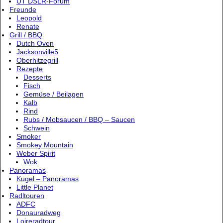
UT DSLR-Forum
Freunde
Leopold
Renate
Grill / BBQ
Dutch Oven
Jacksonville5
Oberhitzegrill
Rezepte
Desserts
Fisch
Gemüse / Beilagen
Kalb
Rind
Rubs / Mobsaucen / BBQ – Saucen
Schwein
Smoker
Smokey Mountain
Weber Spirit
Wok
Panoramas
Kugel – Panoramas
Little Planet
Radltouren
ADFC
Donauradweg
Loireradtour