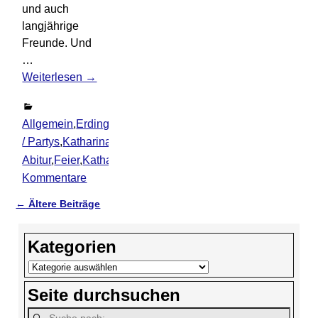
und auch
langjährige
Freunde. Und
…
Weiterlesen →
Allgemein
,
Erding
,
Ereignisse
,
Feiern
/ Partys
,
Katharina
Abitur
,
Feier
,
Katharina
,
Zeugnis
2
Kommentare
←
Ältere Beiträge
Artikelnavigation
Kategorien
Seite durchsuchen