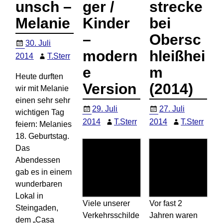
unsch –
ger /
strecke
Melanie
Kinder
bei
–
Obersc
30. Juli
modern
hleißhei
2014
T.Sterr
e
m
Heute durften
Version
(2014)
wir mit Melanie
einen sehr sehr
29. Juli
27. Juli
wichtigen Tag
2014
T.Sterr
2014
T.Sterr
feiern: Melanies
18. Geburtstag.
Das
Abendessen
gab es in einem
wunderbaren
Lokal in
Viele unserer
Vor fast 2
Steingaden,
Verkehrsschilde
Jahren waren
dem „Casa