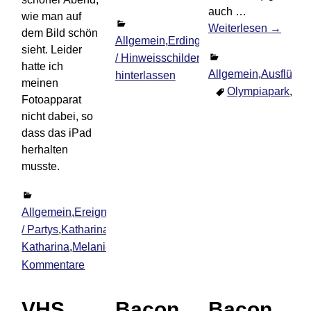
auch
…
wie man auf
Weiterlesen →
dem Bild schön
Allgemein
,
Erding
,
Verkehrsschilder
sieht. Leider
/ Hinweisschilder
Kommentar
hatte ich
Allgemein
,
Ausflüge
,
hinterlassen
meinen
Olympiapark
,
Reg
Fotoapparat
nicht dabei, so
dass das iPad
herhalten
musste.
Allgemein
,
Ereignisse
,
Familie
,
Feiern
/ Partys
,
Katharina
,
Melanie
Katharina
,
Melanie
2
Kommentare
VHS
Bacon
Bacon