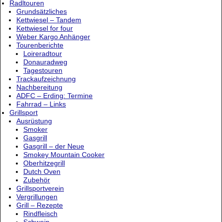
Radltouren
Grundsätzliches
Kettwiesel – Tandem
Kettwiesel for four
Weber Kargo Anhänger
Tourenberichte
Loireradtour
Donauradweg
Tagestouren
Trackaufzeichnung
Nachbereitung
ADFC – Erding: Termine
Fahrrad – Links
Grillsport
Ausrüstung
Smoker
Gasgrill
Gasgrill – der Neue
Smokey Mountain Cooker
Oberhitzegrill
Dutch Oven
Zubehör
Grillsportverein
Vergrillungen
Grill – Rezepte
Rindfleisch
Schwein