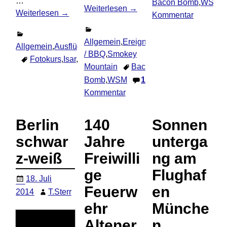
…
Bacon Bomb
,
WSM
Weiterlesen →
Weiterlesen →
Kommentar
Allgemein
,
Ereignisse
,
Grill
Allgemein
,
Ausflüge
,
Deutschland
,
Fotogruppen
,
Freilicht.me
/ BBQ
,
Smokey
Fotokurs
,
Isar
,
VHS
Kommentar hinterlassen
Mountain
Bacon
Bomb
,
WSM
1
Kommentar
Berlin
140
Sonnen
schwar
Jahre
unterga
z-weiß
Freiwilli
ng am
ge
Flughaf
18. Juli
Feuerw
en
2014
T.Sterr
ehr
Münche
Altener
n