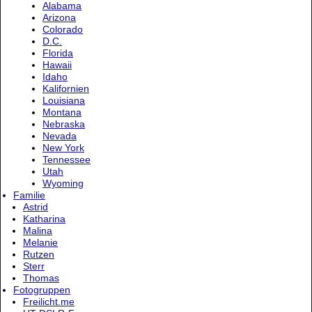
Alabama
Arizona
Colorado
D.C.
Florida
Hawaii
Idaho
Kalifornien
Louisiana
Montana
Nebraska
Nevada
New York
Tennessee
Utah
Wyoming
Familie
Astrid
Katharina
Malina
Melanie
Rutzen
Sterr
Thomas
Fotogruppen
Freilicht.me