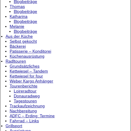
Blogbeiträge
Thomas
Blogbeiträge
Katharina
Blogbeiträge
Melanie
Blogbeiträge
Aus der Küche
Selbst gekocht
Bäckerei
Patisserie – Konditorei
Küchenausrüstung
Radltouren
Grundsätzliches
Kettwiesel – Tandem
Kettwiesel for four
Weber Kargo Anhänger
Tourenberichte
Loireradtour
Donauradweg
Tagestouren
Trackaufzeichnung
Nachbereitung
ADFC – Erding: Termine
Fahrrad – Links
Grillsport
Ausrüstung