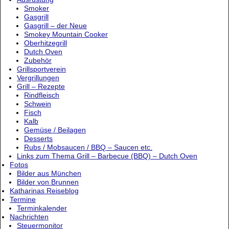
Smoker
Gasgrill
Gasgrill – der Neue
Smokey Mountain Cooker
Oberhitzegrill
Dutch Oven
Zubehör
Grillsportverein
Vergrillungen
Grill – Rezepte
Rindfleisch
Schwein
Fisch
Kalb
Gemüse / Beilagen
Desserts
Rubs / Mobsaucen / BBQ – Saucen etc.
Links zum Thema Grill – Barbecue (BBQ) – Dutch Oven
Fotos
Bilder aus München
Bilder von Brunnen
Katharinas Reiseblog
Termine
Terminkalender
Nachrichten
Steuermonitor