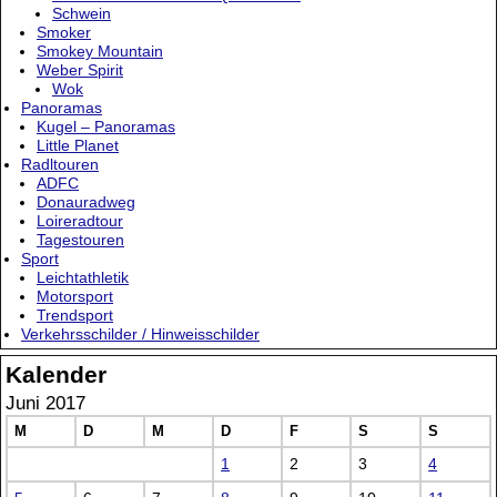
Schwein
Smoker
Smokey Mountain
Weber Spirit
Wok
Panoramas
Kugel – Panoramas
Little Planet
Radltouren
ADFC
Donauradweg
Loireradtour
Tagestouren
Sport
Leichtathletik
Motorsport
Trendsport
Verkehrsschilder / Hinweisschilder
Kalender
Juni 2017
M
D
M
D
F
S
S
1
2
3
4