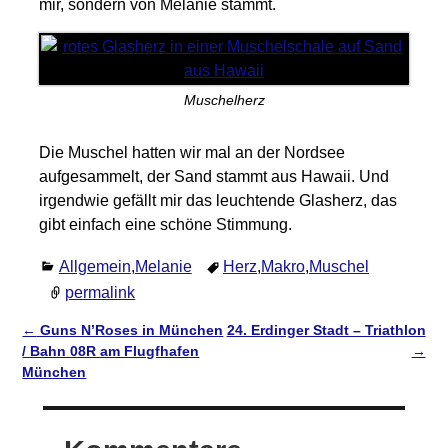
mir, sondern von Melanie stammt.
Muschelherz
Die Muschel hatten wir mal an der Nordsee
aufgesammelt, der Sand stammt aus Hawaii. Und
irgendwie gefällt mir das leuchtende Glasherz, das
gibt einfach eine schöne Stimmung.
Allgemein
,
Melanie
Herz
,
Makro
,
Muschel
permalink
←
Guns N’Roses in München
24. Erdinger Stadt – Triathlon
Artikelnavigation
/ Bahn 08R am Flugfhafen
→
München