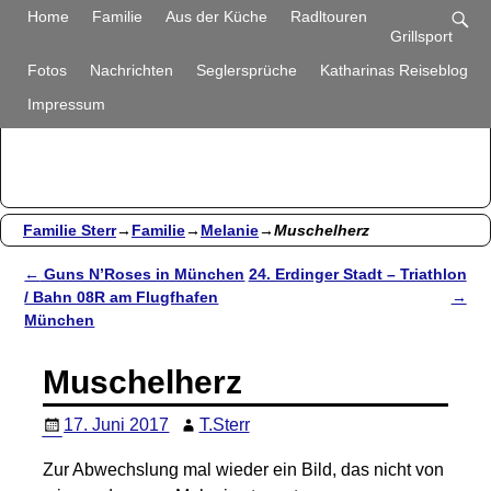
Familie Sterr
Home
Familie
Aus der Küche
Radltouren
Grillsport
Bilder und Berichte aus unserem Alltag
Fotos
Nachrichten
Seglersprüche
Katharinas Reiseblog
Impressum
Familie Sterr
→
Familie
→
Melanie
→
Muschelherz
←
Guns N’Roses in München
24. Erdinger Stadt – Triathlon
Artikelnavigation
/ Bahn 08R am Flugfhafen
→
München
Muschelherz
17. Juni 2017
T.Sterr
Zur Abwechslung mal wieder ein Bild, das nicht von