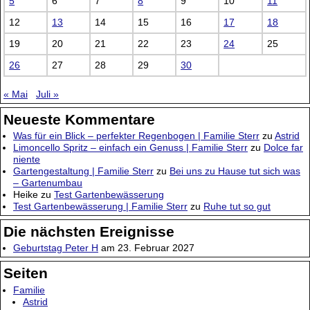
5
6
7
8
9
10
11
12
13
14
15
16
17
18
19
20
21
22
23
24
25
26
27
28
29
30
« Mai
Juli »
Neueste Kommentare
Was für ein Blick – perfekter Regenbogen | Familie Sterr
zu
Astrid
Limoncello Spritz – einfach ein Genuss | Familie Sterr
zu
Dolce far
niente
Gartengestaltung | Familie Sterr
zu
Bei uns zu Hause tut sich was
– Gartenumbau
Heike
zu
Test Gartenbewässerung
Test Gartenbewässerung | Familie Sterr
zu
Ruhe tut so gut
Die nächsten Ereignisse
Geburtstag Peter H
am 23. Februar 2027
Seiten
Familie
Astrid