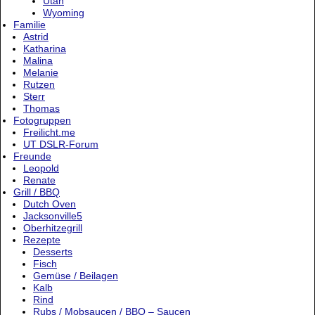
Utah
Wyoming
Familie
Astrid
Katharina
Malina
Melanie
Rutzen
Sterr
Thomas
Fotogruppen
Freilicht.me
UT DSLR-Forum
Freunde
Leopold
Renate
Grill / BBQ
Dutch Oven
Jacksonville5
Oberhitzegrill
Rezepte
Desserts
Fisch
Gemüse / Beilagen
Kalb
Rind
Rubs / Mobsaucen / BBQ – Saucen