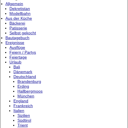
Allgemein
Dekretistan
Modellbahn
Aus der Küche
Bäckerei
Patisserie
Selbst gekocht
Bautagebuch
Ereignisse
Ausflüge
Feiern / Partys
Feiertage
Urlaub
Bali
Dänemark
Deutschland
Brandenburg
Erding
Hallbergmoos
München
England
Frankreich
Italien
Sizilien
Südtirol
Trient