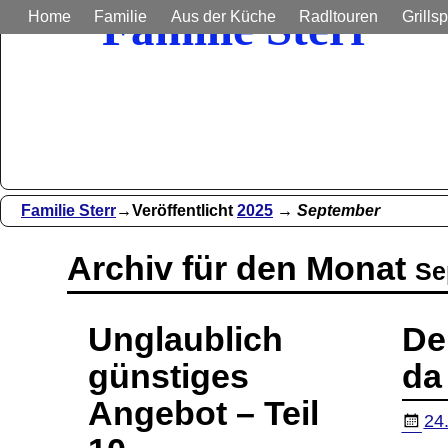
Familie Sterr
Home
Familie
Aus der Küche
Radltouren
Grillsp
Bilder und Berichte aus unser
Familie Sterr
→Veröffentlicht
2025
→
September
Archiv für den Monat
Se
Unglaublich
Der
günstiges
da
Angebot – Teil
24