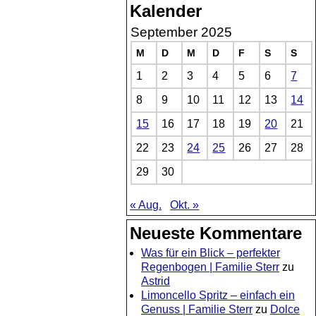
Kalender
September 2025
M
D
M
D
F
S
S
1
2
3
4
5
6
7
8
9
10
11
12
13
14
15
16
17
18
19
20
21
22
23
24
25
26
27
28
29
30
« Aug.
Okt. »
Neueste Kommentare
Was für ein Blick – perfekter
Regenbogen | Familie Sterr
zu
Astrid
Limoncello Spritz – einfach ein
Genuss | Familie Sterr
zu
Dolce