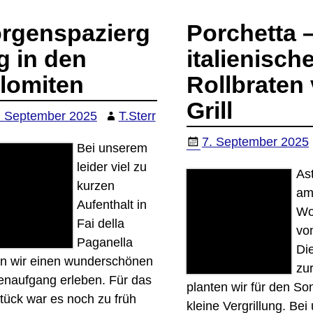
rgenspazierg
Porchetta 
g in den
italienisch
lomiten
Rollbraten
Grill
. September 2025
T.Sterr
7. September 2025
Bei unserem
leider viel zu
As
kurzen
a
Aufenthalt in
Wo
Fai della
von
Paganella
Di
en wir einen wunderschönen
zu
naufgang erleben. Für das
planten wir für den So
tück war es noch zu früh
kleine Vergrillung. Be