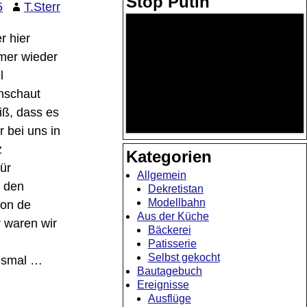
Stop Putin
5
T.Sterr
r hier
mer wieder
l
inschaut
iß, dass es
r bei uns in
z
Kategorien
ür
Allgemein
, den
Dekretistan
Modellbahn
von de
Aus der Küche
r waren wir
Bäckerei
Patisserie
Selbst gekocht
iesmal
…
Bautagebuch
Ereignisse
Ausflüge