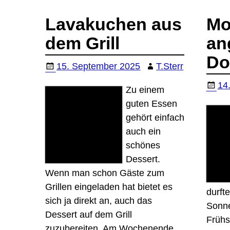
Lavakuchen aus
Mo
dem Grill
an
Do
15. September 2025
T.Sterr
14
Zu einem
guten Essen
gehört einfach
auch ein
schönes
Dessert.
Wenn man schon Gäste zum
Grillen eingeladen hat bietet es
durft
sich ja direkt an, auch das
Sonne
Dessert auf dem Grill
Frühs
zuzubereiten. Am Wochenende