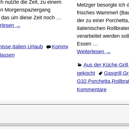
ch nutzte die Zeit, zu einem
Metzger besorgte ich d
en Morgenspaziergang
frisches Wammerl (Ba
 das um diese Zeit noch
…
der zu einer Porchetta
rlesen →
italienischen Rollbrate
verarbeitet werden sol
Essen
…
nisse
,
Italien
,
Urlaub
Kommentar
Weiterlesen →
rlassen
Aus der Küche
,
Gril
gekocht
Gasgrill
,
Gri
G32
,
Porchetta
,
Rollbra
Kommentare