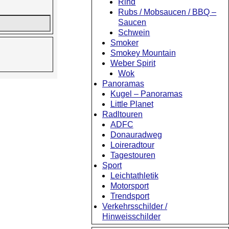
Rind
Rubs / Mobsaucen / BBQ –
Saucen
Schwein
Smoker
Smokey Mountain
Weber Spirit
Wok
Panoramas
Kugel – Panoramas
Little Planet
Radltouren
ADFC
Donauradweg
Loireradtour
Tagestouren
Sport
Leichtathletik
Motorsport
Trendsport
Verkehrsschilder /
Hinweisschilder