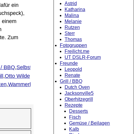
Astrid
afür ein
Katharina
uchspeck),
Malina
, einem
Melanie
Rutzen
n
Sterr
lte. Zum
Thomas
Fotogruppen
Freilicht.me
UT DSLR-Forum
Freunde
l / BBQ
,
Selbst
Leopold
Renate
ll
,
Otto Wilde
Grill / BBQ
ten
,
Wammerl
6
Dutch Oven
Jacksonville5
Oberhitzegrill
Rezepte
Desserts
Fisch
Gemüse / Beilagen
Kalb