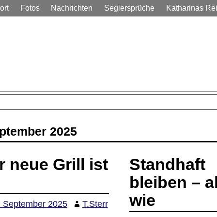
ort
Fotos
Nachrichten
Seglersprüche
Katharinas Re
em Alltag
ptember 2025
 neue Grill ist
Standhaft
bleiben – a
wie
. September 2025
T.Sterr