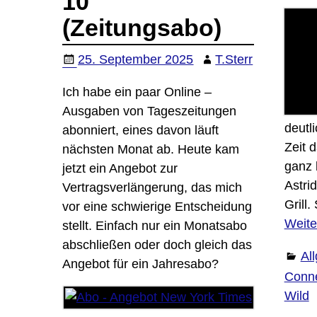
10
(Zeitungsabo)
25. September 2025
T.Sterr
Ich habe ein paar Online –
Ausgaben von Tageszeitungen
deutli
abonniert, eines davon läuft
Zeit d
nächsten Monat ab. Heute kam
ganz 
jetzt ein Angebot zur
Astri
Vertragsverlängerung, das mich
Grill
vor eine schwierige Entscheidung
Weite
stellt. Einfach nur ein Monatsabo
abschließen oder doch gleich das
Al
Angebot für ein Jahresabo?
Conn
Wild