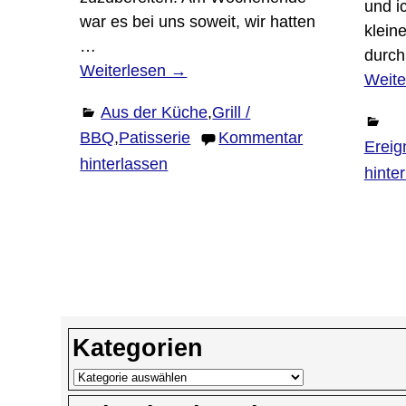
und i
war es bei uns soweit, wir hatten
klein
…
durch
Weiterlesen →
Weite
Aus der Küche
,
Grill /
BBQ
,
Patisserie
Kommentar
Ereig
hinterlassen
hinte
Kategorien