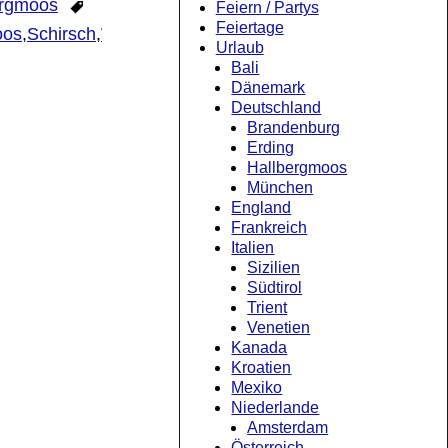
ergmoos
Feiern / Partys
Feiertage
oos
,
Schirsch
,
Weihnachten
,
Weihnachtsladen
2
Urlaub
Bali
Dänemark
Deutschland
Brandenburg
Erding
Hallbergmoos
München
England
Frankreich
Italien
Sizilien
Südtirol
Trient
Venetien
Kanada
Kroatien
Mexiko
Niederlande
Amsterdam
Österreich