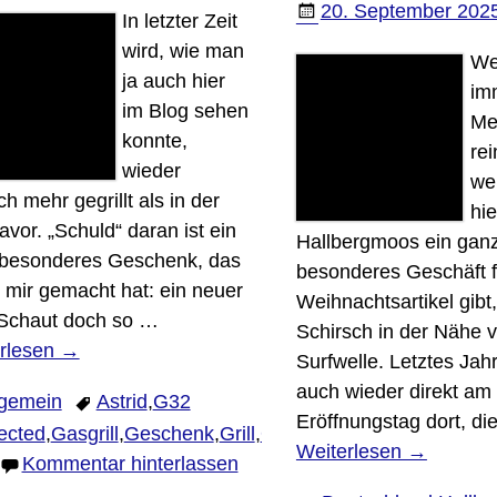
20. September 202
In letzter Zeit
wird, wie man
We
ja auch hier
im
im Blog sehen
Me
konnte,
re
wieder
we
ch mehr gegrillt als in der
hie
avor. „Schuld“ daran ist ein
Hallbergmoos ein gan
besonderes Geschenk, das
besonderes Geschäft f
d mir gemacht hat: ein neuer
Weihnachtsartikel gibt
. Schaut doch so
…
Schirsch in der Nähe 
rlesen →
Surfwelle. Letztes Jah
auch wieder direkt am
lgemein
Astrid
,
G32
Eröffnungstag dort, d
ected
,
Gasgrill
,
Geschenk
,
Grill
,
Otto
Weiterlesen →
Kommentar hinterlassen