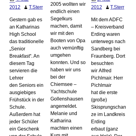
2005 wollten wir
2012
T.Sterr
2012
T.Sterr
endlich einen
Segelkurs
Gestern gab es
Mit dem ADFC
machen, damit
an Katharinas
– Kreisverband
wir mit den
High School
Erding waren
Booten von Opa
das traditionelle
unterwegs nach
auch vernünftig
„Senior
Sandberg bei
umgehen
Breakfast“. An
Fraunberg. Dort
konnten. Und so
diesem Tag
besuchten
haben wir uns
servieren die
wir Alfred
bei der
Lehrer
Pichlmair. Herr
Chiemsee –
den Seniors ein
Pichlmair
Yachtschule
ausgiebiges
hat die erste
Gollenshausen
Frühstück in der
(große)
angemeldet.
Schule.
Skisprungschan
Melanie und
Außerdem hat
ze im Landkreis
Katharina
jeder Schüler
Erding
machten einen
ein Geschenk
erbaut (ganz
Kurs mit
…