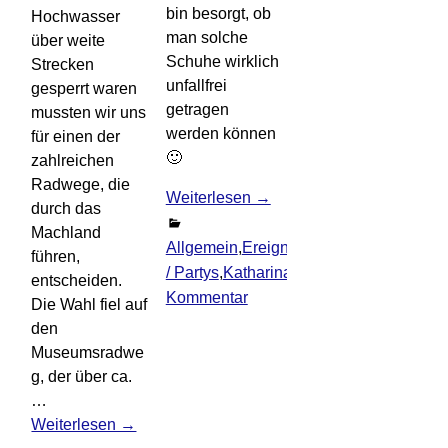
bin besorgt, ob
Hochwasser
man solche
über weite
Schuhe wirklich
Strecken
unfallfrei
gesperrt waren
getragen
mussten wir uns
werden können
für einen der
🙂
zahlreichen
Radwege, die
Weiterlesen →
durch das
Machland
Allgemein
,
Ereignisse
,
Feiern
führen,
/ Partys
,
Katharina
1
entscheiden.
Kommentar
Die Wahl fiel auf
den
Museumsradwe
g, der über ca.
…
Weiterlesen →