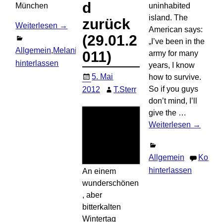
d
München
uninhabited
island. The
zurück
Weiterlesen →
American says:
(29.01.2
„I’ve been in the
Allgemein
,
Melanie
,
Thomas
Kommentar
011)
army for many
hinterlassen
years, I know
5. Mai
how to survive.
So if you guys
2012
T.Sterr
don’t mind, I’ll
give the
…
Weiterlesen →
Allgemein
Komme
hinterlassen
An einem
wunderschönen
, aber
bitterkalten
Wintertag