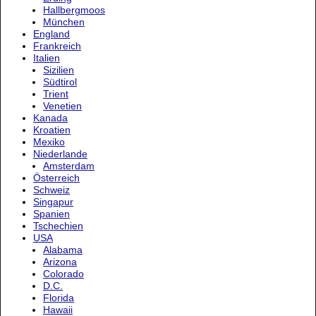
Hallbergmoos
München
England
Frankreich
Italien
Sizilien
Südtirol
Trient
Venetien
Kanada
Kroatien
Mexiko
Niederlande
Amsterdam
Österreich
Schweiz
Singapur
Spanien
Tschechien
USA
Alabama
Arizona
Colorado
D.C.
Florida
Hawaii