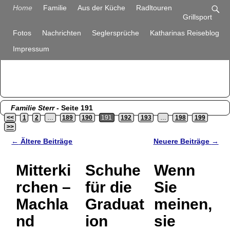
Familie Sterr
Home
Familie
Aus der Küche
Radltouren
Grillsport
Bilder und Berichte aus unserem Alltag
Fotos
Nachrichten
Seglersprüche
Katharinas Reiseblog
Impressum
Familie Sterr
- Seite 191
<<
1
2
…
189
190
191
192
193
…
198
199
>>
←
Ältere Beiträge
Neuere Beiträge
→
Artikelnavigation
Mitterki
Schuhe
Wenn
rchen –
für die
Sie
Machla
Graduat
meinen,
nd
ion
sie