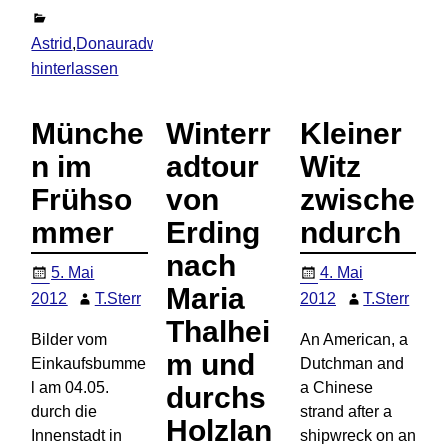
Astrid
,
Donauradweg
,
Ereignisse
,
Familie
,
Österreich
,
Radlto
hinterlassen
Münche
Winterr
Kleiner
n im
adtour
Witz
Frühso
von
zwische
mmer
Erding
ndurch
nach
5. Mai
4. Mai
Maria
2012
T.Sterr
2012
T.Sterr
Thalhei
Bilder vom
An American, a
m und
Einkaufsbumme
Dutchman and
l am 04.05.
a Chinese
durchs
durch die
strand after a
Holzlan
Innenstadt in
shipwreck on an