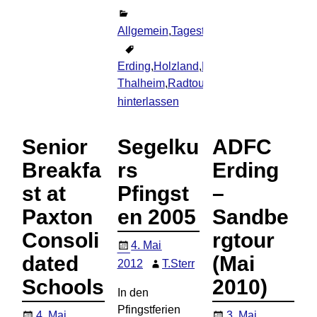
Allgemein
,
Tagestouren
,
Thomas
Erding
,
Holzland
,
Kettwiesel
,
Maria
Thalheim
,
Radtour
Kommentar
hinterlassen
Senior
Segelku
ADFC
Breakfa
rs
Erding
st at
Pfingst
–
Paxton
en 2005
Sandbe
Consoli
rgtour
4. Mai
dated
(Mai
2012
T.Sterr
Schools
2010)
In den
Pfingstferien
4. Mai
3. Mai