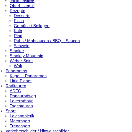
Jacksonville5
Oberhitzegrill
Rezepte
Desserts
Fisch
Gemüse / Beilagen
Kalb
Rind
Rubs / Mobsaucen / BBQ – Saucen
Schwein
Smoker
Smokey Mountain
Weber Spirit
Wok
Panoramas
Kugel – Panoramas
Little Planet
Radltouren
ADFC
Donauradweg
Loireradtour
Tagestouren
Sport
Leichtathletik
Motorsport
Trendsport
Verkehrsschilder / Hinweisschilder