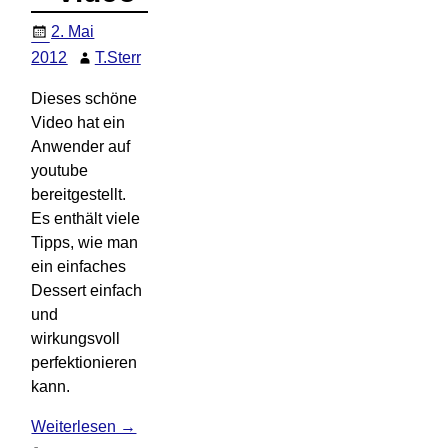
2. Mai
2012
T.Sterr
Dieses schöne
Video hat ein
Anwender auf
youtube
bereitgestellt.
Es enthält viele
Tipps, wie man
ein einfaches
Dessert einfach
und
wirkungsvoll
perfektionieren
kann.
Weiterlesen →