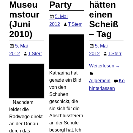
Museu
Party
hätten
mstour
einen
5. Mai
(Juni
Scheiß
2012
T.Sterr
2010)
– Tag
5. Mai
5. Mai
2012
T.Sterr
2012
T.Sterr
Weiterlesen →
Katharina hat
gerade ein Bild
Allgemein
Komme
von den
hinterlassen
Schuhen
geschickt, die
Nachdem
sie sich für die
leider die
Abschlussfeiern
Radwege direkt
an der Schule
an der Donau
besorgt hat. Ich
durch das