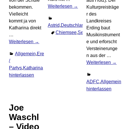
von der Schule
aus Holz). Der
Weiterlesen →
bekommen.
Kulturpreisträge
Vielleicht
r des
kommt ja von
Landkreises
Astrid
,
Deutschland
,
Ereignisse
,
Familie
,
Katharina direkt
Erding baut
Chiemsee
,
Segeln
Kommentar hi
…
Musikinstrument
Weiterlesen →
e und erforscht
Versteinerunge
Allgemein
,
Ereignisse
,
Feiern
n aus der
…
/
Weiterlesen →
Partys
,
Katharina
Kommentar
hinterlassen
ADFC
,
Allgemein
,
Ast
hinterlassen
Joe
Waschl
– Video