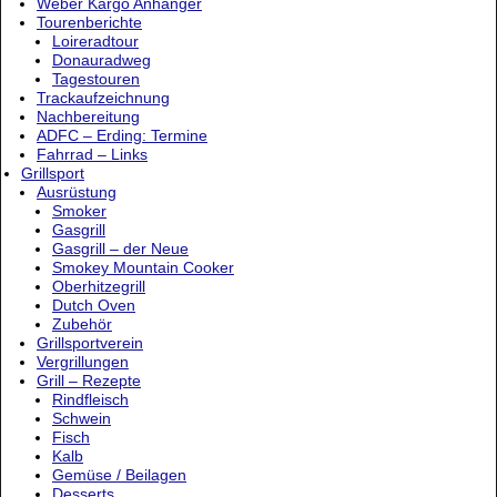
Weber Kargo Anhänger
Tourenberichte
Loireradtour
Donauradweg
Tagestouren
Trackaufzeichnung
Nachbereitung
ADFC – Erding: Termine
Fahrrad – Links
Grillsport
Ausrüstung
Smoker
Gasgrill
Gasgrill – der Neue
Smokey Mountain Cooker
Oberhitzegrill
Dutch Oven
Zubehör
Grillsportverein
Vergrillungen
Grill – Rezepte
Rindfleisch
Schwein
Fisch
Kalb
Gemüse / Beilagen
Desserts