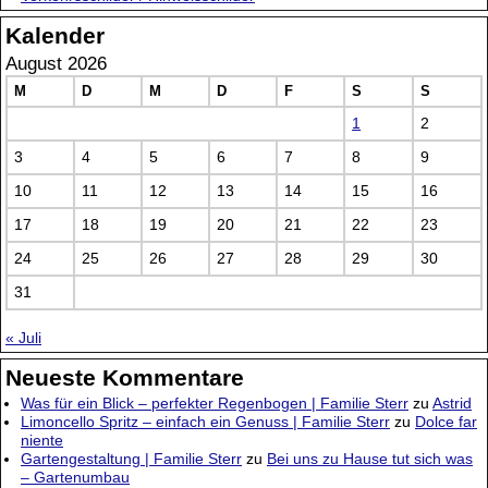
Kalender
August 2026
M
D
M
D
F
S
S
1
2
3
4
5
6
7
8
9
10
11
12
13
14
15
16
17
18
19
20
21
22
23
24
25
26
27
28
29
30
31
« Juli
Neueste Kommentare
Was für ein Blick – perfekter Regenbogen | Familie Sterr
zu
Astrid
Limoncello Spritz – einfach ein Genuss | Familie Sterr
zu
Dolce far
niente
Gartengestaltung | Familie Sterr
zu
Bei uns zu Hause tut sich was
– Gartenumbau