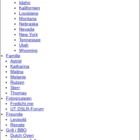
Idaho
Kalifornien
Louisiana
Montana
Nebraska
Nevada
New York
Tennessee
Utah
Wyoming
Familie
Astrid
Katharina
Malina
Melanie
Rutzen
Sterr
Thomas
Fotogruppen
Freilicht.me
UT DSLR-Forum
Freunde
Leopold
Renate
Grill / BBQ
Dutch Oven