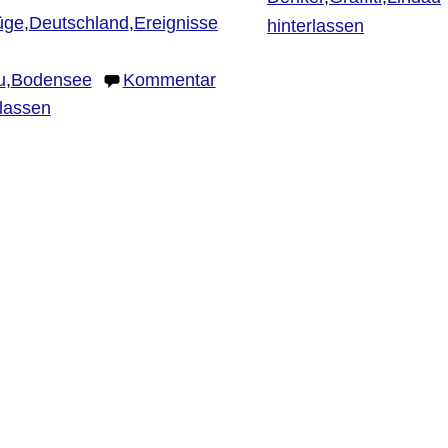
üge
,
Deutschland
,
Ereignisse
hinterlassen
u
,
Bodensee
Kommentar
rlassen