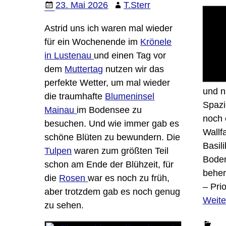
23. Mai 2026
T.Sterr
Astrid uns ich waren mal wieder
für ein Wochenende im
Krönele
in Lustenau
und einen Tag vor
dem
Muttertag
nutzen wir das
perfekte Wetter, um mal wieder
und n
die traumhafte
Blumeninsel
Spazi
Mainau
im Bodensee zu
noch 
besuchen. Und wie immer gab es
Wallf
schöne Blüten zu bewundern. Die
Basil
Tulpen
waren zum größten Teil
Boden
schon am Ende der Blühzeit, für
beher
die
Rosen
war es noch zu früh,
– Pri
aber trotzdem gab es noch genug
Weite
zu sehen.