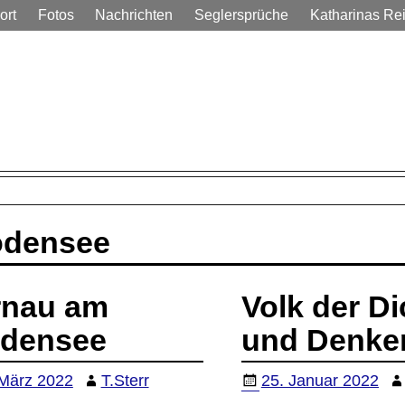
ort
Fotos
Nachrichten
Seglersprüche
Katharinas Re
em Alltag
densee
rnau am
Volk der Di
densee
und Denke
 März 2022
T.Sterr
25. Januar 2022