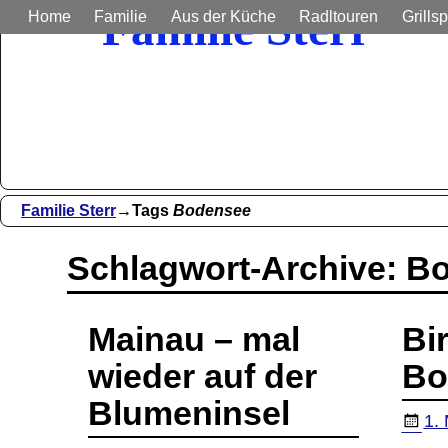
Familie Sterr
Home
Familie
Aus der Küche
Radltouren
Grillsp
Bilder und Berichte aus unser
Familie Sterr
→Tags
Bodensee
Schlagwort-Archive:
Bo
Mainau – mal
Bi
wieder auf der
Bo
Blumeninsel
1.