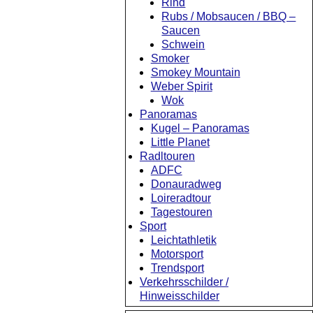
Rind
Rubs / Mobsaucen / BBQ –
Saucen
Schwein
Smoker
Smokey Mountain
Weber Spirit
Wok
Panoramas
Kugel – Panoramas
Little Planet
Radltouren
ADFC
Donauradweg
Loireradtour
Tagestouren
Sport
Leichtathletik
Motorsport
Trendsport
Verkehrsschilder /
Hinweisschilder