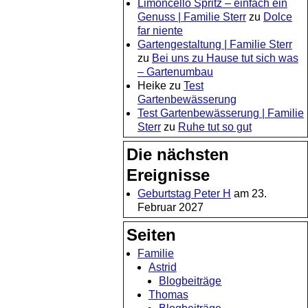
Limoncello Spritz – einfach ein
Genuss | Familie Sterr
zu
Dolce
far niente
Gartengestaltung | Familie Sterr
zu
Bei uns zu Hause tut sich was
– Gartenumbau
Heike
zu
Test
Gartenbewässerung
Test Gartenbewässerung | Familie
Sterr
zu
Ruhe tut so gut
Die nächsten
Ereignisse
Geburtstag Peter H
am 23.
Februar 2027
Seiten
Familie
Astrid
Blogbeiträge
Thomas