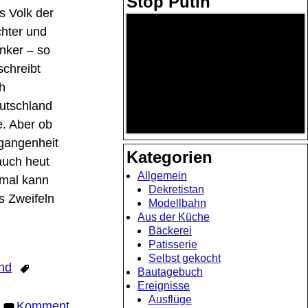
Stop Putin
s Volk der
chter und
nker – so
schreibt
h
utschland
. Aber ob
rgangenheit
Kategorien
auch heut
Allgemein
hmal kann
Dekretistan
s Zweifeln
Modellbahn
Aus der Küche
Bäckerei
Patisserie
Selbst gekocht
nd
Bautagebuch
Ereignisse
Ausflüge
Kommentar