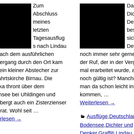
Zum
Da
Abschluss
Di
meines
De
letzten
be
Tagesausflug
sic
s nach Lindau
De
ach dem ausführlichen
noch immer sehr gerne
ergang durch den Ort kam
der Ruf, der in der Ve
ein kleiner Abstecher zur
mal erarbeitet wurde, 
ahrtskirche Birnau. Die
noch gültig ist? Manc
ika thront über dem
man da schon leicht in
see bei Uhldingen und
kommen,
…
bergt auch ein Zisterzienser
Weiterlesen →
orat. Wohl seit
…
Ausflüge
,
Deutschla
rlesen →
Bodensee
,
Dichter und
Denker
,
Graffiti
,
Lindau