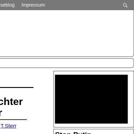
iseblog
Impressum
chter
r
T.Sterr