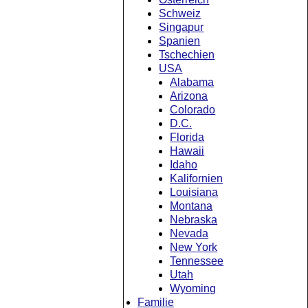
Schweiz
Singapur
Spanien
Tschechien
USA
Alabama
Arizona
Colorado
D.C.
Florida
Hawaii
Idaho
Kalifornien
Louisiana
Montana
Nebraska
Nevada
New York
Tennessee
Utah
Wyoming
Familie