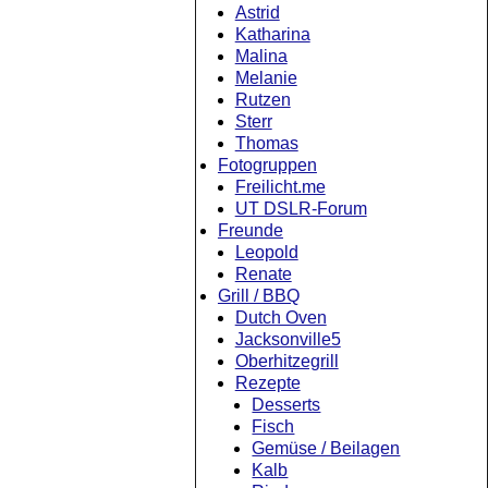
Astrid
Katharina
Malina
Melanie
Rutzen
Sterr
Thomas
Fotogruppen
Freilicht.me
UT DSLR-Forum
Freunde
Leopold
Renate
Grill / BBQ
Dutch Oven
Jacksonville5
Oberhitzegrill
Rezepte
Desserts
Fisch
Gemüse / Beilagen
Kalb