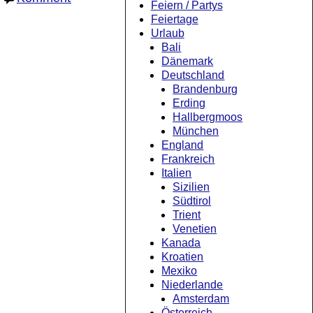
Feiern / Partys
Feiertage
Urlaub
Bali
Dänemark
Deutschland
Brandenburg
Erding
Hallbergmoos
München
England
Frankreich
Italien
Sizilien
Südtirol
Trient
Venetien
Kanada
Kroatien
Mexiko
Niederlande
Amsterdam
Österreich