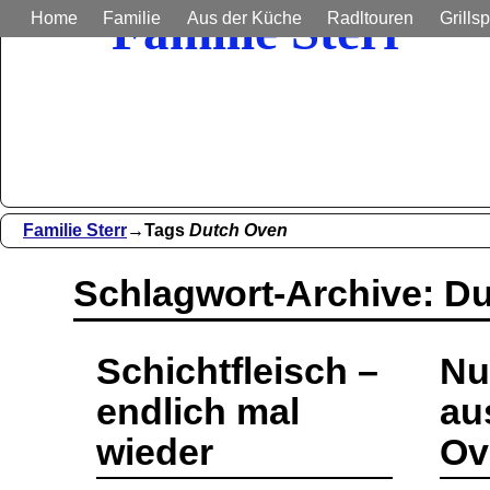
Familie Sterr
Home
Familie
Aus der Küche
Radltouren
Grillsp
Bilder und Berichte aus unser
Familie Sterr
→Tags
Dutch Oven
Schlagwort-Archive:
Du
Schichtfleisch –
Nu
endlich mal
au
wieder
Ov