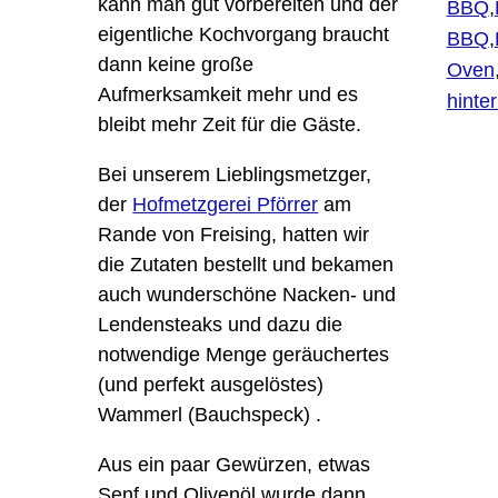
kann man gut vorbereiten und der
BBQ
,
eigentliche Kochvorgang braucht
BBQ
,
dann keine große
Oven
Aufmerksamkeit mehr und es
hinte
bleibt mehr Zeit für die Gäste.
Bei unserem Lieblingsmetzger,
der
Hofmetzgerei Pförrer
am
Rande von Freising, hatten wir
die Zutaten bestellt und bekamen
auch wunderschöne Nacken- und
Lendensteaks und dazu die
notwendige Menge geräuchertes
(und perfekt ausgelöstes)
Wammerl (Bauchspeck) .
Aus ein paar Gewürzen, etwas
Senf und Olivenöl wurde dann