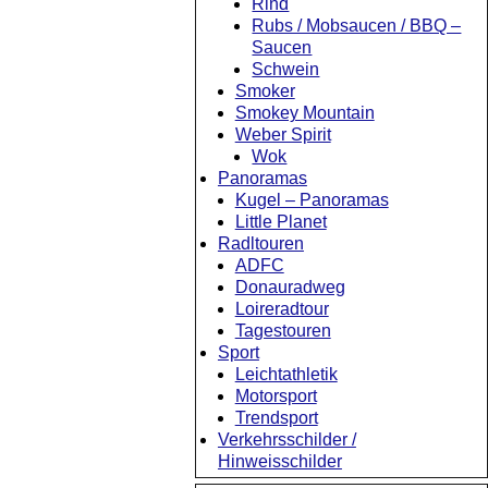
Rind
Rubs / Mobsaucen / BBQ –
Saucen
Schwein
Smoker
Smokey Mountain
Weber Spirit
Wok
Panoramas
Kugel – Panoramas
Little Planet
Radltouren
ADFC
Donauradweg
Loireradtour
Tagestouren
Sport
Leichtathletik
Motorsport
Trendsport
Verkehrsschilder /
Hinweisschilder