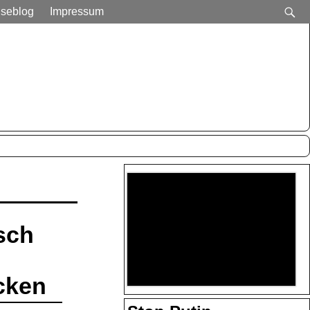
iseblog
Impressum
sch
cken