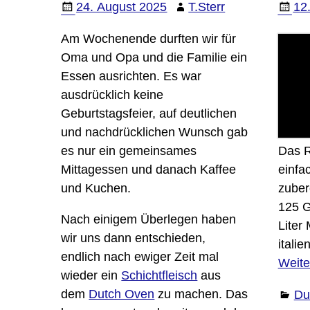
24. August 2025
T.Sterr
12.
Am Wochenende durften wir für
Oma und Opa und die Familie ein
Essen ausrichten. Es war
ausdrücklich keine
Geburtstagsfeier, auf deutlichen
und nachdrücklichen Wunsch gab
es nur ein gemeinsames
Das R
Mittagessen und danach Kaffee
einfa
und Kuchen.
zuber
125 G
Nach einigem Überlegen haben
Liter 
wir uns dann entschieden,
itali
endlich nach ewiger Zeit mal
Weite
wieder ein
Schichtfleisch
aus
dem
Dutch Oven
zu machen. Das
Du