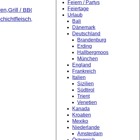
Feiern / Partys
Feiertage
ven
,
Grill / BBQ
,
Schwein
Dutch
Urlaub
chichtfleisch
,
Zimtschnecken
Kommentar
Bali
Dänemark
Deutschland
Brandenburg
Erding
Hallbergmoos
München
England
Frankreich
Italien
Sizilien
Südtirol
Trient
Venetien
Kanada
Kroatien
Mexiko
Niederlande
Amsterdam
Österreich