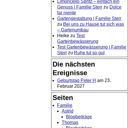
Limoncello Spritz – einfach ein
Genuss | Familie Sterr
zu
Dolce
far niente
Gartengestaltung | Familie Sterr
zu
Bei uns zu Hause tut sich was
– Gartenumbau
Heike
zu
Test
Gartenbewässerung
Test Gartenbewässerung | Familie
Sterr
zu
Ruhe tut so gut
Die nächsten
Ereignisse
Geburtstag Peter H
am 23.
Februar 2027
Seiten
Familie
Astrid
Blogbeiträge
Thomas