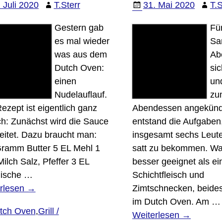
 Juli 2020
T.Sterr
31. Mai 2020
T.S
Gestern gab
Fü
es mal wieder
Sa
was aus dem
Ab
Dutch Oven:
sic
einen
un
Nudelauflauf.
zu
ezept ist eigentlich ganz
Abendessen angekündi
ch: Zunächst wird die Sauce
entstand die Aufgaben
eitet. Dazu braucht man:
insgesamt sechs Leute
ramm Butter 5 EL Mehl 1
satt zu bekommen. Wa
Milch Salz, Pfeffer 3 EL
besser geeignet als ei
enische
…
Schichtfleisch und
rlesen →
Zimtschnecken, beides
im Dutch Oven. Am
…
tch Oven
,
Grill /
Weiterlesen →