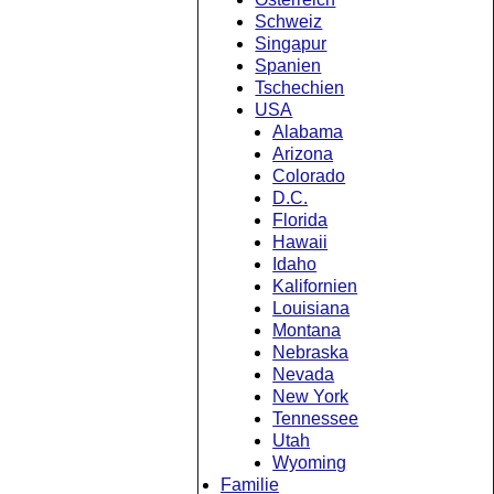
Schweiz
Singapur
Spanien
Tschechien
USA
Alabama
Arizona
Colorado
D.C.
Florida
Hawaii
Idaho
Kalifornien
Louisiana
Montana
Nebraska
Nevada
New York
Tennessee
Utah
Wyoming
Familie