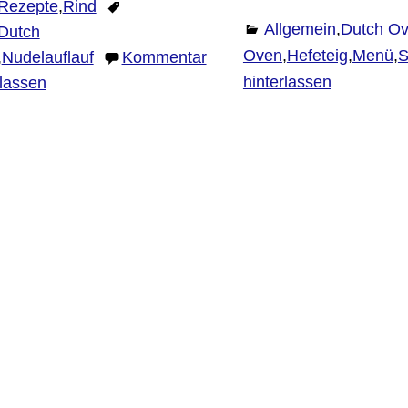
Rezepte
,
Rind
Allgemein
,
Dutch O
Dutch
Oven
,
Hefeteig
,
Menü
,
S
,
Nudelauflauf
Kommentar
hinterlassen
rlassen