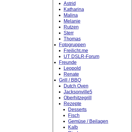
Astrid
Katharina
Malina
Melanie
Rutzen
Sterr
Thomas
Fotogruppen
Freilicht.me
UT DSLR-Forum
Freunde
Leopold
Renate
Grill / BBQ
Dutch Oven
Jacksonville5
Oberhitzegrill
Rezepte
Desserts
Fisch
Gemüse / Beilagen
Kalb