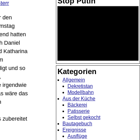
Stop Putin
terr
r den
mstag
end hatten
h Daniel
d Katharina
m
gt und so
Kategorien
,
Allgemein
 irgendwie
Dekretistan
Modellbahn
s wäre das
Aus der Küche
n
Bäckerei
Patisserie
Selbst gekocht
 zubereitet
Bautagebuch
Ereignisse
Ausflüge