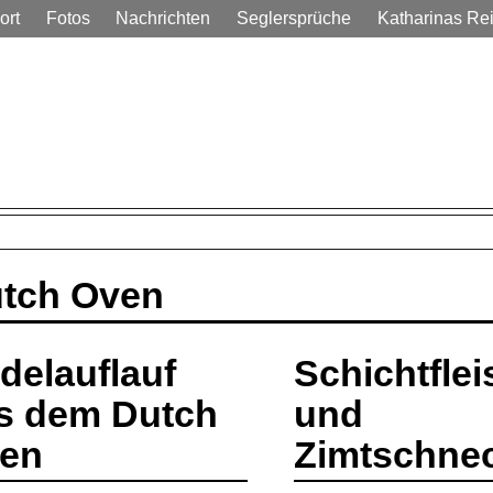
ort
Fotos
Nachrichten
Seglersprüche
Katharinas Re
em Alltag
tch Oven
delauflauf
Schichtflei
s dem Dutch
und
en
Zimtschne