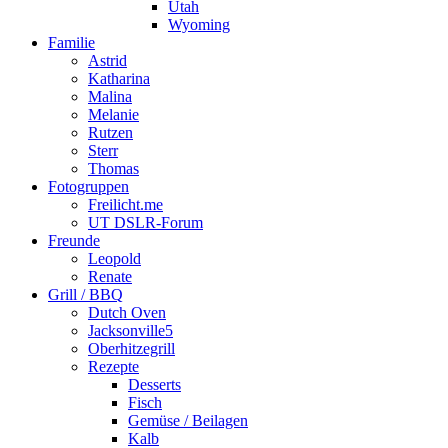
Utah
Wyoming
Familie
Astrid
Katharina
Malina
Melanie
Rutzen
Sterr
Thomas
Fotogruppen
Freilicht.me
UT DSLR-Forum
Freunde
Leopold
Renate
Grill / BBQ
Dutch Oven
Jacksonville5
Oberhitzegrill
Rezepte
Desserts
Fisch
Gemüse / Beilagen
Kalb