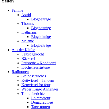
Seiten
Familie
Astrid
Blogbeiträge
Thomas
Blogbeiträge
Katharina
Blogbeiträge
Melanie
Blogbeiträge
Aus der Küche
Selbst gekocht
Bäckerei
Patisserie – Konditorei
Küchenausrüstung
Radltouren
Grundsätzliches
Kettwiesel – Tandem
Kettwiesel for four
Weber Kargo Anhänger
Tourenberichte
Loireradtour
Donauradweg
Tagestouren