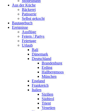
Modellbahn
Aus der Küche
Bäckerei
Patisserie
Selbst gekocht
Bautagebuch
Ereignisse
Ausflüge
Feiern / Partys
Feiertage
Urlaub
Bali
Dänemark
Deutschland
Brandenburg
Erding
Hallbergmoos
München
England
Frankreich
Italien
Sizilien
Südtirol
Trient
Venetien