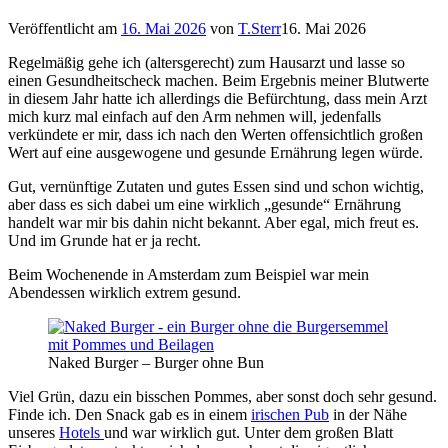
Veröffentlicht am
16. Mai 2026
von
T.Sterr
16. Mai 2026
Regelmäßig gehe ich (altersgerecht) zum Hausarzt und lasse so
einen Gesundheitscheck machen. Beim Ergebnis meiner Blutwerte
in diesem Jahr hatte ich allerdings die Befürchtung, dass mein Arzt
mich kurz mal einfach auf den Arm nehmen will, jedenfalls
verkündete er mir, dass ich nach den Werten offensichtlich großen
Wert auf eine ausgewogene und gesunde Ernährung legen würde.
Gut, vernünftige Zutaten und gutes Essen sind und schon wichtig,
aber dass es sich dabei um eine wirklich „gesunde“ Ernährung
handelt war mir bis dahin nicht bekannt. Aber egal, mich freut es.
Und im Grunde hat er ja recht.
Beim Wochenende in Amsterdam zum Beispiel war mein
Abendessen wirklich extrem gesund.
Naked Burger – Burger ohne Bun
Viel Grün, dazu ein bisschen Pommes, aber sonst doch sehr gesund.
Finde ich. Den Snack gab es in einem
irischen Pub
in der Nähe
unseres
Hotels
und war wirklich gut. Unter dem großen Blatt