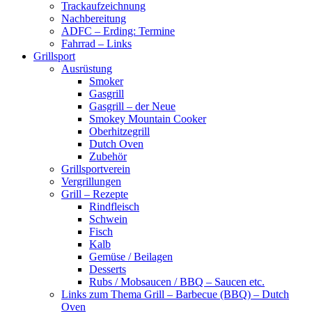
Trackaufzeichnung
Nachbereitung
ADFC – Erding: Termine
Fahrrad – Links
Grillsport
Ausrüstung
Smoker
Gasgrill
Gasgrill – der Neue
Smokey Mountain Cooker
Oberhitzegrill
Dutch Oven
Zubehör
Grillsportverein
Vergrillungen
Grill – Rezepte
Rindfleisch
Schwein
Fisch
Kalb
Gemüse / Beilagen
Desserts
Rubs / Mobsaucen / BBQ – Saucen etc.
Links zum Thema Grill – Barbecue (BBQ) – Dutch
Oven