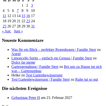
M
D
M
D
F
S
S
1
2
3
4
5
6
7
8
9
10
11
12
13
14
15
16
17
18
19
20
21
22
23
24
25
26
27
28
29
30
31
« Apr.
Juni »
Neueste Kommentare
Was für ein Blick – perfekter Regenbogen | Familie Sterr
zu
Astrid
Limoncello Spritz – einfach ein Genuss | Familie Sterr
zu
Dolce far niente
Gartengestaltung | Familie Sterr
zu
Bei uns zu Hause tut sich
was – Gartenumbau
Heike
zu
Test Gartenbewässerung
Test Gartenbewässerung | Familie Sterr
zu
Ruhe tut so gut
Die nächsten Ereignisse
Geburtstag Peter H
am 23. Februar 2027