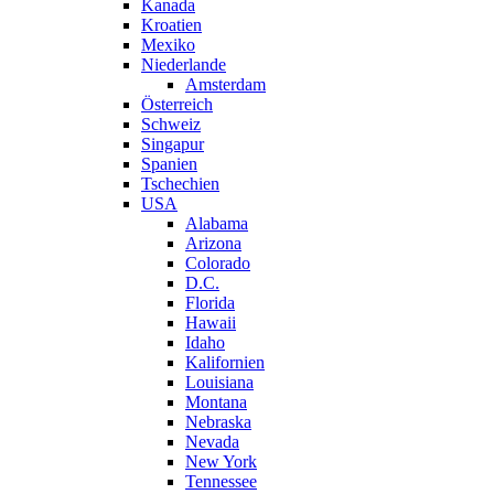
Kanada
Kroatien
Mexiko
Niederlande
Amsterdam
Österreich
Schweiz
Singapur
Spanien
Tschechien
USA
Alabama
Arizona
Colorado
D.C.
Florida
Hawaii
Idaho
Kalifornien
Louisiana
Montana
Nebraska
Nevada
New York
Tennessee