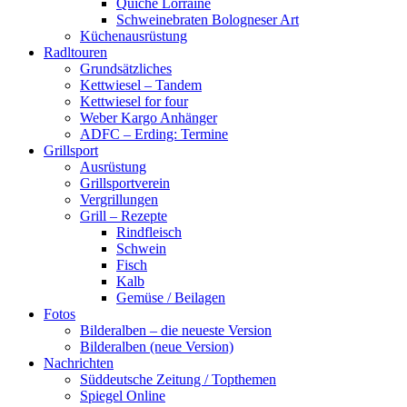
Quiche Lorraine
Schweinebraten Bologneser Art
Küchenausrüstung
Radltouren
Grundsätzliches
Kettwiesel – Tandem
Kettwiesel for four
Weber Kargo Anhänger
ADFC – Erding: Termine
Grillsport
Ausrüstung
Grillsportverein
Vergrillungen
Grill – Rezepte
Rindfleisch
Schwein
Fisch
Kalb
Gemüse / Beilagen
Fotos
Bilderalben – die neueste Version
Bilderalben (neue Version)
Nachrichten
Süddeutsche Zeitung / Topthemen
Spiegel Online