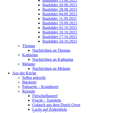
Baubilder 13.08.2021
Baubilder 20.08.2021
Baubilder 28.08.2021
Baubilder 04.09.2021
Baubilder 11.09.2021
Baubilder 19.09.2021
Baubilder 02.10.2021
Baubilder 10.10.2021
Baubilder 17.10.2021
Baubilder 24.10.2021
Thomas
Nachrichten an Thomas
Katharina
Nachrichten an Katharina
Melanie
Nachrichten an Melanie
Aus der Küche
Selbst gekocht
Bäckerei
Patisserie – Konditorei
Rezepte
Fleischpflanzerl
Frucht – Tarteletts
Gulasch aus dem Dutch Oven
Lachs auf Zedernholz