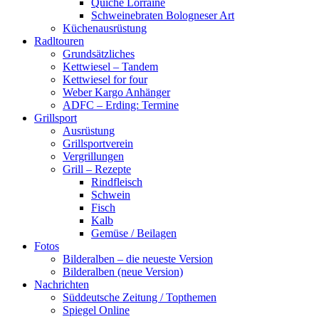
Quiche Lorraine
Schweinebraten Bologneser Art
Küchenausrüstung
Radltouren
Grundsätzliches
Kettwiesel – Tandem
Kettwiesel for four
Weber Kargo Anhänger
ADFC – Erding: Termine
Grillsport
Ausrüstung
Grillsportverein
Vergrillungen
Grill – Rezepte
Rindfleisch
Schwein
Fisch
Kalb
Gemüse / Beilagen
Fotos
Bilderalben – die neueste Version
Bilderalben (neue Version)
Nachrichten
Süddeutsche Zeitung / Topthemen
Spiegel Online