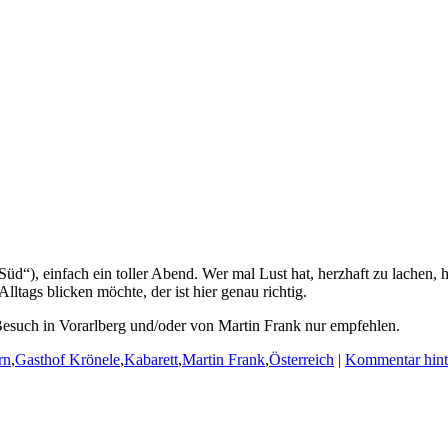
“), einfach ein toller Abend. Wer mal Lust hat, herzhaft zu lachen, h
lltags blicken möchte, der ist hier genau richtig.
Besuch in Vorarlberg und/oder von Martin Frank nur empfehlen.
rn
,
Gasthof Krönele
,
Kabarett
,
Martin Frank
,
Österreich
|
Kommentar hint