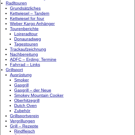
Radltouren
Grundsätzliches
Kettwiesel – Tandem
Kettwiesel for four
Weber Kargo Anhänger
Tourenberichte
Loireradtour
Donauradweg
Tagestouren
Trackaufzeichnung
Nachbereitung
ADFC – Erding: Termine
Fahrrad – Links
Grillsport
Ausrüstung
Smoker
Gasgrill
Gasgrill – der Neue
Smokey Mountain Cooker
Oberhitzegrill
Dutch Oven
Zubehör
Grillsportverein
Vergrillungen
Grill – Rezepte
Rindfleisch