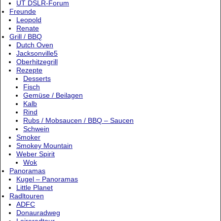
UT DSLR-Forum
Freunde
Leopold
Renate
Grill / BBQ
Dutch Oven
Jacksonville5
Oberhitzegrill
Rezepte
Desserts
Fisch
Gemüse / Beilagen
Kalb
Rind
Rubs / Mobsaucen / BBQ – Saucen
Schwein
Smoker
Smokey Mountain
Weber Spirit
Wok
Panoramas
Kugel – Panoramas
Little Planet
Radltouren
ADFC
Donauradweg