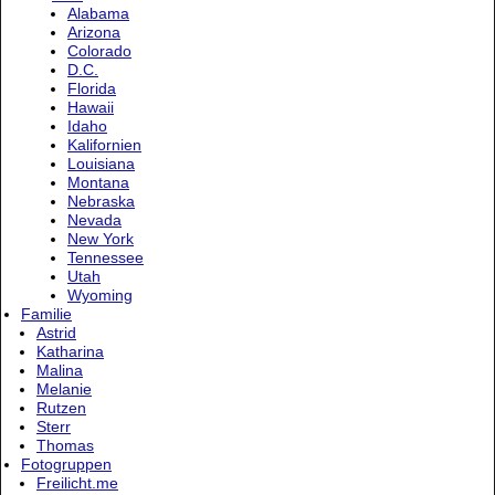
Alabama
Arizona
Colorado
D.C.
Florida
Hawaii
Idaho
Kalifornien
Louisiana
Montana
Nebraska
Nevada
New York
Tennessee
Utah
Wyoming
Familie
Astrid
Katharina
Malina
Melanie
Rutzen
Sterr
Thomas
Fotogruppen
Freilicht.me