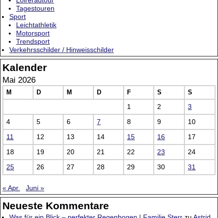
Loireradtour
Tagestouren
Sport
Leichtathletik
Motorsport
Trendsport
Verkehrsschilder / Hinweisschilder
Kalender
Mai 2026
M
D
M
D
F
S
S
1
2
3
4
5
6
7
8
9
10
11
12
13
14
15
16
17
18
19
20
21
22
23
24
25
26
27
28
29
30
31
« Apr.
Juni »
Neueste Kommentare
Was für ein Blick – perfekter Regenbogen | Familie Sterr
zu
Astrid