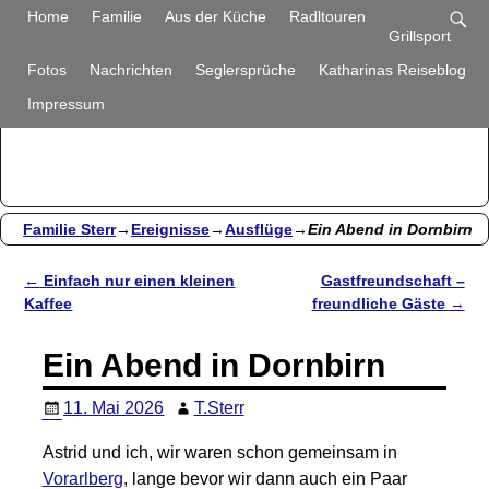
Familie Sterr
Home
Familie
Aus der Küche
Radltouren
Grillsport
Bilder und Berichte aus unserem Alltag
Fotos
Nachrichten
Seglersprüche
Katharinas Reiseblog
Impressum
Familie Sterr
→
Ereignisse
→
Ausflüge
→
Ein Abend in Dornbirn
←
Einfach nur einen kleinen
Gastfreundschaft –
Artikelnavigation
Kaffee
freundliche Gäste
→
Ein Abend in Dornbirn
11. Mai 2026
T.Sterr
Astrid und ich, wir waren schon gemeinsam in
Vorarlberg
, lange bevor wir dann auch ein Paar