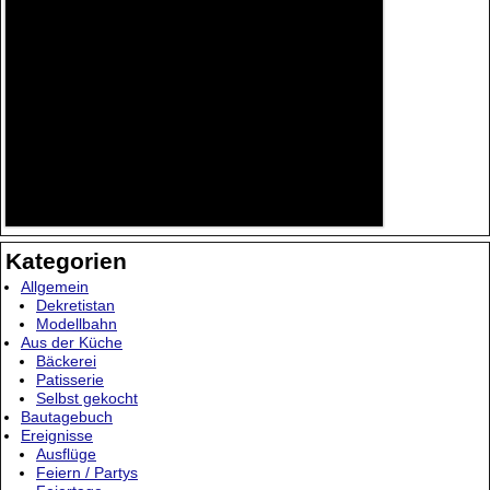
Kategorien
Allgemein
Dekretistan
Modellbahn
Aus der Küche
Bäckerei
Patisserie
Selbst gekocht
Bautagebuch
Ereignisse
Ausflüge
Feiern / Partys