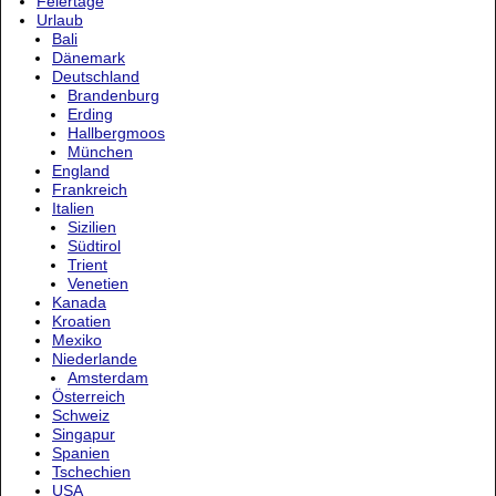
Feiertage
Urlaub
Bali
Dänemark
Deutschland
Brandenburg
Erding
Hallbergmoos
München
England
Frankreich
Italien
Sizilien
Südtirol
Trient
Venetien
Kanada
Kroatien
Mexiko
Niederlande
Amsterdam
Österreich
Schweiz
Singapur
Spanien
Tschechien
USA