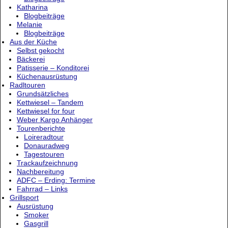
Katharina
Blogbeiträge
Melanie
Blogbeiträge
Aus der Küche
Selbst gekocht
Bäckerei
Patisserie – Konditorei
Küchenausrüstung
Radltouren
Grundsätzliches
Kettwiesel – Tandem
Kettwiesel for four
Weber Kargo Anhänger
Tourenberichte
Loireradtour
Donauradweg
Tagestouren
Trackaufzeichnung
Nachbereitung
ADFC – Erding: Termine
Fahrrad – Links
Grillsport
Ausrüstung
Smoker
Gasgrill