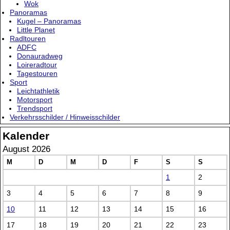
Wok
Panoramas
Kugel – Panoramas
Little Planet
Radltouren
ADFC
Donauradweg
Loireradtour
Tagestouren
Sport
Leichtathletik
Motorsport
Trendsport
Verkehrsschilder / Hinweisschilder
Kalender
August 2026
M
D
M
D
F
S
S
1
2
3
4
5
6
7
8
9
10
11
12
13
14
15
16
17
18
19
20
21
22
23