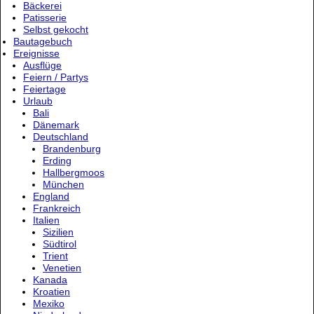
Bäckerei
Patisserie
Selbst gekocht
Bautagebuch
Ereignisse
Ausflüge
Feiern / Partys
Feiertage
Urlaub
Bali
Dänemark
Deutschland
Brandenburg
Erding
Hallbergmoos
München
England
Frankreich
Italien
Sizilien
Südtirol
Trient
Venetien
Kanada
Kroatien
Mexiko