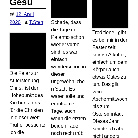
Gesù
12. April
Schade, dass
2026
T.Sterr
die Tage in
Traditionell gibt
Palermo schon
es bei mir in der
wieder vorbei
Fastenzeit
sind, es war
keinen Alkohol,
einfach
einfach um dem
wunderschön in
Körper auch
Die Feier zur
dieser
etwas Gutes zu
Auferstehung
ungewöhnliche
tun. Das gilt
Christi ist der
n Stadt. Es
vom
Höhepunkt des
waren tolle und
Aschermittwoch
Kirchenjahres
erholsame
bis zum
für die Christen
Tage, auch
Ostersonntag.
in dieser Welt.
wenn die ersten
Dieses Jahr
Früher besuchte
beiden Tage
konnte ich aber
ich die
noch recht trüb
nicht anders