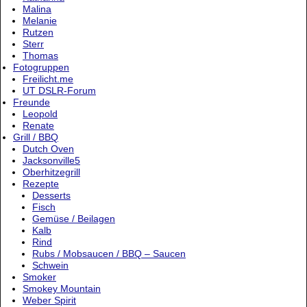
Malina
Melanie
Rutzen
Sterr
Thomas
Fotogruppen
Freilicht.me
UT DSLR-Forum
Freunde
Leopold
Renate
Grill / BBQ
Dutch Oven
Jacksonville5
Oberhitzegrill
Rezepte
Desserts
Fisch
Gemüse / Beilagen
Kalb
Rind
Rubs / Mobsaucen / BBQ – Saucen
Schwein
Smoker
Smokey Mountain
Weber Spirit