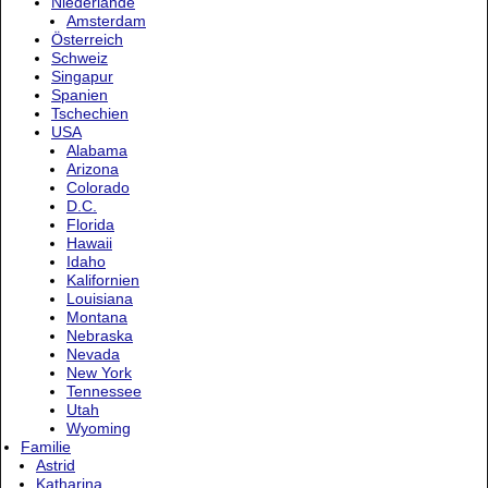
Niederlande
Amsterdam
Österreich
Schweiz
Singapur
Spanien
Tschechien
USA
Alabama
Arizona
Colorado
D.C.
Florida
Hawaii
Idaho
Kalifornien
Louisiana
Montana
Nebraska
Nevada
New York
Tennessee
Utah
Wyoming
Familie
Astrid
Katharina