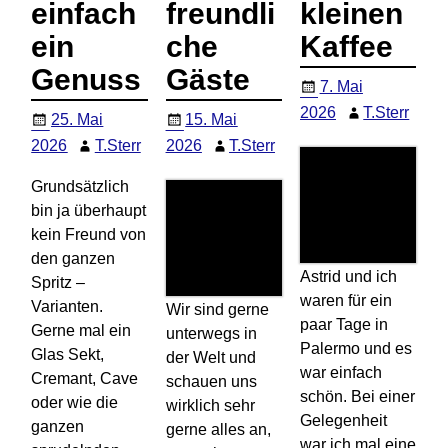
einfach
freundli
kleinen
ein
che
Kaffee
Genuss
Gäste
7. Mai
2026
T.Sterr
25. Mai
15. Mai
2026
T.Sterr
2026
T.Sterr
Grundsätzlich
bin ja überhaupt
kein Freund von
den ganzen
Astrid und ich
Spritz –
waren für ein
Varianten.
Wir sind gerne
paar Tage in
Gerne mal ein
unterwegs in
Palermo und es
Glas Sekt,
der Welt und
war einfach
Cremant, Cave
schauen uns
schön. Bei einer
oder wie die
wirklich sehr
Gelegenheit
ganzen
gerne alles an,
war ich mal eine