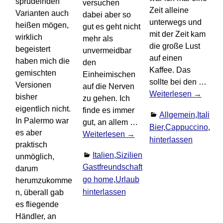
sprudelnden
versuchen
Zeit alleine
Varianten auch
dabei aber so
unterwegs und
heißen mögen,
gut es geht nicht
mit der Zeit kam
wirklich
mehr als
die große Lust
begeistert
unvermeidbar
auf einen
haben mich die
den
Kaffee. Das
gemischten
Einheimischen
sollte bei den
…
Versionen
auf die Nerven
Weiterlesen →
bisher
zu gehen. Ich
eigentlich nicht.
finde es immer
Allgemein
,
Italien
,
In Palermo war
gut, an allem
…
Bier
,
Cappuccino
,
Esp
es aber
Weiterlesen →
hinterlassen
praktisch
Italien
,
Sizilien
,
Urlaub
unmöglich,
Gastfreundschaft
,
Palermo
,
Sizilien
,
Touri
darum
go home
,
Urlaub
Kommentar
herumzukomme
hinterlassen
n, überall gab
es fliegende
Händler, an