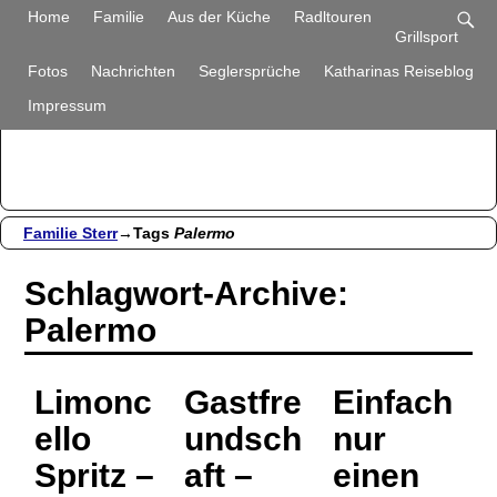
Familie Sterr
Home
Familie
Aus der Küche
Radltouren
Grillsport
Bilder und Berichte aus unserem Alltag
Fotos
Nachrichten
Seglersprüche
Katharinas Reiseblog
Impressum
Familie Sterr
→Tags
Palermo
Schlagwort-Archive:
Palermo
Limonc
Gastfre
Einfach
ello
undsch
nur
Spritz –
aft –
einen