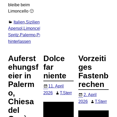
bleibe beim
Limoncello 🙂
Italien
,
Sizilien
,
Urlaub
Apersol
,
Limoncello
Spritz
,
Palermo
,
Prosecco
Kommentar
hinterlassen
Auferst
Dolce
Vorzeiti
ehungsf
far
ges
eier in
niente
Fastenb
Palerm
rechen
11. April
o,
2026
T.Sterr
2. April
Chiesa
2026
T.Sterr
del