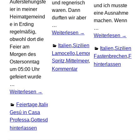
Auferstehungsfe
und regnerisch
und ich musste
ier in meiner
waren. Dann
eine Ausnahme
Heimatgemeind
durften wir aber
machen. Wenn
e in Erding
…
…
regelmäßig,
Weiterlesen →
Weiterlesen →
obwohl dort die
Italien
,
Sizilien
,
Urlaub
Feier am
Italien
,
Sizilien
,
Ur
Lamocello
,
Lemoncello
Morgen des
Fastenbrechen
,
Faste
Spritz
,
Mittelmeer
,
Palermo
,
Sizilien
1
Ostersonntag
hinterlassen
Kommentar
um 05:00 Uhr
gefeiert wurde
…
Weiterlesen →
Feiertage
,
Italien
,
Sizilien
,
Urlaub
Auferstehung
,
Chies
Gesú in Casa
Professa
,
Gottesdienst
,
Osterfeuer
,
Osternacht
,
Palermo
K
hinterlassen